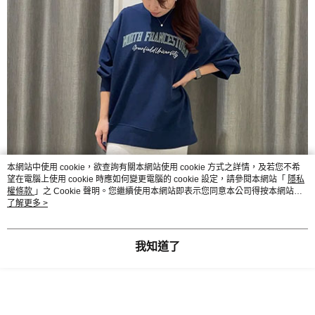
本網站中使用 cookie，欲查詢有關本網站使用 cookie 方式之詳情，及若您不希
望在電腦上使用 cookie 時應如何變更電腦的 cookie 設定，請參閱本網站「
隱私
權條款
」之 Cookie 聲明。您繼續使用本網站即表示您同意本公司得按本網站使
用條款之 Cookie 聲明使用 cookie。
了解更多 >
我知道了