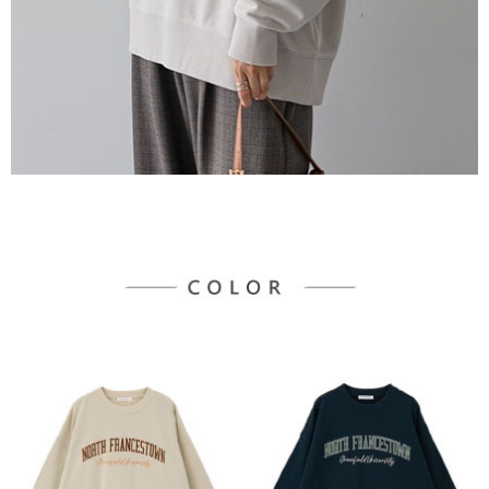
３．未成年的使用者請事先徵得法定代理人或監護人之同意方可使用
宅配
「AFTEE先享後付」，若未經同意申辦者引起之損失，本公司不負相關責
任。
每筆NT$90，滿NT$888(含以上)免運費
４．使用「AFTEE先享後付」時，將依據個別帳號之用戶狀況，依本公司即
時審查核予不同之上限額度；若仍有額度不足之情形，本公司將視審查結果
請求用戶進行身份認證。
５．嚴禁一人註冊多個帳號或使用他人資訊註冊。若發現惡意使用之情形，
恩沛科技股份有限公司將有權停止該用戶之使用額度並採取法律行動。