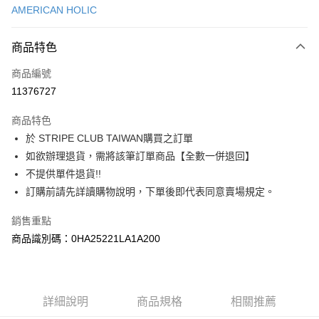
AMERICAN HOLIC
信用卡分期付款
3 期 0 利率 每期
NT$450
21家銀行
商品特色
合作金庫商業銀行
第一商業銀行
超商取貨付款
商品編號
華南商業銀行
彰化商業銀行
11376727
LINE Pay
上海商業儲蓄銀行
台北富邦商業銀行
國泰世華商業銀行
兆豐國際商業銀行
商品特色
Apple Pay
臺灣中小企業銀行
台中商業銀行
於 STRIPE CLUB TAIWAN購買之訂單
匯豐（台灣）商業銀行
華泰商業銀行
街口支付
如欲辦理退貨，需將該筆訂單商品【全數一併退回】
聯邦商業銀行
遠東國際商業銀行
元大商業銀行
永豐商業銀行
不提供單件退貨!!
悠遊付
玉山商業銀行
星展（台灣）商業銀行
訂購前請先詳讀購物說明，下單後即代表同意賣場規定。
台新國際商業銀行
中國信託商業銀行
Google Pay
台灣樂天信用卡公司
銷售重點
大哥付你分期
商品識別碼：0HA25221LA1A200
相關說明
【大哥付你分期使用說明】
AFTEE先享後付
1.本服務由台灣大哥大提供，台灣大哥大用戶可立即使用無須另外申請。
2.付款方式選擇「大哥付你分期」，訂單成立後會自動跳轉到大哥付的交易
相關說明
詳細說明
商品規格
相關推薦
流程，驗證手機門號後，選擇欲分期的期數、繳款截止日，確認付款後即完
【關於「AFTEE先享後付」】
成交易。
ATM付款