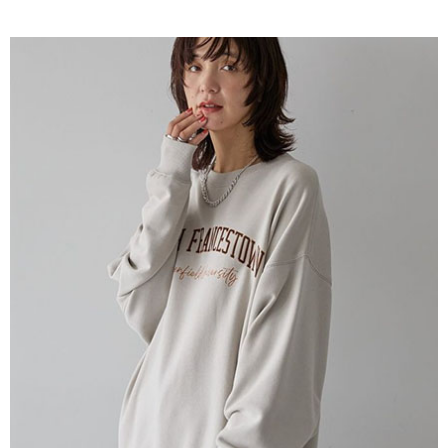
AFTEE先享後付是「在收到商品之後才付款」的支付方式。 讓您購物簡單
3.實際核准額度、可分期數及費用金額請依後續交易確認頁面所載為準。
便利好安心！
4.訂單成立30分鐘內，如未前往確認交易或遇審核未通過，訂單將自動取
１．簡單：不需註冊會員、不需綁卡、不需儲值。
運送方式
消。如遇「轉專審核」未通過狀況，表示未達大哥付你分期系統評分，恕無
２．便利：只要手機號碼，簡訊認證，即可結帳。
法說明評估內容。
３．安心：先確認商品／服務後，再付款。
全家取貨付款
【繳款方式說明】
1.分期款項不併入電信帳單，「大哥付你分期」於每月結算日後寄送繳費提
每筆NT$60，滿NT$388(含以上)免運費
【「AFTEE先享後付」結帳流程】
醒簡訊。
１．於結帳方式選擇「AFTEE先享後付」後，將跳轉至「AFTEE先享後付」
2.透過簡訊連結打開帳單後，可選擇「超商條碼／台灣大直營門市／銀行轉
全家純取貨
結帳頁面，進行簡訊認證並確認金額後，即可完成結帳。
帳／街口支付／iPASS MONEY」等通路繳費。
２．訂單成立數日內，您將收到繳費通知簡訊。
每筆NT$60，滿NT$388(含以上)免運費
３．收到繳費通知簡訊後14天內，點擊此簡訊中的連結，可透過四大超商／
【注意事項】
ATM／網路銀行／等多元方式進行付款，方視為交易完成。
萊爾富取貨付款
1.本服務係由「台灣大哥大股份有限公司」（以下簡稱本公司）所提供，讓
※ 請注意：結帳手續完成當下不需立刻繳費，但若您需要取消訂單，請聯絡
用戶於交易時，得透過本服務購買商品或服務，並由商店將買賣／分期付款
每筆NT$60，滿NT$888(含以上)免運費
購買商品的店家。未經商家同意取消之訂單仍視為有效，需透過AFTEE先享
買賣價金債權讓與本公司後，依約使用本公司帳單繳交帳款。
後付繳納相關費用。
2.基於同意付款使用「大哥付你分期」之契約關係目的，商店將以您的個人
萊爾富純取貨
※ 交易是否成功請以「AFTEE先享後付 」之結帳頁面顯示為準，若有關於
資料（包含姓名、電話或地址）提供予台灣大哥大進項蒐集、處理及利用，
是否繳費成功／繳費後需取消欲退款等相關疑問，請聯繫「AFTEE先享後付
每筆NT$60，滿NT$888(含以上)免運費
由本公司與您本人進行分期帳單所需資料之確認、核對及更正。
客戶支援中心」
https://netprotections.freshdesk.com/support/home
3.完整用戶服務條款，請詳閱以下連結：
https://oppay.tw/userRule
7-11取貨付款
【注意事項】
１．透過由恩沛科技股份有限公司提供之「AFTEE先享後付」服務完成之交
每筆NT$60，滿NT$888(含以上)免運費
易，需依本服務之必要範圍內提供個人資料，並將交易相關給付款項請求債
權轉讓予恩沛科技股份有限公司。
7-11純取貨
２．關於個人資料處理事宜，請瀏覽以下網址：
每筆NT$60，滿NT$888(含以上)免運費
https://aftee.tw/terms/#terms3