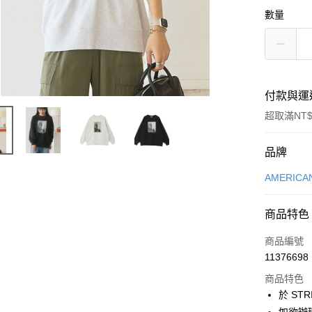
數量
付款與運
超取滿NT$
付款方式
品牌
信用卡一
AMERICA
信用卡分
商品特色
3 期 
商品編號
合作金
超商取貨
11376698
華南商
LINE Pay
上海商
商品特色
國泰世
於 STR
Apple Pay
臺灣中