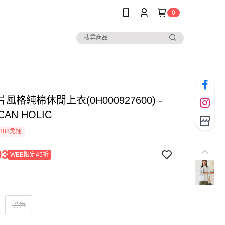
0
風格純棉休閒上衣(0H000927600) -
CAN HOLIC
388免運
93
WEB限定45折
黑色