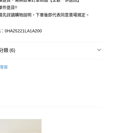
理退貨，需將該筆訂單商品【全數一併退回】
台灣）商業銀行
華泰商業銀行
件退貨!!
業銀行
遠東國際商業銀行
請先詳讀購物說明，下單後即代表同意賣場規定。
業銀行
永豐商業銀行
業銀行
星展（台灣）商業銀行
際商業銀行
中國信託商業銀行
y
0HA25221LA1A200
天信用卡公司
分期
類 (6)
你分期使用說明】
享後付
由台灣大哥大提供，台灣大哥大用戶可立即使用無須另外申請。
N HOLIC
TOP / 上衣
式選擇「大哥付你分期」，訂單成立後會自動跳轉到大哥付的交易
客服
證手機門號後，選擇欲分期的期數、繳款截止日，確認付款後即
FTEE先享後付」】
上衣
。
先享後付是「在收到商品之後才付款」的支付方式。 讓您購物簡單
准額度、可分期數及費用金額請依後續交易確認頁面所載為準。
心！
N HOLIC
ALL ITEMS
立30分鐘內，如未前往確認交易或遇審核未通過，訂單將自動取
：不需註冊會員、不需綁卡、不需儲值。
「轉專審核」未通過狀況，表示未達大哥付你分期系統評分，恕
OWN
AMERICAN HOLIC
：只要手機號碼，簡訊認證，即可結帳。
評估內容。
：先確認商品／服務後，再付款。
MS
單筆滿$888現抵$88
式說明】
付款
項不併入電信帳單，「大哥付你分期」於每月結算日後寄送繳費提
EE先享後付」結帳流程】
MS
WEB限定 ➯ 45折
0，滿NT$388(含以上)免運費
方式選擇「AFTEE先享後付」後，將跳轉至「AFTEE先享後
訊連結打開帳單後，可選擇「超商條碼／台灣大直營門市／銀行轉
頁面，進行簡訊認證並確認金額後，即可完成結帳。
付／iPASS MONEY」等通路繳費。
貨
成立數日內，您將收到繳費通知簡訊。
費通知簡訊後14天內，點擊此簡訊中的連結，可透過四大超商
0，滿NT$388(含以上)免運費