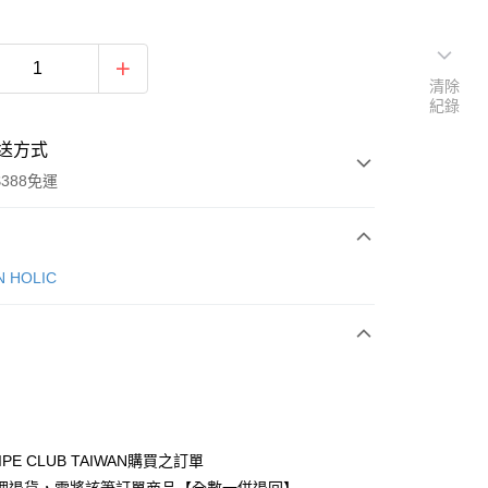
清除
紀錄
送方式
388免運
次付款
N HOLIC
期付款
0 利率 每期
NT$513
21家銀行
庫商業銀行
第一商業銀行
付款
業銀行
彰化商業銀行
業儲蓄銀行
台北富邦商業銀行
華商業銀行
兆豐國際商業銀行
IPE CLUB TAIWAN購買之訂單
小企業銀行
台中商業銀行