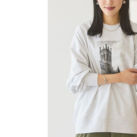
【注意事
／ATM／
1.本服務
※ 請注意
萊爾富取
用戶於交
絡購買商品
款買賣價
先享後付
每筆NT$6
2.基於同
※ 交易是
資料（包
是否繳費成
萊爾富純
用，由本
付客戶支
每筆NT$6
3.完整用
【注意事
7-11取貨
１．透過由
交易，需
每筆NT$6
求債權轉
２．關於
7-11純取
https://aft
每筆NT$6
３．未成
「AFTE
宅配
任。
４．使用「
每筆NT$9
即時審查
結果請求
５．嚴禁
形，恩沛
動。