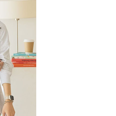
項】
網路銀行／等多元方式進行付款，方視為交易完成。
係由「台灣大哥大股份有限公司」（以下簡稱本公司）所提供，讓
：結帳手續完成當下不需立刻繳費，但若您需要取消訂單，請聯
貨付款
易時，得透過本服務購買商品或服務，並由商店將買賣／分期付
的店家。未經商家同意取消之訂單仍視為有效，需透過AFTEE
金債權讓與本公司後，依約使用本公司帳單繳交帳款。
繳納相關費用。
0，滿NT$888(含以上)免運費
意付款使用「大哥付你分期」之契約關係目的，商店將以您的個人
否成功請以「AFTEE先享後付 」之結帳頁面顯示為準，若有關於
含姓名、電話或地址）提供予台灣大哥大進項蒐集、處理及利
功／繳費後需取消欲退款等相關疑問，請聯繫「AFTEE先享後
取貨
公司與您本人進行分期帳單所需資料之確認、核對及更正。
援中心」
https://netprotections.freshdesk.com/support/home
0，滿NT$888(含以上)免運費
戶服務條款，請詳閱以下連結：
https://oppay.tw/userRule
項】
付款
恩沛科技股份有限公司提供之「AFTEE先享後付」服務完成之
依本服務之必要範圍內提供個人資料，並將交易相關給付款項請
0，滿NT$888(含以上)免運費
讓予恩沛科技股份有限公司。
個人資料處理事宜，請瀏覽以下網址：
貨
ee.tw/terms/#terms3
0，滿NT$888(含以上)免運費
年的使用者請事先徵得法定代理人或監護人之同意方可使用
E先享後付」，若未經同意申辦者引起之損失，本公司不負相關責
AFTEE先享後付」時，將依據個別帳號之用戶狀況，依本公司
0，滿NT$888(含以上)免運費
核予不同之上限額度；若仍有額度不足之情形，本公司將視審查
用戶進行身份認證。
一人註冊多個帳號或使用他人資訊註冊。若發現惡意使用之情
科技股份有限公司將有權停止該用戶之使用額度並採取法律行