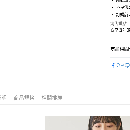
如欲辦
匯豐（
街口支付
不提供單
聯邦商
訂購前
元大商
悠遊付
玉山商
銷售重點
台新國
Google Pa
商品識別碼：
台灣樂
大哥付你
相關說明
商品相關分
【大哥付
AFTEE先
1.本服務
AMERICA
2.付款方
相關說明
分享
流程，驗
【關於「A
TOPS / 
ATM付款
完成交易
AFTEE
3.實際核
便利好安
AMERICA
4.訂單成
１．簡單
消。如遇
PRICE D
２．便利
運送方式
無法說明
３．安心
說明
商品規格
相關推薦
SALE ITE
【繳款方
全家取貨
1.分期款
【「AFT
SALE ITE
醒簡訊。
每筆NT$6
１．於結帳
2.透過簡
付」結帳
帳／街口支
全家純取
２．訂單
３．收到繳
每筆NT$6