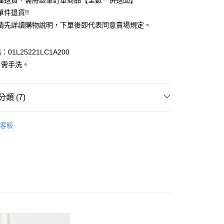
理退貨，需將該筆訂單商品【全數一併退回】
台灣）商業銀行
華泰商業銀行
件退貨!!
業銀行
遠東國際商業銀行
請先詳讀購物說明，下單後即代表同意賣場規定。
業銀行
永豐商業銀行
業銀行
星展（台灣）商業銀行
際商業銀行
中國信託商業銀行
y
01L25221LC1A200
天信用卡公司
：需手洗。
分期
你分期使用說明】
享後付
類 (7)
由台灣大哥大提供，台灣大哥大用戶可立即使用無須另外申請。
式選擇「大哥付你分期」，訂單成立後會自動跳轉到大哥付的交易
c & ecology
證手機門號後，選擇欲分期的期數、繳款截止日，確認付款後即
TREND 流行
FTEE先享後付」】
客服
。
先享後付是「在收到商品之後才付款」的支付方式。 讓您購物簡單
E / 洋裝
准額度、可分期數及費用金額請依後續交易確認頁面所載為準。
心！
立30分鐘內，如未前往確認交易或遇審核未通過，訂單將自動取
：不需註冊會員、不需綁卡、不需儲值。
c & ecology
ALL ITEMS
「轉專審核」未通過狀況，表示未達大哥付你分期系統評分，恕
：只要手機號碼，簡訊認證，即可結帳。
評估內容。
：先確認商品／服務後，再付款。
c & ecology
ONE PIECE / 洋裝
式說明】
付款
項不併入電信帳單，「大哥付你分期」於每月結算日後寄送繳費提
EE先享後付」結帳流程】
OWN
earth music&ecology
0，滿NT$388(含以上)免運費
方式選擇「AFTEE先享後付」後，將跳轉至「AFTEE先享後
訊連結打開帳單後，可選擇「超商條碼／台灣大直營門市／銀行轉
MS
單筆滿$888現抵$88
頁面，進行簡訊認證並確認金額後，即可完成結帳。
付／iPASS MONEY」等通路繳費。
貨
成立數日內，您將收到繳費通知簡訊。
MS
WEB限定 ➯ 45折
費通知簡訊後14天內，點擊此簡訊中的連結，可透過四大超商
0，滿NT$388(含以上)免運費