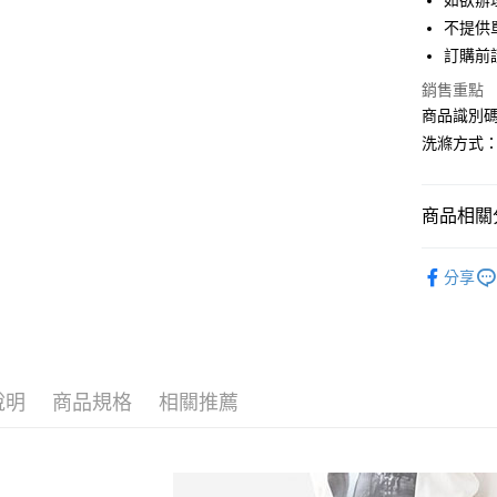
如欲辦
匯豐（
街口支付
不提供單
聯邦商
訂購前
元大商
悠遊付
玉山商
銷售重點
台新國
Google Pa
商品識別碼：
台灣樂
洗滌方式
大哥付你
相關說明
【大哥付
AFTEE先
商品相關分
1.本服務
2.付款方
相關說明
earth musi
流程，驗
【關於「A
分享
ATM付款
完成交易
AFTEE
ONE PIEC
3.實際核
便利好安
4.訂單成
１．簡單
earth musi
消。如遇
２．便利
運送方式
無法說明
３．安心
earth musi
【繳款方
全家取貨
1.分期款
說明
商品規格
相關推薦
【「AFT
PRICE D
醒簡訊。
每筆NT$6
１．於結帳
2.透過簡
SALE ITE
付」結帳
帳／街口支
全家純取
２．訂單
SALE ITE
３．收到繳
每筆NT$6