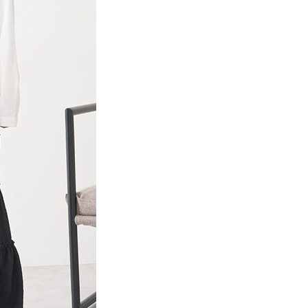
項】
網路銀行／等多元方式進行付款，方視為交易完成。
係由「台灣大哥大股份有限公司」（以下簡稱本公司）所提供，讓
：結帳手續完成當下不需立刻繳費，但若您需要取消訂單，請聯
貨付款
易時，得透過本服務購買商品或服務，並由商店將買賣／分期付
的店家。未經商家同意取消之訂單仍視為有效，需透過AFTEE
金債權讓與本公司後，依約使用本公司帳單繳交帳款。
繳納相關費用。
0，滿NT$888(含以上)免運費
意付款使用「大哥付你分期」之契約關係目的，商店將以您的個人
否成功請以「AFTEE先享後付 」之結帳頁面顯示為準，若有關於
含姓名、電話或地址）提供予台灣大哥大進項蒐集、處理及利
功／繳費後需取消欲退款等相關疑問，請聯繫「AFTEE先享後
取貨
公司與您本人進行分期帳單所需資料之確認、核對及更正。
援中心」
https://netprotections.freshdesk.com/support/home
0，滿NT$888(含以上)免運費
戶服務條款，請詳閱以下連結：
https://oppay.tw/userRule
項】
付款
恩沛科技股份有限公司提供之「AFTEE先享後付」服務完成之
依本服務之必要範圍內提供個人資料，並將交易相關給付款項請
0，滿NT$888(含以上)免運費
讓予恩沛科技股份有限公司。
個人資料處理事宜，請瀏覽以下網址：
貨
ee.tw/terms/#terms3
0，滿NT$888(含以上)免運費
年的使用者請事先徵得法定代理人或監護人之同意方可使用
E先享後付」，若未經同意申辦者引起之損失，本公司不負相關責
AFTEE先享後付」時，將依據個別帳號之用戶狀況，依本公司
0，滿NT$888(含以上)免運費
核予不同之上限額度；若仍有額度不足之情形，本公司將視審查
用戶進行身份認證。
一人註冊多個帳號或使用他人資訊註冊。若發現惡意使用之情
科技股份有限公司將有權停止該用戶之使用額度並採取法律行