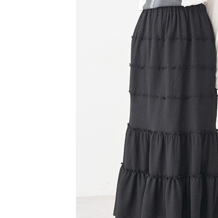
【注意事
／ATM／
1.本服務
※ 請注意
萊爾富取
用戶於交
絡購買商品
款買賣價
先享後付
每筆NT$6
2.基於同
※ 交易是
資料（包
是否繳費成
萊爾富純
用，由本
付客戶支
每筆NT$6
3.完整用
【注意事
7-11取貨
１．透過由
交易，需
每筆NT$6
求債權轉
２．關於
7-11純取
https://aft
每筆NT$6
３．未成
「AFTE
宅配
任。
４．使用「
每筆NT$9
即時審查
結果請求
５．嚴禁
形，恩沛
動。