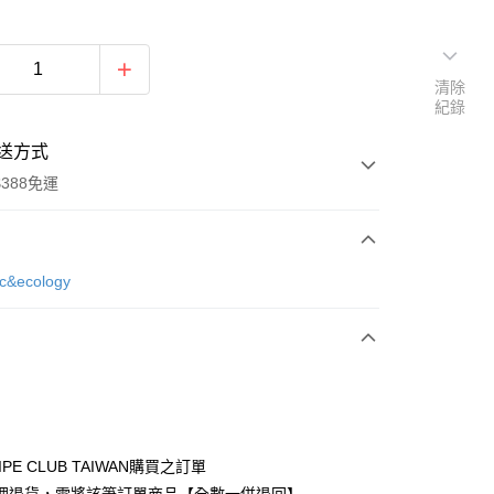
清除
紀錄
送方式
388免運
次付款
ic&ecology
期付款
0 利率 每期
NT$756
21家銀行
庫商業銀行
第一商業銀行
付款
業銀行
彰化商業銀行
業儲蓄銀行
台北富邦商業銀行
華商業銀行
兆豐國際商業銀行
IPE CLUB TAIWAN購買之訂單
小企業銀行
台中商業銀行