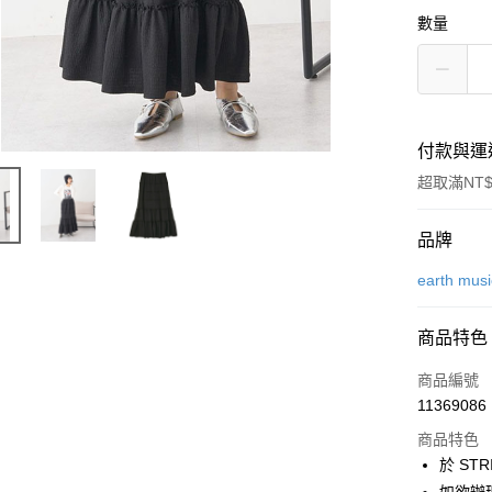
數量
付款與運
超取滿NT$
付款方式
品牌
信用卡一
earth mus
信用卡分
商品特色
3 期 
商品編號
合作金
超商取貨
11369086
華南商
LINE Pay
上海商
商品特色
國泰世
於 STR
Apple Pay
臺灣中