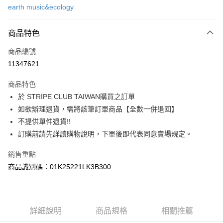
earth music&ecology
信用卡分期付款
3 期 0 利率 每期
NT$503
21家銀行
商品特色
合作金庫商業銀行
第一商業銀行
超商取貨付款
商品編號
華南商業銀行
彰化商業銀行
11347621
LINE Pay
上海商業儲蓄銀行
台北富邦商業銀行
國泰世華商業銀行
兆豐國際商業銀行
商品特色
Apple Pay
臺灣中小企業銀行
台中商業銀行
於 STRIPE CLUB TAIWAN購買之訂單
匯豐（台灣）商業銀行
華泰商業銀行
街口支付
如欲辦理退貨，需將該筆訂單商品【全數一併退回】
聯邦商業銀行
遠東國際商業銀行
元大商業銀行
永豐商業銀行
不提供單件退貨!!
悠遊付
玉山商業銀行
星展（台灣）商業銀行
訂購前請先詳讀購物說明，下單後即代表同意賣場規定。
台新國際商業銀行
中國信託商業銀行
Google Pay
台灣樂天信用卡公司
銷售重點
大哥付你分期
商品識別碼：01K25221LK3B300
相關說明
【大哥付你分期使用說明】
AFTEE先享後付
1.本服務由台灣大哥大提供，台灣大哥大用戶可立即使用無須另外申請。
2.付款方式選擇「大哥付你分期」，訂單成立後會自動跳轉到大哥付的交易
相關說明
詳細說明
商品規格
相關推薦
流程，驗證手機門號後，選擇欲分期的期數、繳款截止日，確認付款後即完
【關於「AFTEE先享後付」】
成交易。
ATM付款