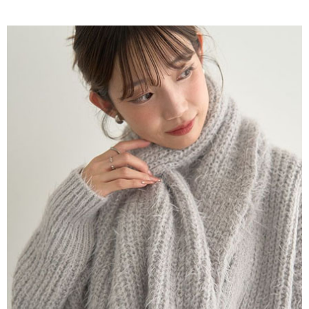
AFTEE先享後付是「在收到商品之後才付款」的支付方式。 讓您購物簡單
3.實際核准額度、可分期數及費用金額請依後續交易確認頁面所載為準。
便利好安心！
4.訂單成立30分鐘內，如未前往確認交易或遇審核未通過，訂單將自動取
１．簡單：不需註冊會員、不需綁卡、不需儲值。
運送方式
消。如遇「轉專審核」未通過狀況，表示未達大哥付你分期系統評分，恕無
２．便利：只要手機號碼，簡訊認證，即可結帳。
法說明評估內容。
３．安心：先確認商品／服務後，再付款。
全家取貨付款
【繳款方式說明】
1.分期款項不併入電信帳單，「大哥付你分期」於每月結算日後寄送繳費提
每筆NT$60，滿NT$388(含以上)免運費
【「AFTEE先享後付」結帳流程】
醒簡訊。
１．於結帳方式選擇「AFTEE先享後付」後，將跳轉至「AFTEE先享後付」
2.透過簡訊連結打開帳單後，可選擇「超商條碼／台灣大直營門市／銀行轉
全家純取貨
結帳頁面，進行簡訊認證並確認金額後，即可完成結帳。
帳／街口支付／iPASS MONEY」等通路繳費。
２．訂單成立數日內，您將收到繳費通知簡訊。
每筆NT$60，滿NT$388(含以上)免運費
３．收到繳費通知簡訊後14天內，點擊此簡訊中的連結，可透過四大超商／
【注意事項】
ATM／網路銀行／等多元方式進行付款，方視為交易完成。
萊爾富取貨付款
1.本服務係由「台灣大哥大股份有限公司」（以下簡稱本公司）所提供，讓
※ 請注意：結帳手續完成當下不需立刻繳費，但若您需要取消訂單，請聯絡
用戶於交易時，得透過本服務購買商品或服務，並由商店將買賣／分期付款
每筆NT$60，滿NT$888(含以上)免運費
購買商品的店家。未經商家同意取消之訂單仍視為有效，需透過AFTEE先享
買賣價金債權讓與本公司後，依約使用本公司帳單繳交帳款。
後付繳納相關費用。
2.基於同意付款使用「大哥付你分期」之契約關係目的，商店將以您的個人
萊爾富純取貨
※ 交易是否成功請以「AFTEE先享後付 」之結帳頁面顯示為準，若有關於
資料（包含姓名、電話或地址）提供予台灣大哥大進項蒐集、處理及利用，
是否繳費成功／繳費後需取消欲退款等相關疑問，請聯繫「AFTEE先享後付
每筆NT$60，滿NT$888(含以上)免運費
由本公司與您本人進行分期帳單所需資料之確認、核對及更正。
客戶支援中心」
https://netprotections.freshdesk.com/support/home
3.完整用戶服務條款，請詳閱以下連結：
https://oppay.tw/userRule
7-11取貨付款
【注意事項】
１．透過由恩沛科技股份有限公司提供之「AFTEE先享後付」服務完成之交
每筆NT$60，滿NT$888(含以上)免運費
易，需依本服務之必要範圍內提供個人資料，並將交易相關給付款項請求債
權轉讓予恩沛科技股份有限公司。
7-11純取貨
２．關於個人資料處理事宜，請瀏覽以下網址：
每筆NT$60，滿NT$888(含以上)免運費
https://aftee.tw/terms/#terms3