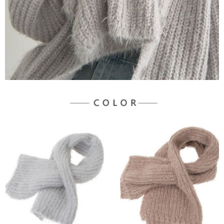
３．未成年的使用者請事先徵得法定代理人或監護人之同意方可使用
宅配
「AFTEE先享後付」，若未經同意申辦者引起之損失，本公司不負相關責
任。
每筆NT$90，滿NT$888(含以上)免運費
４．使用「AFTEE先享後付」時，將依據個別帳號之用戶狀況，依本公司即
時審查核予不同之上限額度；若仍有額度不足之情形，本公司將視審查結果
請求用戶進行身份認證。
５．嚴禁一人註冊多個帳號或使用他人資訊註冊。若發現惡意使用之情形，
恩沛科技股份有限公司將有權停止該用戶之使用額度並採取法律行動。