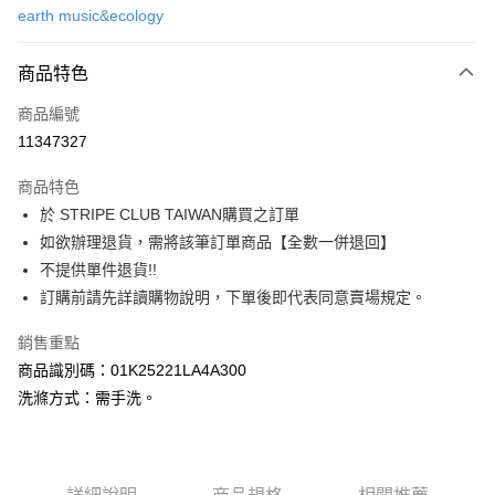
earth music&ecology
信用卡分期付款
3 期 0 利率 每期
NT$566
21家銀行
商品特色
合作金庫商業銀行
第一商業銀行
超商取貨付款
商品編號
華南商業銀行
彰化商業銀行
11347327
LINE Pay
上海商業儲蓄銀行
台北富邦商業銀行
國泰世華商業銀行
兆豐國際商業銀行
商品特色
Apple Pay
臺灣中小企業銀行
台中商業銀行
於 STRIPE CLUB TAIWAN購買之訂單
匯豐（台灣）商業銀行
華泰商業銀行
街口支付
如欲辦理退貨，需將該筆訂單商品【全數一併退回】
聯邦商業銀行
遠東國際商業銀行
元大商業銀行
永豐商業銀行
不提供單件退貨!!
悠遊付
玉山商業銀行
星展（台灣）商業銀行
訂購前請先詳讀購物說明，下單後即代表同意賣場規定。
台新國際商業銀行
中國信託商業銀行
Google Pay
台灣樂天信用卡公司
銷售重點
大哥付你分期
商品識別碼：01K25221LA4A300
相關說明
洗滌方式：需手洗。
【大哥付你分期使用說明】
AFTEE先享後付
1.本服務由台灣大哥大提供，台灣大哥大用戶可立即使用無須另外申請。
2.付款方式選擇「大哥付你分期」，訂單成立後會自動跳轉到大哥付的交易
相關說明
流程，驗證手機門號後，選擇欲分期的期數、繳款截止日，確認付款後即完
【關於「AFTEE先享後付」】
成交易。
ATM付款