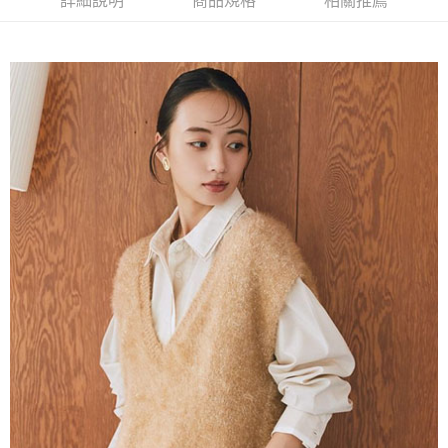
詳細說明
商品規格
相關推薦
AFTEE先享後付是「在收到商品之後才付款」的支付方式。 讓您購物簡單
3.實際核准額度、可分期數及費用金額請依後續交易確認頁面所載為準。
便利好安心！
4.訂單成立30分鐘內，如未前往確認交易或遇審核未通過，訂單將自動取
１．簡單：不需註冊會員、不需綁卡、不需儲值。
運送方式
消。如遇「轉專審核」未通過狀況，表示未達大哥付你分期系統評分，恕無
２．便利：只要手機號碼，簡訊認證，即可結帳。
法說明評估內容。
３．安心：先確認商品／服務後，再付款。
全家取貨付款
【繳款方式說明】
1.分期款項不併入電信帳單，「大哥付你分期」於每月結算日後寄送繳費提
每筆NT$60，滿NT$388(含以上)免運費
【「AFTEE先享後付」結帳流程】
醒簡訊。
１．於結帳方式選擇「AFTEE先享後付」後，將跳轉至「AFTEE先享後付」
2.透過簡訊連結打開帳單後，可選擇「超商條碼／台灣大直營門市／銀行轉
全家純取貨
結帳頁面，進行簡訊認證並確認金額後，即可完成結帳。
帳／街口支付／iPASS MONEY」等通路繳費。
２．訂單成立數日內，您將收到繳費通知簡訊。
每筆NT$60，滿NT$388(含以上)免運費
３．收到繳費通知簡訊後14天內，點擊此簡訊中的連結，可透過四大超商／
【注意事項】
ATM／網路銀行／等多元方式進行付款，方視為交易完成。
萊爾富取貨付款
1.本服務係由「台灣大哥大股份有限公司」（以下簡稱本公司）所提供，讓
※ 請注意：結帳手續完成當下不需立刻繳費，但若您需要取消訂單，請聯絡
用戶於交易時，得透過本服務購買商品或服務，並由商店將買賣／分期付款
每筆NT$60，滿NT$888(含以上)免運費
購買商品的店家。未經商家同意取消之訂單仍視為有效，需透過AFTEE先享
買賣價金債權讓與本公司後，依約使用本公司帳單繳交帳款。
後付繳納相關費用。
2.基於同意付款使用「大哥付你分期」之契約關係目的，商店將以您的個人
萊爾富純取貨
※ 交易是否成功請以「AFTEE先享後付 」之結帳頁面顯示為準，若有關於
資料（包含姓名、電話或地址）提供予台灣大哥大進項蒐集、處理及利用，
是否繳費成功／繳費後需取消欲退款等相關疑問，請聯繫「AFTEE先享後付
每筆NT$60，滿NT$888(含以上)免運費
由本公司與您本人進行分期帳單所需資料之確認、核對及更正。
客戶支援中心」
https://netprotections.freshdesk.com/support/home
3.完整用戶服務條款，請詳閱以下連結：
https://oppay.tw/userRule
7-11取貨付款
【注意事項】
１．透過由恩沛科技股份有限公司提供之「AFTEE先享後付」服務完成之交
每筆NT$60，滿NT$888(含以上)免運費
易，需依本服務之必要範圍內提供個人資料，並將交易相關給付款項請求債
權轉讓予恩沛科技股份有限公司。
7-11純取貨
２．關於個人資料處理事宜，請瀏覽以下網址：
每筆NT$60，滿NT$888(含以上)免運費
https://aftee.tw/terms/#terms3