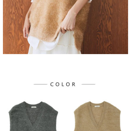
３．未成年的使用者請事先徵得法定代理人或監護人之同意方可使用
宅配
「AFTEE先享後付」，若未經同意申辦者引起之損失，本公司不負相關責
任。
每筆NT$90，滿NT$888(含以上)免運費
４．使用「AFTEE先享後付」時，將依據個別帳號之用戶狀況，依本公司即
時審查核予不同之上限額度；若仍有額度不足之情形，本公司將視審查結果
請求用戶進行身份認證。
５．嚴禁一人註冊多個帳號或使用他人資訊註冊。若發現惡意使用之情形，
恩沛科技股份有限公司將有權停止該用戶之使用額度並採取法律行動。