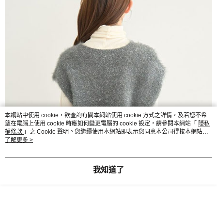
本網站中使用 cookie，欲查詢有關本網站使用 cookie 方式之詳情，及若您不希
望在電腦上使用 cookie 時應如何變更電腦的 cookie 設定，請參閱本網站「
隱私
權條款
」之 Cookie 聲明。您繼續使用本網站即表示您同意本公司得按本網站使
用條款之 Cookie 聲明使用 cookie。
了解更多 >
我知道了