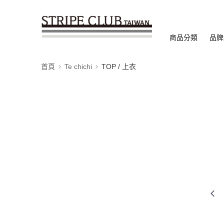
商品分類
品牌
首頁
Te chichi
TOP / 上衣