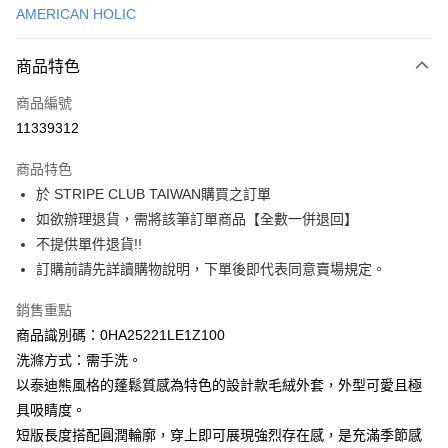
AMERICAN HOLIC
信用卡分期付款
3 期 0 利率 每期
NT$900
21家銀行
商品特色
合作金庫商業銀行
第一商業銀行
超商取貨付款
商品編號
華南商業銀行
彰化商業銀行
11339312
LINE Pay
上海商業儲蓄銀行
台北富邦商業銀行
國泰世華商業銀行
兆豐國際商業銀行
商品特色
Apple Pay
臺灣中小企業銀行
台中商業銀行
於 STRIPE CLUB TAIWAN購買之訂單
匯豐（台灣）商業銀行
華泰商業銀行
街口支付
如欲辦理退貨，需將該筆訂單商品【全數一併退回】
聯邦商業銀行
遠東國際商業銀行
元大商業銀行
永豐商業銀行
不提供單件退貨!!
悠遊付
玉山商業銀行
星展（台灣）商業銀行
訂購前請先詳讀購物說明，下單後即代表同意賣場規定。
台新國際商業銀行
中國信託商業銀行
Google Pay
台灣樂天信用卡公司
銷售重點
大哥付你分期
商品識別碼：0HA25221LE1Z100
相關說明
洗滌方式：需手洗。
【大哥付你分期使用說明】
AFTEE先享後付
以泰迪熊風格的蓬鬆質感為特色的設計款毛絨外套，外型可愛且極
1.本服務由台灣大哥大提供，台灣大哥大用戶可立即使用無須另外申請。
2.付款方式選擇「大哥付你分期」，訂單成立後會自動跳轉到大哥付的交易
相關說明
具吸睛度。
流程，驗證手機門號後，選擇欲分期的期數、繳款截止日，確認付款後即完
【關於「AFTEE先享後付」】
短版長度搭配圓潤輪廓，穿上即可展現強烈存在感，是充滿季節感
成交易。
ATM付款