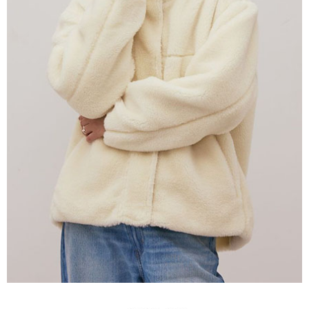
３．未成年的使用者請事先徵得法定代理人或監護人之同意方可使用
宅配
「AFTEE先享後付」，若未經同意申辦者引起之損失，本公司不負相關責
任。
每筆NT$90，滿NT$888(含以上)免運費
４．使用「AFTEE先享後付」時，將依據個別帳號之用戶狀況，依本公司即
時審查核予不同之上限額度；若仍有額度不足之情形，本公司將視審查結果
請求用戶進行身份認證。
５．嚴禁一人註冊多個帳號或使用他人資訊註冊。若發現惡意使用之情形，
恩沛科技股份有限公司將有權停止該用戶之使用額度並採取法律行動。