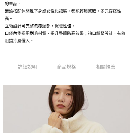
AFTEE先享後付是「在收到商品之後才付款」的支付方式。 讓您購物簡單
的單品。
3.實際核准額度、可分期數及費用金額請依後續交易確認頁面所載為準。
便利好安心！
4.訂單成立30分鐘內，如未前往確認交易或遇審核未通過，訂單將自動取
無論搭配休閒風下身或女性化裙裝，都能輕鬆駕馭，多元穿搭性
１．簡單：不需註冊會員、不需綁卡、不需儲值。
運送方式
消。如遇「轉專審核」未通過狀況，表示未達大哥付你分期系統評分，恕無
２．便利：只要手機號碼，簡訊認證，即可結帳。
高。
法說明評估內容。
３．安心：先確認商品／服務後，再付款。
全家取貨付款
【繳款方式說明】
立領設計可完整包覆頸部，保暖性佳。
1.分期款項不併入電信帳單，「大哥付你分期」於每月結算日後寄送繳費提
每筆NT$60，滿NT$388(含以上)免運費
【「AFTEE先享後付」結帳流程】
口袋內側採用刷毛材質，提升整體防寒效果；袖口鬆緊設計，有效
醒簡訊。
１．於結帳方式選擇「AFTEE先享後付」後，將跳轉至「AFTEE先享後付」
阻擋冷風侵入。
2.透過簡訊連結打開帳單後，可選擇「超商條碼／台灣大直營門市／銀行轉
全家純取貨
結帳頁面，進行簡訊認證並確認金額後，即可完成結帳。
帳／街口支付／iPASS MONEY」等通路繳費。
２．訂單成立數日內，您將收到繳費通知簡訊。
每筆NT$60，滿NT$388(含以上)免運費
３．收到繳費通知簡訊後14天內，點擊此簡訊中的連結，可透過四大超商／
【注意事項】
ATM／網路銀行／等多元方式進行付款，方視為交易完成。
萊爾富取貨付款
1.本服務係由「台灣大哥大股份有限公司」（以下簡稱本公司）所提供，讓
※ 請注意：結帳手續完成當下不需立刻繳費，但若您需要取消訂單，請聯絡
詳細說明
商品規格
相關推薦
用戶於交易時，得透過本服務購買商品或服務，並由商店將買賣／分期付款
每筆NT$60，滿NT$888(含以上)免運費
購買商品的店家。未經商家同意取消之訂單仍視為有效，需透過AFTEE先享
買賣價金債權讓與本公司後，依約使用本公司帳單繳交帳款。
後付繳納相關費用。
2.基於同意付款使用「大哥付你分期」之契約關係目的，商店將以您的個人
萊爾富純取貨
※ 交易是否成功請以「AFTEE先享後付 」之結帳頁面顯示為準，若有關於
資料（包含姓名、電話或地址）提供予台灣大哥大進項蒐集、處理及利用，
是否繳費成功／繳費後需取消欲退款等相關疑問，請聯繫「AFTEE先享後付
每筆NT$60，滿NT$888(含以上)免運費
由本公司與您本人進行分期帳單所需資料之確認、核對及更正。
客戶支援中心」
https://netprotections.freshdesk.com/support/home
3.完整用戶服務條款，請詳閱以下連結：
https://oppay.tw/userRule
7-11取貨付款
【注意事項】
１．透過由恩沛科技股份有限公司提供之「AFTEE先享後付」服務完成之交
每筆NT$60，滿NT$888(含以上)免運費
易，需依本服務之必要範圍內提供個人資料，並將交易相關給付款項請求債
權轉讓予恩沛科技股份有限公司。
7-11純取貨
２．關於個人資料處理事宜，請瀏覽以下網址：
每筆NT$60，滿NT$888(含以上)免運費
https://aftee.tw/terms/#terms3