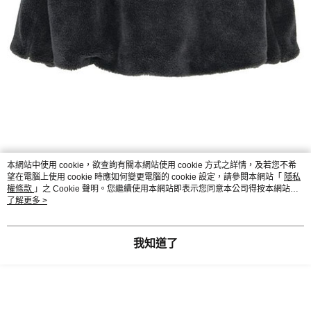
本網站中使用 cookie，欲查詢有關本網站使用 cookie 方式之詳情，及若您不希
望在電腦上使用 cookie 時應如何變更電腦的 cookie 設定，請參閱本網站「
隱私
權條款
」之 Cookie 聲明。您繼續使用本網站即表示您同意本公司得按本網站使
用條款之 Cookie 聲明使用 cookie。
了解更多 >
我知道了