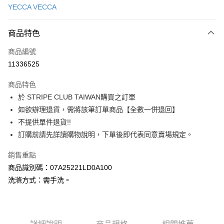
YECCA VECCA
信用卡分期付款
3 期 0 利率 每期
NT$1,636
21家銀行
商品特色
合作金庫商業銀行
第一商業銀行
超商取貨付款
商品編號
華南商業銀行
彰化商業銀行
11336525
LINE Pay
上海商業儲蓄銀行
台北富邦商業銀行
國泰世華商業銀行
兆豐國際商業銀行
商品特色
Apple Pay
臺灣中小企業銀行
台中商業銀行
於 STRIPE CLUB TAIWAN購買之訂單
匯豐（台灣）商業銀行
華泰商業銀行
街口支付
如欲辦理退貨，需將該筆訂單商品【全數一併退回】
聯邦商業銀行
遠東國際商業銀行
元大商業銀行
永豐商業銀行
不提供單件退貨!!
悠遊付
玉山商業銀行
星展（台灣）商業銀行
訂購前請先詳讀購物說明，下單後即代表同意賣場規定。
台新國際商業銀行
中國信託商業銀行
Google Pay
台灣樂天信用卡公司
銷售重點
大哥付你分期
商品識別碼：07A25221LD0A100
相關說明
洗滌方式：需手洗。
【大哥付你分期使用說明】
AFTEE先享後付
1.本服務由台灣大哥大提供，台灣大哥大用戶可立即使用無須另外申請。
2.付款方式選擇「大哥付你分期」，訂單成立後會自動跳轉到大哥付的交易
相關說明
流程，驗證手機門號後，選擇欲分期的期數、繳款截止日，確認付款後即完
【關於「AFTEE先享後付」】
成交易。
ATM付款