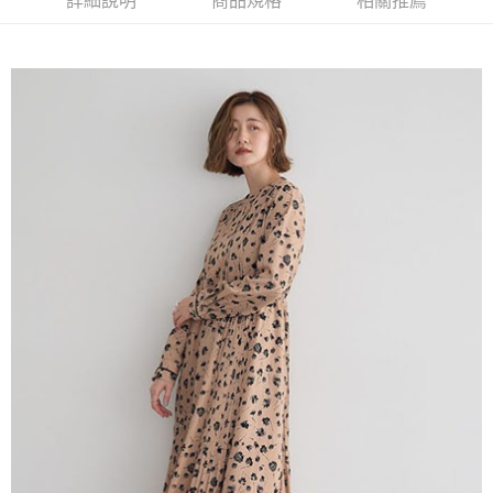
詳細說明
商品規格
相關推薦
AFTEE先享後付是「在收到商品之後才付款」的支付方式。 讓您購物簡單
3.實際核准額度、可分期數及費用金額請依後續交易確認頁面所載為準。
便利好安心！
4.訂單成立30分鐘內，如未前往確認交易或遇審核未通過，訂單將自動取
１．簡單：不需註冊會員、不需綁卡、不需儲值。
運送方式
消。如遇「轉專審核」未通過狀況，表示未達大哥付你分期系統評分，恕無
２．便利：只要手機號碼，簡訊認證，即可結帳。
法說明評估內容。
３．安心：先確認商品／服務後，再付款。
全家取貨付款
【繳款方式說明】
1.分期款項不併入電信帳單，「大哥付你分期」於每月結算日後寄送繳費提
每筆NT$60，滿NT$388(含以上)免運費
【「AFTEE先享後付」結帳流程】
醒簡訊。
１．於結帳方式選擇「AFTEE先享後付」後，將跳轉至「AFTEE先享後付」
2.透過簡訊連結打開帳單後，可選擇「超商條碼／台灣大直營門市／銀行轉
全家純取貨
結帳頁面，進行簡訊認證並確認金額後，即可完成結帳。
帳／街口支付／iPASS MONEY」等通路繳費。
２．訂單成立數日內，您將收到繳費通知簡訊。
每筆NT$60，滿NT$388(含以上)免運費
３．收到繳費通知簡訊後14天內，點擊此簡訊中的連結，可透過四大超商／
【注意事項】
ATM／網路銀行／等多元方式進行付款，方視為交易完成。
萊爾富取貨付款
1.本服務係由「台灣大哥大股份有限公司」（以下簡稱本公司）所提供，讓
※ 請注意：結帳手續完成當下不需立刻繳費，但若您需要取消訂單，請聯絡
用戶於交易時，得透過本服務購買商品或服務，並由商店將買賣／分期付款
每筆NT$60，滿NT$888(含以上)免運費
購買商品的店家。未經商家同意取消之訂單仍視為有效，需透過AFTEE先享
買賣價金債權讓與本公司後，依約使用本公司帳單繳交帳款。
後付繳納相關費用。
2.基於同意付款使用「大哥付你分期」之契約關係目的，商店將以您的個人
萊爾富純取貨
※ 交易是否成功請以「AFTEE先享後付 」之結帳頁面顯示為準，若有關於
資料（包含姓名、電話或地址）提供予台灣大哥大進項蒐集、處理及利用，
是否繳費成功／繳費後需取消欲退款等相關疑問，請聯繫「AFTEE先享後付
每筆NT$60，滿NT$888(含以上)免運費
由本公司與您本人進行分期帳單所需資料之確認、核對及更正。
客戶支援中心」
https://netprotections.freshdesk.com/support/home
3.完整用戶服務條款，請詳閱以下連結：
https://oppay.tw/userRule
7-11取貨付款
【注意事項】
１．透過由恩沛科技股份有限公司提供之「AFTEE先享後付」服務完成之交
每筆NT$60，滿NT$888(含以上)免運費
易，需依本服務之必要範圍內提供個人資料，並將交易相關給付款項請求債
權轉讓予恩沛科技股份有限公司。
7-11純取貨
２．關於個人資料處理事宜，請瀏覽以下網址：
每筆NT$60，滿NT$888(含以上)免運費
https://aftee.tw/terms/#terms3