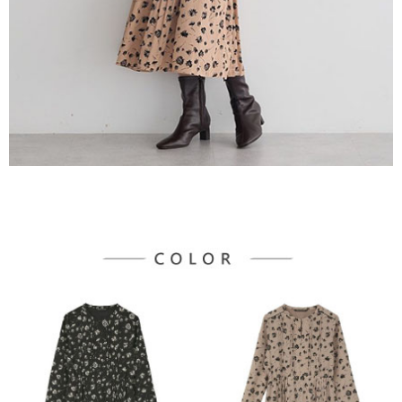
３．未成年的使用者請事先徵得法定代理人或監護人之同意方可使用
宅配
「AFTEE先享後付」，若未經同意申辦者引起之損失，本公司不負相關責
任。
每筆NT$90，滿NT$888(含以上)免運費
４．使用「AFTEE先享後付」時，將依據個別帳號之用戶狀況，依本公司即
時審查核予不同之上限額度；若仍有額度不足之情形，本公司將視審查結果
請求用戶進行身份認證。
５．嚴禁一人註冊多個帳號或使用他人資訊註冊。若發現惡意使用之情形，
恩沛科技股份有限公司將有權停止該用戶之使用額度並採取法律行動。