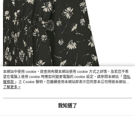
本網站中使用 cookie，欲查詢有關本網站使用 cookie 方式之詳情，及若您不希
望在電腦上使用 cookie 時應如何變更電腦的 cookie 設定，請參閱本網站「
隱私
權條款
」之 Cookie 聲明。您繼續使用本網站即表示您同意本公司得按本網站使
用條款之 Cookie 聲明使用 cookie。
了解更多 >
我知道了