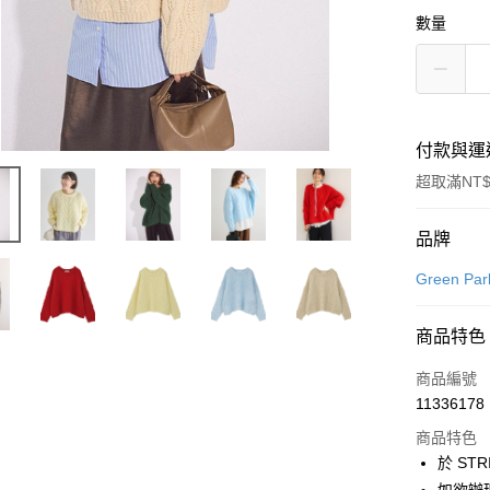
數量
付款與運
超取滿NT$
付款方式
品牌
信用卡一
Green Par
信用卡分
商品特色
3 期 
商品編號
合作金
超商取貨
11336178
華南商
LINE Pay
上海商
商品特色
國泰世
於 STR
Apple Pay
臺灣中