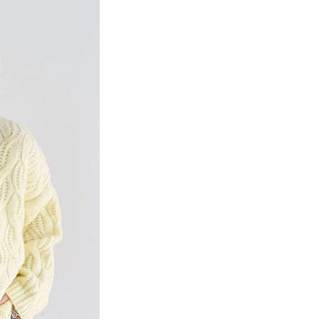
項】
網路銀行／等多元方式進行付款，方視為交易完成。
係由「台灣大哥大股份有限公司」（以下簡稱本公司）所提供，讓
：結帳手續完成當下不需立刻繳費，但若您需要取消訂單，請聯
貨付款
易時，得透過本服務購買商品或服務，並由商店將買賣／分期付
的店家。未經商家同意取消之訂單仍視為有效，需透過AFTEE
金債權讓與本公司後，依約使用本公司帳單繳交帳款。
繳納相關費用。
0，滿NT$888(含以上)免運費
意付款使用「大哥付你分期」之契約關係目的，商店將以您的個人
否成功請以「AFTEE先享後付 」之結帳頁面顯示為準，若有關於
含姓名、電話或地址）提供予台灣大哥大進項蒐集、處理及利
功／繳費後需取消欲退款等相關疑問，請聯繫「AFTEE先享後
取貨
公司與您本人進行分期帳單所需資料之確認、核對及更正。
援中心」
https://netprotections.freshdesk.com/support/home
0，滿NT$888(含以上)免運費
戶服務條款，請詳閱以下連結：
https://oppay.tw/userRule
項】
付款
恩沛科技股份有限公司提供之「AFTEE先享後付」服務完成之
依本服務之必要範圍內提供個人資料，並將交易相關給付款項請
0，滿NT$888(含以上)免運費
讓予恩沛科技股份有限公司。
個人資料處理事宜，請瀏覽以下網址：
貨
ee.tw/terms/#terms3
0，滿NT$888(含以上)免運費
年的使用者請事先徵得法定代理人或監護人之同意方可使用
E先享後付」，若未經同意申辦者引起之損失，本公司不負相關責
AFTEE先享後付」時，將依據個別帳號之用戶狀況，依本公司
0，滿NT$888(含以上)免運費
核予不同之上限額度；若仍有額度不足之情形，本公司將視審查
用戶進行身份認證。
一人註冊多個帳號或使用他人資訊註冊。若發現惡意使用之情
科技股份有限公司將有權停止該用戶之使用額度並採取法律行