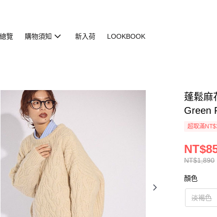
總覽
購物須知
新入荷
LOOKBOOK
蓬鬆麻花
Green 
超取滿NT$
NT$8
NT$1,890
顏色
淡褐色