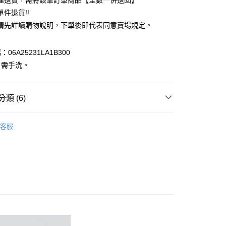
理退貨，需將該筆訂單商品【全數一併退回】
台灣）商業銀行
華泰商業銀行
件退貨!!
業銀行
遠東國際商業銀行
請先詳讀購物說明，下單後即代表同意賣場規定。
業銀行
永豐商業銀行
業銀行
星展（台灣）商業銀行
際商業銀行
中國信託商業銀行
y
06A25231LA1B300
天信用卡公司
：需手洗。
分期
你分期使用說明】
享後付
類 (6)
由台灣大哥大提供，台灣大哥大用戶可立即使用無須另外申請。
式選擇「大哥付你分期」，訂單成立後會自動跳轉到大哥付的交易
ks
證手機門號後，選擇欲分期的期數、繳款截止日，確認付款後即
TOP / 上衣
FTEE先享後付」】
客服
。
先享後付是「在收到商品之後才付款」的支付方式。 讓您購物簡單
上衣
准額度、可分期數及費用金額請依後續交易確認頁面所載為準。
心！
立30分鐘內，如未前往確認交易或遇審核未通過，訂單將自動取
：不需註冊會員、不需綁卡、不需儲值。
ks
ALL ITEMS
「轉專審核」未通過狀況，表示未達大哥付你分期系統評分，恕
：只要手機號碼，簡訊認證，即可結帳。
評估內容。
：先確認商品／服務後，再付款。
OWN
Green Parks
式說明】
付款
項不併入電信帳單，「大哥付你分期」於每月結算日後寄送繳費提
EE先享後付」結帳流程】
MS
單筆滿$888現抵$88
0，滿NT$388(含以上)免運費
方式選擇「AFTEE先享後付」後，將跳轉至「AFTEE先享後
訊連結打開帳單後，可選擇「超商條碼／台灣大直營門市／銀行轉
MS
WEB限定 ➯ 45折
頁面，進行簡訊認證並確認金額後，即可完成結帳。
付／iPASS MONEY」等通路繳費。
貨
成立數日內，您將收到繳費通知簡訊。
費通知簡訊後14天內，點擊此簡訊中的連結，可透過四大超商
0，滿NT$388(含以上)免運費