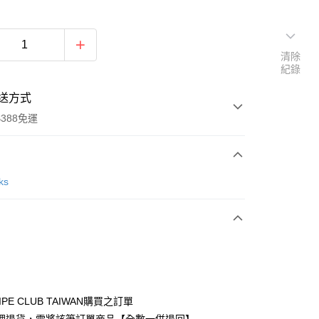
清除
紀錄
送方式
388免運
次付款
ks
期付款
0 利率 每期
NT$630
21家銀行
庫商業銀行
第一商業銀行
付款
業銀行
彰化商業銀行
業儲蓄銀行
台北富邦商業銀行
華商業銀行
兆豐國際商業銀行
IPE CLUB TAIWAN購買之訂單
小企業銀行
台中商業銀行