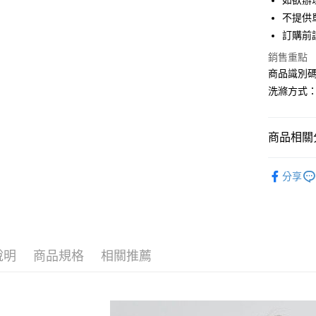
如欲辦
匯豐（
街口支付
不提供單
聯邦商
訂購前
元大商
悠遊付
玉山商
銷售重點
台新國
Google Pa
商品識別碼：
台灣樂
洗滌方式
大哥付你
相關說明
【大哥付
AFTEE先
商品相關分
1.本服務
2.付款方
相關說明
Green Par
流程，驗
【關於「A
分享
ATM付款
完成交易
AFTEE
TOPS / 
3.實際核
便利好安
4.訂單成
１．簡單
Green Par
消。如遇
２．便利
運送方式
無法說明
３．安心
PRICE D
【繳款方
全家取貨
1.分期款
說明
商品規格
相關推薦
【「AFT
SALE ITE
醒簡訊。
每筆NT$6
１．於結帳
2.透過簡
SALE ITE
付」結帳
帳／街口支
全家純取
２．訂單
３．收到繳
每筆NT$6