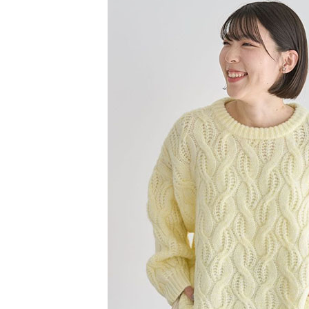
【注意事
／ATM／
1.本服務
※ 請注意
萊爾富取
用戶於交
絡購買商品
款買賣價
先享後付
每筆NT$6
2.基於同
※ 交易是
資料（包
是否繳費成
萊爾富純
用，由本
付客戶支
每筆NT$6
3.完整用
【注意事
7-11取貨
１．透過由
交易，需
每筆NT$6
求債權轉
２．關於
7-11純取
https://aft
每筆NT$6
３．未成
「AFTE
宅配
任。
４．使用「
每筆NT$9
即時審查
結果請求
５．嚴禁
形，恩沛
動。