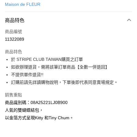
Maison de FLEUR
信用卡分期付款
3 期 0 利率 每期
NT$880
21家銀行
商品特色
合作金庫商業銀行
第一商業銀行
超商取貨付款
商品編號
華南商業銀行
彰化商業銀行
11322089
LINE Pay
上海商業儲蓄銀行
台北富邦商業銀行
國泰世華商業銀行
兆豐國際商業銀行
商品特色
Apple Pay
臺灣中小企業銀行
台中商業銀行
於 STRIPE CLUB TAIWAN購買之訂單
匯豐（台灣）商業銀行
華泰商業銀行
街口支付
如欲辦理退貨，需將該筆訂單商品【全數一併退回】
聯邦商業銀行
遠東國際商業銀行
元大商業銀行
永豐商業銀行
不提供單件退貨!!
悠遊付
玉山商業銀行
星展（台灣）商業銀行
訂購前請先詳讀購物說明，下單後即代表同意賣場規定。
台新國際商業銀行
中國信託商業銀行
Google Pay
台灣樂天信用卡公司
銷售重點
大哥付你分期
商品識別碼：08A25221LJ0B900
相關說明
人氣的雙蝴蝶結包，
【大哥付你分期使用說明】
AFTEE先享後付
以金箔方式呈現Kitty 和Tiny Chum。
1.本服務由台灣大哥大提供，台灣大哥大用戶可立即使用無須另外申請。
2.付款方式選擇「大哥付你分期」，訂單成立後會自動跳轉到大哥付的交易
相關說明
流程，驗證手機門號後，選擇欲分期的期數、繳款截止日，確認付款後即完
【關於「AFTEE先享後付」】
成交易。
ATM付款