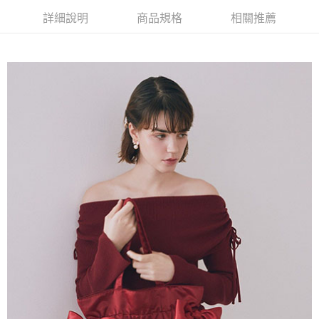
AFTEE先享後付是「在收到商品之後才付款」的支付方式。 讓您購物簡單
3.實際核准額度、可分期數及費用金額請依後續交易確認頁面所載為準。
便利好安心！
詳細說明
商品規格
相關推薦
4.訂單成立30分鐘內，如未前往確認交易或遇審核未通過，訂單將自動取
１．簡單：不需註冊會員、不需綁卡、不需儲值。
運送方式
消。如遇「轉專審核」未通過狀況，表示未達大哥付你分期系統評分，恕無
２．便利：只要手機號碼，簡訊認證，即可結帳。
法說明評估內容。
３．安心：先確認商品／服務後，再付款。
全家取貨付款
【繳款方式說明】
1.分期款項不併入電信帳單，「大哥付你分期」於每月結算日後寄送繳費提
每筆NT$60，滿NT$388(含以上)免運費
【「AFTEE先享後付」結帳流程】
醒簡訊。
１．於結帳方式選擇「AFTEE先享後付」後，將跳轉至「AFTEE先享後付」
2.透過簡訊連結打開帳單後，可選擇「超商條碼／台灣大直營門市／銀行轉
全家純取貨
結帳頁面，進行簡訊認證並確認金額後，即可完成結帳。
帳／街口支付／iPASS MONEY」等通路繳費。
２．訂單成立數日內，您將收到繳費通知簡訊。
每筆NT$60，滿NT$388(含以上)免運費
３．收到繳費通知簡訊後14天內，點擊此簡訊中的連結，可透過四大超商／
【注意事項】
ATM／網路銀行／等多元方式進行付款，方視為交易完成。
萊爾富取貨付款
1.本服務係由「台灣大哥大股份有限公司」（以下簡稱本公司）所提供，讓
※ 請注意：結帳手續完成當下不需立刻繳費，但若您需要取消訂單，請聯絡
用戶於交易時，得透過本服務購買商品或服務，並由商店將買賣／分期付款
每筆NT$60，滿NT$888(含以上)免運費
購買商品的店家。未經商家同意取消之訂單仍視為有效，需透過AFTEE先享
買賣價金債權讓與本公司後，依約使用本公司帳單繳交帳款。
後付繳納相關費用。
2.基於同意付款使用「大哥付你分期」之契約關係目的，商店將以您的個人
萊爾富純取貨
※ 交易是否成功請以「AFTEE先享後付 」之結帳頁面顯示為準，若有關於
資料（包含姓名、電話或地址）提供予台灣大哥大進項蒐集、處理及利用，
是否繳費成功／繳費後需取消欲退款等相關疑問，請聯繫「AFTEE先享後付
每筆NT$60，滿NT$888(含以上)免運費
由本公司與您本人進行分期帳單所需資料之確認、核對及更正。
客戶支援中心」
https://netprotections.freshdesk.com/support/home
3.完整用戶服務條款，請詳閱以下連結：
https://oppay.tw/userRule
7-11取貨付款
【注意事項】
１．透過由恩沛科技股份有限公司提供之「AFTEE先享後付」服務完成之交
每筆NT$60，滿NT$888(含以上)免運費
易，需依本服務之必要範圍內提供個人資料，並將交易相關給付款項請求債
權轉讓予恩沛科技股份有限公司。
7-11純取貨
２．關於個人資料處理事宜，請瀏覽以下網址：
每筆NT$60，滿NT$888(含以上)免運費
https://aftee.tw/terms/#terms3