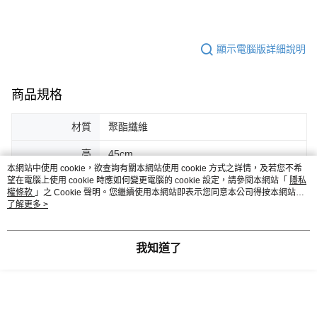
顯示電腦版詳細說明
商品規格
材質
聚酯纖維
高
45cm
本網站中使用 cookie，欲查詢有關本網站使用 cookie 方式之詳情，及若您不希
寬
42cm
望在電腦上使用 cookie 時應如何變更電腦的 cookie 設定，請參閱本網站「
隱私
權條款
」之 Cookie 聲明。您繼續使用本網站即表示您同意本公司得按本網站使
用條款之 Cookie 聲明使用 cookie。
了解更多 >
手提
53cm
客服
我知道了
商品相關分類 (5)
查看全部