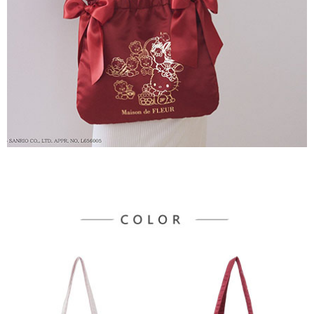
３．未成年的使用者請事先徵得法定代理人或監護人之同意方可使用
宅配
「AFTEE先享後付」，若未經同意申辦者引起之損失，本公司不負相關責
任。
每筆NT$90，滿NT$888(含以上)免運費
４．使用「AFTEE先享後付」時，將依據個別帳號之用戶狀況，依本公司即
時審查核予不同之上限額度；若仍有額度不足之情形，本公司將視審查結果
請求用戶進行身份認證。
５．嚴禁一人註冊多個帳號或使用他人資訊註冊。若發現惡意使用之情形，
恩沛科技股份有限公司將有權停止該用戶之使用額度並採取法律行動。