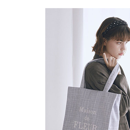
【注意事
／ATM／
1.本服務
※ 請注意
萊爾富取
用戶於交
絡購買商品
款買賣價
先享後付
每筆NT$6
2.基於同
※ 交易是
資料（包
是否繳費成
萊爾富純
用，由本
付客戶支
每筆NT$6
3.完整用
【注意事
7-11取貨
１．透過由
交易，需
每筆NT$6
求債權轉
２．關於
7-11純取
https://aft
每筆NT$6
３．未成
「AFTE
宅配
任。
４．使用「
每筆NT$9
即時審查
結果請求
５．嚴禁
形，恩沛
動。