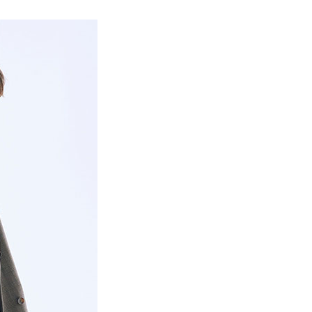
項】
網路銀行／等多元方式進行付款，方視為交易完成。
係由「台灣大哥大股份有限公司」（以下簡稱本公司）所提供，讓
：結帳手續完成當下不需立刻繳費，但若您需要取消訂單，請聯
貨付款
易時，得透過本服務購買商品或服務，並由商店將買賣／分期付
的店家。未經商家同意取消之訂單仍視為有效，需透過AFTEE
金債權讓與本公司後，依約使用本公司帳單繳交帳款。
繳納相關費用。
0，滿NT$888(含以上)免運費
意付款使用「大哥付你分期」之契約關係目的，商店將以您的個人
否成功請以「AFTEE先享後付 」之結帳頁面顯示為準，若有關於
含姓名、電話或地址）提供予台灣大哥大進項蒐集、處理及利
功／繳費後需取消欲退款等相關疑問，請聯繫「AFTEE先享後
取貨
公司與您本人進行分期帳單所需資料之確認、核對及更正。
援中心」
https://netprotections.freshdesk.com/support/home
0，滿NT$888(含以上)免運費
戶服務條款，請詳閱以下連結：
https://oppay.tw/userRule
項】
付款
恩沛科技股份有限公司提供之「AFTEE先享後付」服務完成之
依本服務之必要範圍內提供個人資料，並將交易相關給付款項請
0，滿NT$888(含以上)免運費
讓予恩沛科技股份有限公司。
個人資料處理事宜，請瀏覽以下網址：
貨
ee.tw/terms/#terms3
0，滿NT$888(含以上)免運費
年的使用者請事先徵得法定代理人或監護人之同意方可使用
E先享後付」，若未經同意申辦者引起之損失，本公司不負相關責
AFTEE先享後付」時，將依據個別帳號之用戶狀況，依本公司
0，滿NT$888(含以上)免運費
核予不同之上限額度；若仍有額度不足之情形，本公司將視審查
用戶進行身份認證。
一人註冊多個帳號或使用他人資訊註冊。若發現惡意使用之情
科技股份有限公司將有權停止該用戶之使用額度並採取法律行