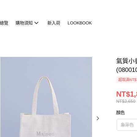
總覽
購物須知
新入荷
LOOKBOOK
氣質小
(08001
超取滿NT$
NT$1,
NT$2,650
顏色
象牙色