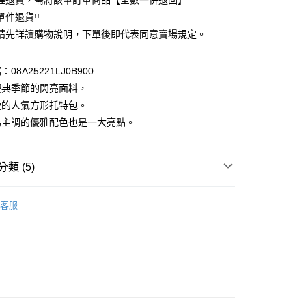
理退貨，需將該筆訂單商品【全數一併退回】
台灣）商業銀行
華泰商業銀行
件退貨!!
業銀行
遠東國際商業銀行
請先詳讀購物說明，下單後即代表同意賣場規定。
業銀行
永豐商業銀行
業銀行
星展（台灣）商業銀行
際商業銀行
中國信託商業銀行
y
08A25221LJ0B900
天信用卡公司
慶典季節的閃亮面料，
分期
愛的人氣方形托特包。
為主調的優雅配色也是一大亮點。
你分期使用說明】
享後付
由台灣大哥大提供，台灣大哥大用戶可立即使用無須另外申請。
式選擇「大哥付你分期」，訂單成立後會自動跳轉到大哥付的交易
證手機門號後，選擇欲分期的期數、繳款截止日，確認付款後即
FTEE先享後付」】
類 (5)
。
先享後付是「在收到商品之後才付款」的支付方式。 讓您購物簡單
准額度、可分期數及費用金額請依後續交易確認頁面所載為準。
心！
e FLEUR
BAG / 包包
立30分鐘內，如未前往確認交易或遇審核未通過，訂單將自動取
：不需註冊會員、不需綁卡、不需儲值。
客服
「轉專審核」未通過狀況，表示未達大哥付你分期系統評分，恕
：只要手機號碼，簡訊認證，即可結帳。
包
評估內容。
：先確認商品／服務後，再付款。
式說明】
e FLEUR
ALL ITEMS
付款
項不併入電信帳單，「大哥付你分期」於每月結算日後寄送繳費提
EE先享後付」結帳流程】
0，滿NT$388(含以上)免運費
方式選擇「AFTEE先享後付」後，將跳轉至「AFTEE先享後
OWN
Maison de FLEUR
訊連結打開帳單後，可選擇「超商條碼／台灣大直營門市／銀行轉
頁面，進行簡訊認證並確認金額後，即可完成結帳。
付／iPASS MONEY」等通路繳費。
MS
Maison de FLEUR ➯ 7折
貨
成立數日內，您將收到繳費通知簡訊。
費通知簡訊後14天內，點擊此簡訊中的連結，可透過四大超商
0，滿NT$388(含以上)免運費