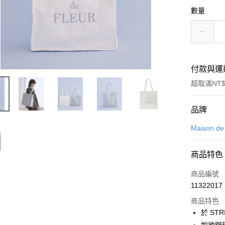
數量
付款與運
超取滿NT$
付款方式
品牌
信用卡一
Maison d
信用卡分
商品特色
3 期 
商品編號
合作金
超商取貨
11322017
華南商
LINE Pay
上海商
商品特色
國泰世
於 STR
Apple Pay
臺灣中