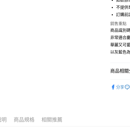
如欲辦
匯豐（
街口支付
不提供單
聯邦商
訂購前
元大商
悠遊付
玉山商
銷售重點
台新國
Google Pa
商品識別碼：
台灣樂
非常適合
大哥付你
華麗又可
相關說明
以灰藍色
【大哥付
AFTEE先
1.本服務
2.付款方
相關說明
流程，驗
【關於「A
商品相關分
ATM付款
完成交易
AFTEE
3.實際核
便利好安
Maison d
4.訂單成
１．簡單
分享
消。如遇
２．便利
BAG / 包
運送方式
無法說明
３．安心
【繳款方
Maison d
全家取貨
1.分期款
【「AFT
醒簡訊。
每筆NT$6
１．於結帳
PRICE D
2.透過簡
付」結帳
說明
商品規格
相關推薦
帳／街口支
SALE ITE
全家純取
２．訂單
３．收到繳
每筆NT$6