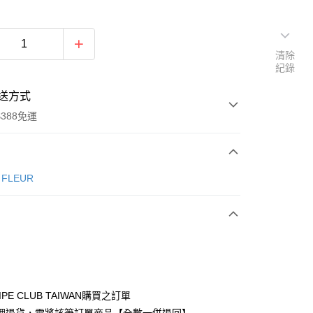
清除
紀錄
送方式
388免運
次付款
e FLEUR
期付款
0 利率 每期
NT$883
21家銀行
庫商業銀行
第一商業銀行
付款
業銀行
彰化商業銀行
業儲蓄銀行
台北富邦商業銀行
華商業銀行
兆豐國際商業銀行
IPE CLUB TAIWAN購買之訂單
小企業銀行
台中商業銀行