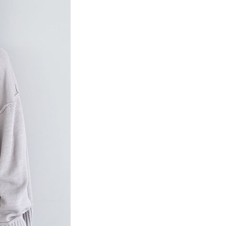
項】
網路銀行／等多元方式進行付款，方視為交易完成。
係由「台灣大哥大股份有限公司」（以下簡稱本公司）所提供，讓
：結帳手續完成當下不需立刻繳費，但若您需要取消訂單，請聯
貨付款
易時，得透過本服務購買商品或服務，並由商店將買賣／分期付
的店家。未經商家同意取消之訂單仍視為有效，需透過AFTEE
金債權讓與本公司後，依約使用本公司帳單繳交帳款。
繳納相關費用。
0，滿NT$888(含以上)免運費
意付款使用「大哥付你分期」之契約關係目的，商店將以您的個人
否成功請以「AFTEE先享後付 」之結帳頁面顯示為準，若有關於
含姓名、電話或地址）提供予台灣大哥大進項蒐集、處理及利
功／繳費後需取消欲退款等相關疑問，請聯繫「AFTEE先享後
取貨
公司與您本人進行分期帳單所需資料之確認、核對及更正。
援中心」
https://netprotections.freshdesk.com/support/home
0，滿NT$888(含以上)免運費
戶服務條款，請詳閱以下連結：
https://oppay.tw/userRule
項】
付款
恩沛科技股份有限公司提供之「AFTEE先享後付」服務完成之
依本服務之必要範圍內提供個人資料，並將交易相關給付款項請
0，滿NT$888(含以上)免運費
讓予恩沛科技股份有限公司。
個人資料處理事宜，請瀏覽以下網址：
貨
ee.tw/terms/#terms3
0，滿NT$888(含以上)免運費
年的使用者請事先徵得法定代理人或監護人之同意方可使用
E先享後付」，若未經同意申辦者引起之損失，本公司不負相關責
AFTEE先享後付」時，將依據個別帳號之用戶狀況，依本公司
0，滿NT$888(含以上)免運費
核予不同之上限額度；若仍有額度不足之情形，本公司將視審查
用戶進行身份認證。
一人註冊多個帳號或使用他人資訊註冊。若發現惡意使用之情
科技股份有限公司將有權停止該用戶之使用額度並採取法律行