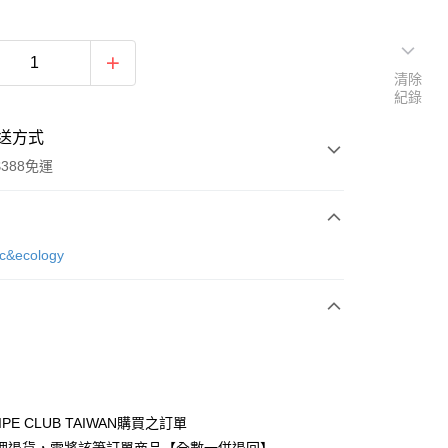
清除
紀錄
送方式
388免運
次付款
ic&ecology
期付款
0 利率 每期
NT$630
21家銀行
庫商業銀行
第一商業銀行
付款
業銀行
彰化商業銀行
業儲蓄銀行
台北富邦商業銀行
華商業銀行
兆豐國際商業銀行
IPE CLUB TAIWAN購買之訂單
小企業銀行
台中商業銀行