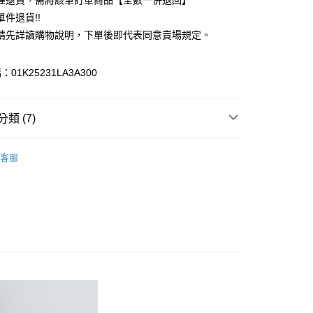
理退貨，需將該筆訂單商品【全數一併退回】
台灣）商業銀行
華泰商業銀行
件退貨!!
業銀行
遠東國際商業銀行
請先詳讀購物說明，下單後即代表同意賣場規定。
業銀行
永豐商業銀行
業銀行
星展（台灣）商業銀行
際商業銀行
中國信託商業銀行
y
01K25231LA3A300
天信用卡公司
分期
類 (7)
你分期使用說明】
享後付
由台灣大哥大提供，台灣大哥大用戶可立即使用無須另外申請。
c & ecology
大人感系列
式選擇「大哥付你分期」，訂單成立後會自動跳轉到大哥付的交易
客服
證手機門號後，選擇欲分期的期數、繳款截止日，確認付款後即
FTEE先享後付」】
上衣
。
先享後付是「在收到商品之後才付款」的支付方式。 讓您購物簡單
准額度、可分期數及費用金額請依後續交易確認頁面所載為準。
心！
c & ecology
ALL ITEMS
立30分鐘內，如未前往確認交易或遇審核未通過，訂單將自動取
：不需註冊會員、不需綁卡、不需儲值。
「轉專審核」未通過狀況，表示未達大哥付你分期系統評分，恕
c & ecology
TOP / 上衣
：只要手機號碼，簡訊認證，即可結帳。
評估內容。
：先確認商品／服務後，再付款。
OWN
earth music&ecology
式說明】
付款
項不併入電信帳單，「大哥付你分期」於每月結算日後寄送繳費提
EE先享後付」結帳流程】
MS
單筆滿$888現抵$88
0，滿NT$388(含以上)免運費
方式選擇「AFTEE先享後付」後，將跳轉至「AFTEE先享後
訊連結打開帳單後，可選擇「超商條碼／台灣大直營門市／銀行轉
頁面，進行簡訊認證並確認金額後，即可完成結帳。
MS
WEB限定 ➯ 45折
付／iPASS MONEY」等通路繳費。
貨
成立數日內，您將收到繳費通知簡訊。
費通知簡訊後14天內，點擊此簡訊中的連結，可透過四大超商
0，滿NT$388(含以上)免運費