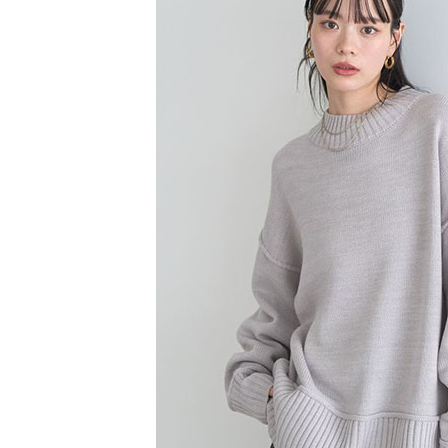
【注意事
／ATM／
1.本服務
※ 請注意
萊爾富取
用戶於交
絡購買商品
款買賣價
先享後付
每筆NT$6
2.基於同
※ 交易是
資料（包
是否繳費成
萊爾富純
用，由本
付客戶支
每筆NT$6
3.完整用
【注意事
7-11取貨
１．透過由
交易，需
每筆NT$6
求債權轉
２．關於
7-11純取
https://aft
每筆NT$6
３．未成
「AFTE
宅配
任。
４．使用「
每筆NT$9
即時審查
結果請求
５．嚴禁
形，恩沛
動。