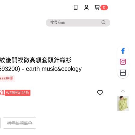
0
條紋後開衩微高領套頭針織衫
593200) - earth music&ecology
388免運
51
WEB限定45折
橫條紋深藍色