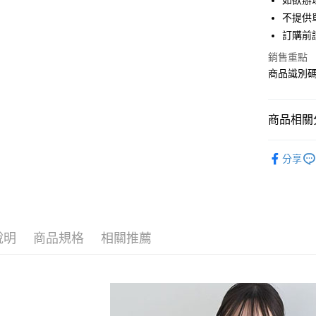
如欲辦
匯豐（
街口支付
不提供單
聯邦商
訂購前
元大商
悠遊付
玉山商
銷售重點
台新國
Google Pa
商品識別碼：
台灣樂
大哥付你
相關說明
商品相關分
【大哥付
AFTEE先
1.本服務
earth musi
2.付款方
相關說明
分享
流程，驗
【關於「A
TOPS / 
ATM付款
完成交易
AFTEE
3.實際核
便利好安
earth musi
4.訂單成
１．簡單
消。如遇
earth musi
２．便利
運送方式
無法說明
３．安心
說明
商品規格
相關推薦
PRICE D
【繳款方
全家取貨
1.分期款
【「AFT
SALE ITE
醒簡訊。
每筆NT$6
１．於結帳
2.透過簡
付」結帳
SALE ITE
帳／街口支
全家純取
２．訂單
３．收到繳
每筆NT$6