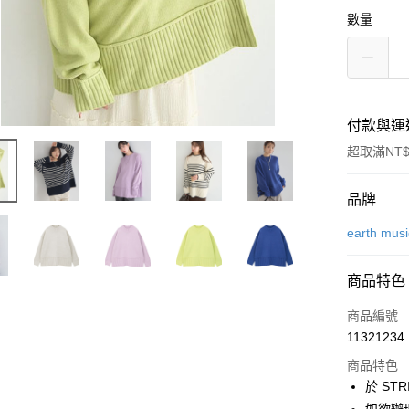
數量
付款與運
超取滿NT$
付款方式
品牌
信用卡一
earth mus
信用卡分
商品特色
3 期 
商品編號
合作金
超商取貨
11321234
華南商
LINE Pay
上海商
商品特色
國泰世
於 STR
Apple Pay
臺灣中