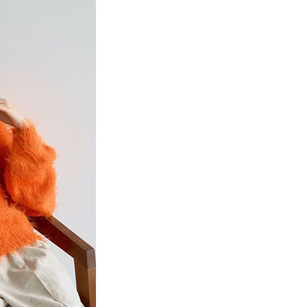
項】
網路銀行／等多元方式進行付款，方視為交易完成。
係由「台灣大哥大股份有限公司」（以下簡稱本公司）所提供，讓
：結帳手續完成當下不需立刻繳費，但若您需要取消訂單，請聯
貨付款
易時，得透過本服務購買商品或服務，並由商店將買賣／分期付
的店家。未經商家同意取消之訂單仍視為有效，需透過AFTEE
金債權讓與本公司後，依約使用本公司帳單繳交帳款。
繳納相關費用。
0，滿NT$888(含以上)免運費
意付款使用「大哥付你分期」之契約關係目的，商店將以您的個人
否成功請以「AFTEE先享後付 」之結帳頁面顯示為準，若有關於
含姓名、電話或地址）提供予台灣大哥大進項蒐集、處理及利
功／繳費後需取消欲退款等相關疑問，請聯繫「AFTEE先享後
取貨
公司與您本人進行分期帳單所需資料之確認、核對及更正。
援中心」
https://netprotections.freshdesk.com/support/home
0，滿NT$888(含以上)免運費
戶服務條款，請詳閱以下連結：
https://oppay.tw/userRule
項】
付款
恩沛科技股份有限公司提供之「AFTEE先享後付」服務完成之
依本服務之必要範圍內提供個人資料，並將交易相關給付款項請
0，滿NT$888(含以上)免運費
讓予恩沛科技股份有限公司。
個人資料處理事宜，請瀏覽以下網址：
貨
ee.tw/terms/#terms3
0，滿NT$888(含以上)免運費
年的使用者請事先徵得法定代理人或監護人之同意方可使用
E先享後付」，若未經同意申辦者引起之損失，本公司不負相關責
AFTEE先享後付」時，將依據個別帳號之用戶狀況，依本公司
0，滿NT$888(含以上)免運費
核予不同之上限額度；若仍有額度不足之情形，本公司將視審查
用戶進行身份認證。
一人註冊多個帳號或使用他人資訊註冊。若發現惡意使用之情
科技股份有限公司將有權停止該用戶之使用額度並採取法律行