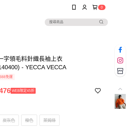
0
一字領毛料針織長袖上衣
140400) - YECCA VECCA
388免運
476
WEB限定45折
炭灰色
橙色
萊姆綠