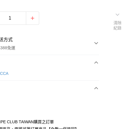
清除
紀錄
送方式
388免運
次付款
ECCA
期付款
0 利率 每期
NT$1,093
21家銀行
庫商業銀行
第一商業銀行
付款
業銀行
彰化商業銀行
業儲蓄銀行
台北富邦商業銀行
華商業銀行
兆豐國際商業銀行
IPE CLUB TAIWAN購買之訂單
小企業銀行
台中商業銀行