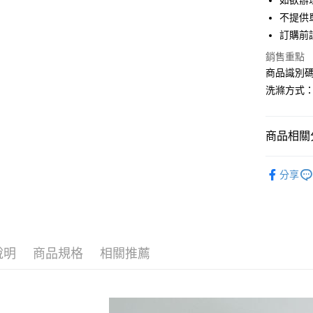
如欲辦
匯豐（
街口支付
不提供單
聯邦商
訂購前
元大商
悠遊付
玉山商
銷售重點
台新國
Google Pa
商品識別碼：
台灣樂
洗滌方式
大哥付你
相關說明
【大哥付
AFTEE先
商品相關分
1.本服務
2.付款方
相關說明
YECCA V
流程，驗
【關於「A
分享
ATM付款
完成交易
AFTEE
TOPS / 
3.實際核
便利好安
4.訂單成
１．簡單
YECCA V
消。如遇
２．便利
運送方式
無法說明
３．安心
PRICE D
【繳款方
全家取貨
1.分期款
說明
商品規格
相關推薦
【「AFT
SALE ITE
醒簡訊。
每筆NT$6
１．於結帳
2.透過簡
SALE ITE
付」結帳
帳／街口支
全家純取
２．訂單
３．收到繳
每筆NT$6