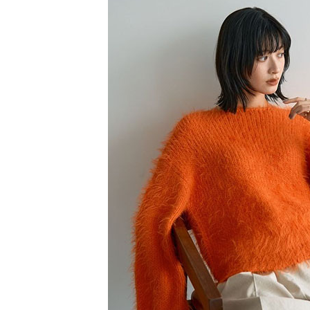
【注意事
／ATM／
1.本服務
※ 請注意
萊爾富取
用戶於交
絡購買商品
款買賣價
先享後付
每筆NT$6
2.基於同
※ 交易是
資料（包
是否繳費成
萊爾富純
用，由本
付客戶支
每筆NT$6
3.完整用
【注意事
7-11取貨
１．透過由
交易，需
每筆NT$6
求債權轉
２．關於
7-11純取
https://aft
每筆NT$6
３．未成
「AFTE
宅配
任。
４．使用「
每筆NT$9
即時審查
結果請求
５．嚴禁
形，恩沛
動。