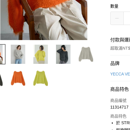
數量
付款與運
超取滿NT$
付款方式
品牌
信用卡一
YECCA V
信用卡分
商品特色
3 期 
商品編號
合作金
超商取貨
11314717
華南商
LINE Pay
上海商
商品特色
國泰世
於 STR
Apple Pay
臺灣中