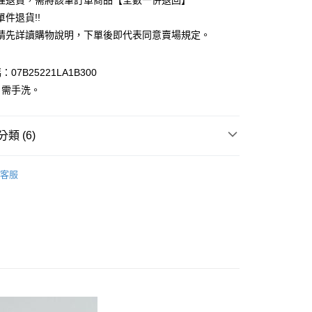
理退貨，需將該筆訂單商品【全數一併退回】
台灣）商業銀行
華泰商業銀行
件退貨!!
業銀行
遠東國際商業銀行
請先詳讀購物說明，下單後即代表同意賣場規定。
業銀行
永豐商業銀行
業銀行
星展（台灣）商業銀行
際商業銀行
中國信託商業銀行
y
07B25221LA1B300
天信用卡公司
：需手洗。
分期
你分期使用說明】
享後付
類 (6)
由台灣大哥大提供，台灣大哥大用戶可立即使用無須另外申請。
式選擇「大哥付你分期」，訂單成立後會自動跳轉到大哥付的交易
ECCA
證手機門號後，選擇欲分期的期數、繳款截止日，確認付款後即
TOP / 上衣
FTEE先享後付」】
客服
。
先享後付是「在收到商品之後才付款」的支付方式。 讓您購物簡單
上衣
准額度、可分期數及費用金額請依後續交易確認頁面所載為準。
心！
立30分鐘內，如未前往確認交易或遇審核未通過，訂單將自動取
：不需註冊會員、不需綁卡、不需儲值。
ECCA
ALL ITEMS
「轉專審核」未通過狀況，表示未達大哥付你分期系統評分，恕
：只要手機號碼，簡訊認證，即可結帳。
評估內容。
：先確認商品／服務後，再付款。
OWN
YECCA VECCA
式說明】
付款
項不併入電信帳單，「大哥付你分期」於每月結算日後寄送繳費提
EE先享後付」結帳流程】
MS
單筆滿$888現抵$88
0，滿NT$388(含以上)免運費
方式選擇「AFTEE先享後付」後，將跳轉至「AFTEE先享後
訊連結打開帳單後，可選擇「超商條碼／台灣大直營門市／銀行轉
MS
WEB限定 ➯ 45折
頁面，進行簡訊認證並確認金額後，即可完成結帳。
付／iPASS MONEY」等通路繳費。
貨
成立數日內，您將收到繳費通知簡訊。
費通知簡訊後14天內，點擊此簡訊中的連結，可透過四大超商
0，滿NT$388(含以上)免運費