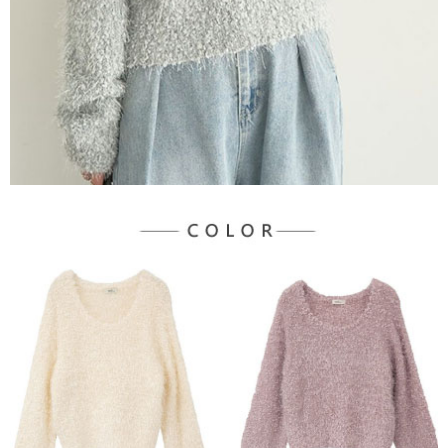
３．未成年的使用者請事先徵得法定代理人或監護人之同意方可使用
宅配
「AFTEE先享後付」，若未經同意申辦者引起之損失，本公司不負相關責
任。
每筆NT$90，滿NT$1,500(含以上)免運費
４．使用「AFTEE先享後付」時，將依據個別帳號之用戶狀況，依本公司即
時審查核予不同之上限額度；若仍有額度不足之情形，本公司將視審查結果
請求用戶進行身份認證。
５．嚴禁一人註冊多個帳號或使用他人資訊註冊。若發現惡意使用之情形，
恩沛科技股份有限公司將有權停止該用戶之使用額度並採取法律行動。