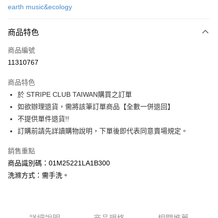
earth music&ecology
信用卡分期付款
3 期 0 利率 每期
NT$630
21家銀行
商品特色
合作金庫商業銀行
第一商業銀行
超商取貨付款
商品編號
華南商業銀行
彰化商業銀行
11310767
LINE Pay
上海商業儲蓄銀行
台北富邦商業銀行
國泰世華商業銀行
兆豐國際商業銀行
商品特色
Apple Pay
臺灣中小企業銀行
台中商業銀行
於 STRIPE CLUB TAIWAN購買之訂單
匯豐（台灣）商業銀行
華泰商業銀行
街口支付
如欲辦理退貨，需將該筆訂單商品【全數一併退回】
聯邦商業銀行
遠東國際商業銀行
元大商業銀行
永豐商業銀行
不提供單件退貨!!
悠遊付
玉山商業銀行
星展（台灣）商業銀行
訂購前請先詳讀購物說明，下單後即代表同意賣場規定。
台新國際商業銀行
中國信託商業銀行
Google Pay
台灣樂天信用卡公司
銷售重點
大哥付你分期
商品識別碼：01M25221LA1B300
相關說明
洗滌方式：需手洗。
【大哥付你分期使用說明】
AFTEE先享後付
1.本服務由台灣大哥大提供，台灣大哥大用戶可立即使用無須另外申請。
2.付款方式選擇「大哥付你分期」，訂單成立後會自動跳轉到大哥付的交易
相關說明
流程，驗證手機門號後，選擇欲分期的期數、繳款截止日，確認付款後即完
【關於「AFTEE先享後付」】
成交易。
ATM付款