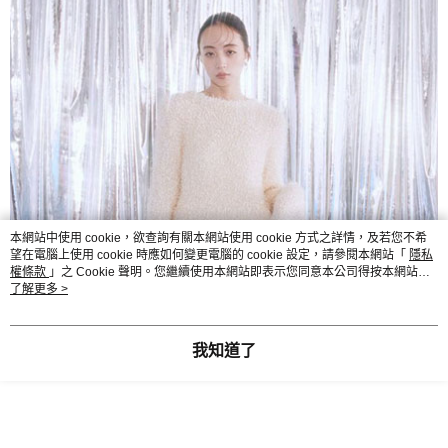
本網站中使用 cookie，欲查詢有關本網站使用 cookie 方式之詳情，及若您不希
望在電腦上使用 cookie 時應如何變更電腦的 cookie 設定，請參閱本網站「
隱私
權條款
」之 Cookie 聲明。您繼續使用本網站即表示您同意本公司得按本網站使
用條款之 Cookie 聲明使用 cookie。
了解更多 >
我知道了