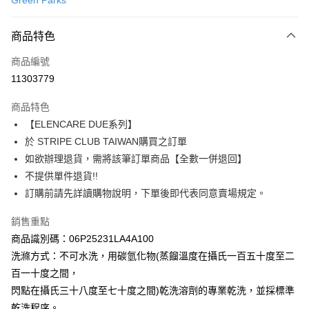
Green Parks
信用卡分期付款
3 期 0 利率 每期
NT$830
21家銀行
商品特色
合作金庫商業銀行
第一商業銀行
超商取貨付款
商品編號
華南商業銀行
彰化商業銀行
11303779
LINE Pay
上海商業儲蓄銀行
台北富邦商業銀行
國泰世華商業銀行
兆豐國際商業銀行
商品特色
Apple Pay
臺灣中小企業銀行
台中商業銀行
【ELENCARE DUE系列】
匯豐（台灣）商業銀行
華泰商業銀行
街口支付
於 STRIPE CLUB TAIWAN購買之訂單
聯邦商業銀行
遠東國際商業銀行
元大商業銀行
永豐商業銀行
如欲辦理退貨，需將該筆訂單商品【全數一併退回】
悠遊付
玉山商業銀行
星展（台灣）商業銀行
不提供單件退貨!!
台新國際商業銀行
中國信託商業銀行
Google Pay
訂購前請先詳讀購物說明，下單後即代表同意賣場規定。
台灣樂天信用卡公司
大哥付你分期
銷售重點
相關說明
商品識別碼：06P25231LA4A100
【大哥付你分期使用說明】
AFTEE先享後付
洗滌方式：不可水洗，用碳氫化物(蒸餾溫度在攝氏一百五十度至二
1.本服務由台灣大哥大提供，台灣大哥大用戶可立即使用無須另外申請。
2.付款方式選擇「大哥付你分期」，訂單成立後會自動跳轉到大哥付的交易
相關說明
百一十度之間，
流程，驗證手機門號後，選擇欲分期的期數、繳款截止日，確認付款後即完
【關於「AFTEE先享後付」】
閃點在攝氏三十八度至七十度之間)乾洗溶劑的專業乾洗，並採標準
成交易。
ATM付款
AFTEE先享後付是「在收到商品之後才付款」的支付方式。 讓您購物簡單
乾洗程序。
3.實際核准額度、可分期數及費用金額請依後續交易確認頁面所載為準。