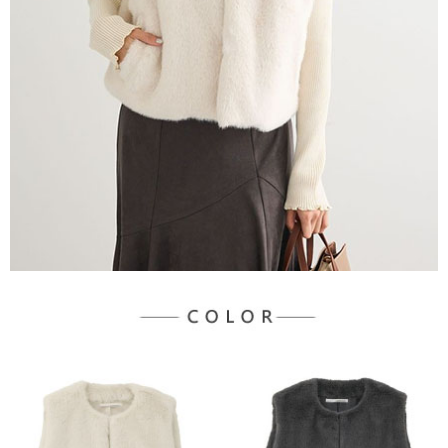
宅配
「AFTEE先享後付」，若未經同意申辦者引起之損失，本公司不負相關責
任。
每筆NT$90，滿NT$888(含以上)免運費
４．使用「AFTEE先享後付」時，將依據個別帳號之用戶狀況，依本公司即
時審查核予不同之上限額度；若仍有額度不足之情形，本公司將視審查結果
請求用戶進行身份認證。
５．嚴禁一人註冊多個帳號或使用他人資訊註冊。若發現惡意使用之情形，
恩沛科技股份有限公司將有權停止該用戶之使用額度並採取法律行動。