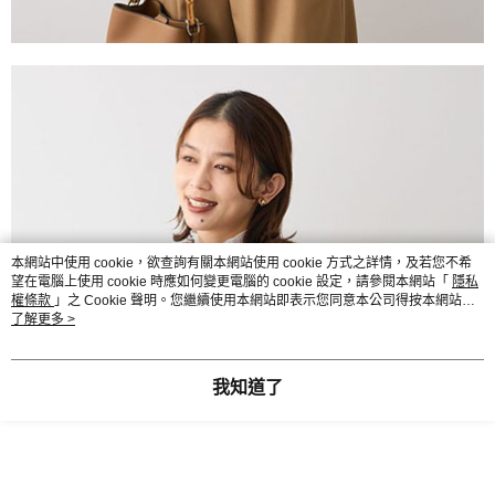
本網站中使用 cookie，欲查詢有關本網站使用 cookie 方式之詳情，及若您不希
望在電腦上使用 cookie 時應如何變更電腦的 cookie 設定，請參閱本網站「
隱私
權條款
」之 Cookie 聲明。您繼續使用本網站即表示您同意本公司得按本網站使
用條款之 Cookie 聲明使用 cookie。
了解更多 >
我知道了