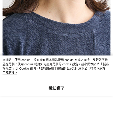
本網站中使用 cookie，欲查詢有關本網站使用 cookie 方式之詳情，及若您不希
望在電腦上使用 cookie 時應如何變更電腦的 cookie 設定，請參閱本網站「
隱私
權條款
」之 Cookie 聲明。您繼續使用本網站即表示您同意本公司得按本網站使
用條款之 Cookie 聲明使用 cookie。
了解更多 >
我知道了