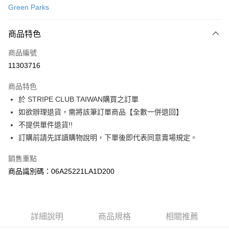
Green Parks
信用卡分期付款
3 期 0 利率 每期
NT$503
21家銀行
商品特色
合作金庫商業銀行
第一商業銀行
超商取貨付款
商品編號
華南商業銀行
彰化商業銀行
11303716
LINE Pay
上海商業儲蓄銀行
台北富邦商業銀行
國泰世華商業銀行
兆豐國際商業銀行
商品特色
Apple Pay
臺灣中小企業銀行
台中商業銀行
於 STRIPE CLUB TAIWAN購買之訂單
匯豐（台灣）商業銀行
華泰商業銀行
街口支付
如欲辦理退貨，需將該筆訂單商品【全數一併退回】
聯邦商業銀行
遠東國際商業銀行
元大商業銀行
永豐商業銀行
不提供單件退貨!!
悠遊付
玉山商業銀行
星展（台灣）商業銀行
訂購前請先詳讀購物說明，下單後即代表同意賣場規定。
台新國際商業銀行
中國信託商業銀行
Google Pay
台灣樂天信用卡公司
銷售重點
大哥付你分期
商品識別碼：06A25221LA1D200
相關說明
【大哥付你分期使用說明】
AFTEE先享後付
1.本服務由台灣大哥大提供，台灣大哥大用戶可立即使用無須另外申請。
2.付款方式選擇「大哥付你分期」，訂單成立後會自動跳轉到大哥付的交易
相關說明
詳細說明
商品規格
相關推薦
流程，驗證手機門號後，選擇欲分期的期數、繳款截止日，確認付款後即完
【關於「AFTEE先享後付」】
成交易。
ATM付款