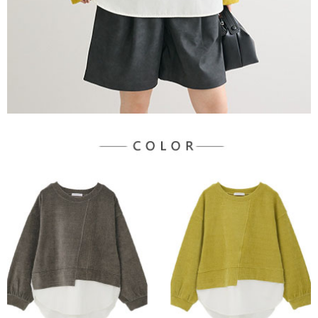
３．未成年的使用者請事先徵得法定代理人或監護人之同意方可使用
宅配
「AFTEE先享後付」，若未經同意申辦者引起之損失，本公司不負相關責
任。
每筆NT$90，滿NT$1,500(含以上)免運費
４．使用「AFTEE先享後付」時，將依據個別帳號之用戶狀況，依本公司即
時審查核予不同之上限額度；若仍有額度不足之情形，本公司將視審查結果
請求用戶進行身份認證。
５．嚴禁一人註冊多個帳號或使用他人資訊註冊。若發現惡意使用之情形，
恩沛科技股份有限公司將有權停止該用戶之使用額度並採取法律行動。