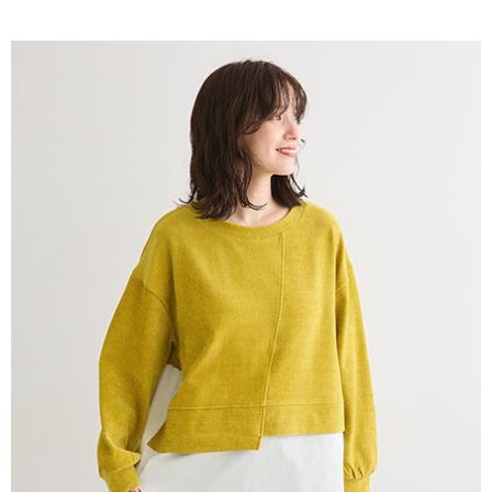
AFTEE先享後付是「在收到商品之後才付款」的支付方式。 讓您購物簡單
3.實際核准額度、可分期數及費用金額請依後續交易確認頁面所載為準。
便利好安心！
4.訂單成立30分鐘內，如未前往確認交易或遇審核未通過，訂單將自動取
１．簡單：不需註冊會員、不需綁卡、不需儲值。
運送方式
消。如遇「轉專審核」未通過狀況，表示未達大哥付你分期系統評分，恕無
２．便利：只要手機號碼，簡訊認證，即可結帳。
法說明評估內容。
３．安心：先確認商品／服務後，再付款。
全家取貨付款
【繳款方式說明】
1.分期款項不併入電信帳單，「大哥付你分期」於每月結算日後寄送繳費提
每筆NT$60，滿NT$1,500(含以上)免運費
【「AFTEE先享後付」結帳流程】
醒簡訊。
１．於結帳方式選擇「AFTEE先享後付」後，將跳轉至「AFTEE先享後付」
2.透過簡訊連結打開帳單後，可選擇「超商條碼／台灣大直營門市／銀行轉
全家純取貨
結帳頁面，進行簡訊認證並確認金額後，即可完成結帳。
帳／街口支付／iPASS MONEY」等通路繳費。
２．訂單成立數日內，您將收到繳費通知簡訊。
每筆NT$60，滿NT$1,500(含以上)免運費
３．收到繳費通知簡訊後14天內，點擊此簡訊中的連結，可透過四大超商／
【注意事項】
ATM／網路銀行／等多元方式進行付款，方視為交易完成。
萊爾富取貨付款
1.本服務係由「台灣大哥大股份有限公司」（以下簡稱本公司）所提供，讓
※ 請注意：結帳手續完成當下不需立刻繳費，但若您需要取消訂單，請聯絡
用戶於交易時，得透過本服務購買商品或服務，並由商店將買賣／分期付款
每筆NT$60，滿NT$1,500(含以上)免運費
購買商品的店家。未經商家同意取消之訂單仍視為有效，需透過AFTEE先享
買賣價金債權讓與本公司後，依約使用本公司帳單繳交帳款。
後付繳納相關費用。
2.基於同意付款使用「大哥付你分期」之契約關係目的，商店將以您的個人
萊爾富純取貨
※ 交易是否成功請以「AFTEE先享後付 」之結帳頁面顯示為準，若有關於
資料（包含姓名、電話或地址）提供予台灣大哥大進項蒐集、處理及利用，
是否繳費成功／繳費後需取消欲退款等相關疑問，請聯繫「AFTEE先享後付
每筆NT$60，滿NT$1,500(含以上)免運費
由本公司與您本人進行分期帳單所需資料之確認、核對及更正。
客戶支援中心」
https://netprotections.freshdesk.com/support/home
3.完整用戶服務條款，請詳閱以下連結：
https://oppay.tw/userRule
7-11取貨付款
【注意事項】
１．透過由恩沛科技股份有限公司提供之「AFTEE先享後付」服務完成之交
每筆NT$60，滿NT$1,500(含以上)免運費
易，需依本服務之必要範圍內提供個人資料，並將交易相關給付款項請求債
權轉讓予恩沛科技股份有限公司。
7-11純取貨
２．關於個人資料處理事宜，請瀏覽以下網址：
每筆NT$60，滿NT$1,500(含以上)免運費
https://aftee.tw/terms/#terms3