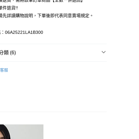
理退貨，需將該筆訂單商品【全數一併退回】
台灣）商業銀行
華泰商業銀行
件退貨!!
業銀行
遠東國際商業銀行
請先詳讀購物說明，下單後即代表同意賣場規定。
業銀行
永豐商業銀行
業銀行
星展（台灣）商業銀行
際商業銀行
中國信託商業銀行
y
06A25221LA1B300
天信用卡公司
分期
類 (6)
你分期使用說明】
享後付
由台灣大哥大提供，台灣大哥大用戶可立即使用無須另外申請。
ks
TOP / 上衣
式選擇「大哥付你分期」，訂單成立後會自動跳轉到大哥付的交易
客服
證手機門號後，選擇欲分期的期數、繳款截止日，確認付款後即
FTEE先享後付」】
上衣
。
先享後付是「在收到商品之後才付款」的支付方式。 讓您購物簡單
准額度、可分期數及費用金額請依後續交易確認頁面所載為準。
心！
ks
ALL ITEMS
立30分鐘內，如未前往確認交易或遇審核未通過，訂單將自動取
：不需註冊會員、不需綁卡、不需儲值。
「轉專審核」未通過狀況，表示未達大哥付你分期系統評分，恕
OWN
Green Parks
：只要手機號碼，簡訊認證，即可結帳。
評估內容。
：先確認商品／服務後，再付款。
MS
單筆滿$888現抵$88
式說明】
付款
項不併入電信帳單，「大哥付你分期」於每月結算日後寄送繳費提
EE先享後付」結帳流程】
MS
WEB限定 ➯ 45折
0，滿NT$388(含以上)免運費
方式選擇「AFTEE先享後付」後，將跳轉至「AFTEE先享後
訊連結打開帳單後，可選擇「超商條碼／台灣大直營門市／銀行轉
頁面，進行簡訊認證並確認金額後，即可完成結帳。
付／iPASS MONEY」等通路繳費。
貨
成立數日內，您將收到繳費通知簡訊。
費通知簡訊後14天內，點擊此簡訊中的連結，可透過四大超商
0，滿NT$388(含以上)免運費