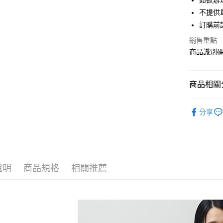
如欲辦
匯豐（
街口支付
不提供單
聯邦商
訂購前
元大商
悠遊付
玉山商
銷售重點
台新國
Google Pa
商品識別碼：
台灣樂
大哥付你
相關說明
商品相關分
【大哥付
AFTEE先
1.本服務
Green Par
2.付款方
相關說明
分享
流程，驗
【關於「A
TOPS / 
ATM付款
完成交易
AFTEE
3.實際核
便利好安
Green Par
4.訂單成
１．簡單
消。如遇
PRICE D
２．便利
運送方式
無法說明
３．安心
說明
商品規格
相關推薦
SALE ITE
【繳款方
全家取貨
1.分期款
【「AFT
SALE ITE
醒簡訊。
每筆NT$6
１．於結帳
2.透過簡
付」結帳
帳／街口支
全家純取
２．訂單
３．收到繳
每筆NT$6