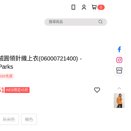
0
圓領針織上衣(06000721400) -
Parks
388免運
51
WEB限定45折
灰米色
橙色