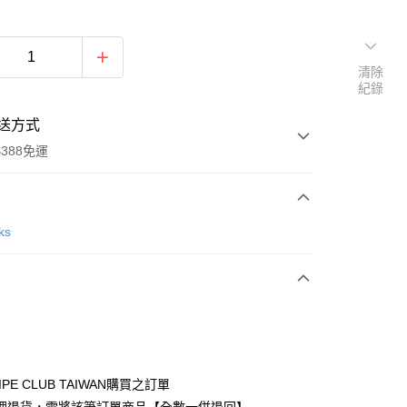
清除
紀錄
送方式
388免運
次付款
ks
期付款
0 利率 每期
NT$630
21家銀行
庫商業銀行
第一商業銀行
付款
業銀行
彰化商業銀行
業儲蓄銀行
台北富邦商業銀行
華商業銀行
兆豐國際商業銀行
IPE CLUB TAIWAN購買之訂單
小企業銀行
台中商業銀行