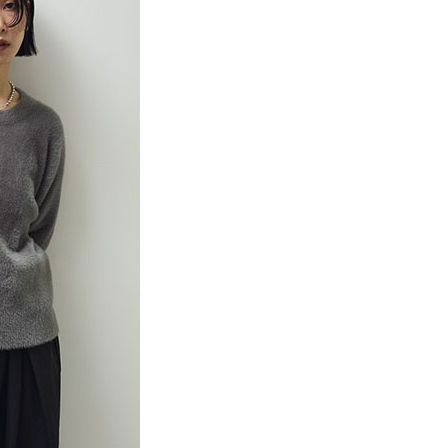
項】
網路銀行／等多元方式進行付款，方視為交易完成。
係由「台灣大哥大股份有限公司」（以下簡稱本公司）所提供，讓
：結帳手續完成當下不需立刻繳費，但若您需要取消訂單，請聯
貨付款
易時，得透過本服務購買商品或服務，並由商店將買賣／分期付
的店家。未經商家同意取消之訂單仍視為有效，需透過AFTEE
金債權讓與本公司後，依約使用本公司帳單繳交帳款。
繳納相關費用。
0，滿NT$888(含以上)免運費
意付款使用「大哥付你分期」之契約關係目的，商店將以您的個人
否成功請以「AFTEE先享後付 」之結帳頁面顯示為準，若有關於
含姓名、電話或地址）提供予台灣大哥大進項蒐集、處理及利
功／繳費後需取消欲退款等相關疑問，請聯繫「AFTEE先享後
取貨
公司與您本人進行分期帳單所需資料之確認、核對及更正。
援中心」
https://netprotections.freshdesk.com/support/home
0，滿NT$888(含以上)免運費
戶服務條款，請詳閱以下連結：
https://oppay.tw/userRule
項】
付款
恩沛科技股份有限公司提供之「AFTEE先享後付」服務完成之
依本服務之必要範圍內提供個人資料，並將交易相關給付款項請
0，滿NT$888(含以上)免運費
讓予恩沛科技股份有限公司。
個人資料處理事宜，請瀏覽以下網址：
貨
ee.tw/terms/#terms3
0，滿NT$888(含以上)免運費
年的使用者請事先徵得法定代理人或監護人之同意方可使用
E先享後付」，若未經同意申辦者引起之損失，本公司不負相關責
AFTEE先享後付」時，將依據個別帳號之用戶狀況，依本公司
0，滿NT$888(含以上)免運費
核予不同之上限額度；若仍有額度不足之情形，本公司將視審查
用戶進行身份認證。
一人註冊多個帳號或使用他人資訊註冊。若發現惡意使用之情
科技股份有限公司將有權停止該用戶之使用額度並採取法律行