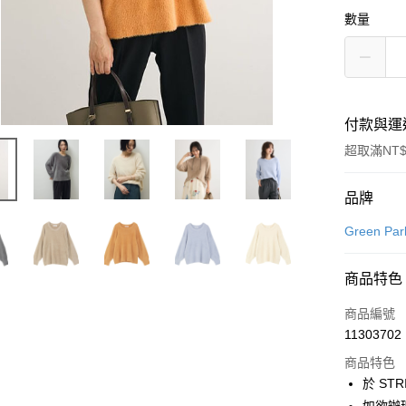
數量
付款與運
超取滿NT$
付款方式
品牌
信用卡一
Green Par
信用卡分
商品特色
3 期 
商品編號
合作金
超商取貨
11303702
華南商
LINE Pay
上海商
商品特色
國泰世
於 STR
Apple Pay
臺灣中