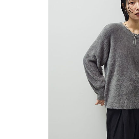
【注意事
／ATM／
1.本服務
※ 請注意
萊爾富取
用戶於交
絡購買商品
款買賣價
先享後付
每筆NT$6
2.基於同
※ 交易是
資料（包
是否繳費成
萊爾富純
用，由本
付客戶支
每筆NT$6
3.完整用
【注意事
7-11取貨
１．透過由
交易，需
每筆NT$6
求債權轉
２．關於
7-11純取
https://aft
每筆NT$6
３．未成
「AFTE
宅配
任。
４．使用「
每筆NT$9
即時審查
結果請求
５．嚴禁
形，恩沛
動。