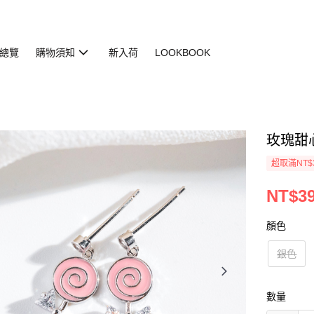
總覽
購物須知
新入荷
LOOKBOOK
玫瑰甜心耳
超取滿NT$
NT$3
顏色
銀色
數量