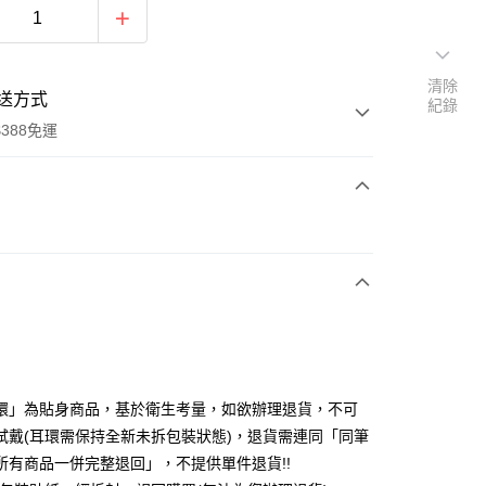
清除
送方式
紀錄
388免運
次付款
期付款
0 利率 每期
NT$130
21家銀行
庫商業銀行
第一商業銀行
付款
業銀行
彰化商業銀行
業儲蓄銀行
台北富邦商業銀行
華商業銀行
兆豐國際商業銀行
環」為貼身商品，基於衛生考量，如欲辦理退貨，不可
小企業銀行
台中商業銀行
試戴(耳環需保持全新未拆包裝狀態)，退貨需連同「同筆
台灣）商業銀行
華泰商業銀行
所有商品一併完整退回」，不提供單件退貨!!
業銀行
遠東國際商業銀行