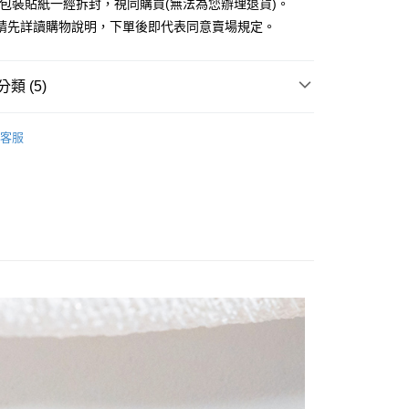
外包裝貼紙一經拆封，視同購買(無法為您辦理退貨)。
業銀行
永豐商業銀行
請先詳讀購物說明，下單後即代表同意賣場規定。
業銀行
星展（台灣）商業銀行
際商業銀行
中國信託商業銀行
y
天信用卡公司
分期
類 (5)
你分期使用說明】
EARRINGS / 耳環
享後付
客服
由台灣大哥大提供，台灣大哥大用戶可立即使用無須另外申請。
RY / 飾品
式選擇「大哥付你分期」，訂單成立後會自動跳轉到大哥付的交易
證手機門號後，選擇欲分期的期數、繳款截止日，確認付款後即
FTEE先享後付」】
ALL ITEMS
。
先享後付是「在收到商品之後才付款」的支付方式。 讓您購物簡單
准額度、可分期數及費用金額請依後續交易確認頁面所載為準。
心！
NEW ARRIVALS│新入荷
立30分鐘內，如未前往確認交易或遇審核未通過，訂單將自動取
：不需註冊會員、不需綁卡、不需儲值。
「轉專審核」未通過狀況，表示未達大哥付你分期系統評分，恕
：只要手機號碼，簡訊認證，即可結帳。
MS
JUJURY飾品 ➯ 2件8折
評估內容。
：先確認商品／服務後，再付款。
式說明】
付款
項不併入電信帳單，「大哥付你分期」於每月結算日後寄送繳費提
EE先享後付」結帳流程】
0，滿NT$388(含以上)免運費
方式選擇「AFTEE先享後付」後，將跳轉至「AFTEE先享後
訊連結打開帳單後，可選擇「超商條碼／台灣大直營門市／銀行轉
頁面，進行簡訊認證並確認金額後，即可完成結帳。
付／iPASS MONEY」等通路繳費。
貨
成立數日內，您將收到繳費通知簡訊。
費通知簡訊後14天內，點擊此簡訊中的連結，可透過四大超商
0，滿NT$388(含以上)免運費
項】
網路銀行／等多元方式進行付款，方視為交易完成。
係由「台灣大哥大股份有限公司」（以下簡稱本公司）所提供，讓
：結帳手續完成當下不需立刻繳費，但若您需要取消訂單，請聯
貨付款
易時，得透過本服務購買商品或服務，並由商店將買賣／分期付
的店家。未經商家同意取消之訂單仍視為有效，需透過AFTEE