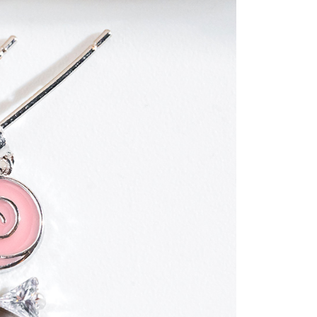
金債權讓與本公司後，依約使用本公司帳單繳交帳款。
繳納相關費用。
0，滿NT$888(含以上)免運費
意付款使用「大哥付你分期」之契約關係目的，商店將以您的個人
否成功請以「AFTEE先享後付 」之結帳頁面顯示為準，若有關於
含姓名、電話或地址）提供予台灣大哥大進項蒐集、處理及利
功／繳費後需取消欲退款等相關疑問，請聯繫「AFTEE先享後
取貨
公司與您本人進行分期帳單所需資料之確認、核對及更正。
援中心」
https://netprotections.freshdesk.com/support/home
0，滿NT$888(含以上)免運費
戶服務條款，請詳閱以下連結：
https://oppay.tw/userRule
項】
付款
恩沛科技股份有限公司提供之「AFTEE先享後付」服務完成之
依本服務之必要範圍內提供個人資料，並將交易相關給付款項請
0，滿NT$888(含以上)免運費
讓予恩沛科技股份有限公司。
個人資料處理事宜，請瀏覽以下網址：
貨
ee.tw/terms/#terms3
0，滿NT$888(含以上)免運費
年的使用者請事先徵得法定代理人或監護人之同意方可使用
E先享後付」，若未經同意申辦者引起之損失，本公司不負相關責
AFTEE先享後付」時，將依據個別帳號之用戶狀況，依本公司
0，滿NT$888(含以上)免運費
核予不同之上限額度；若仍有額度不足之情形，本公司將視審查
用戶進行身份認證。
一人註冊多個帳號或使用他人資訊註冊。若發現惡意使用之情
科技股份有限公司將有權停止該用戶之使用額度並採取法律行