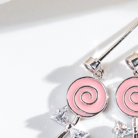
款買賣價
先享後付
每筆NT$6
2.基於同
※ 交易是
資料（包
是否繳費成
萊爾富純
用，由本
付客戶支
每筆NT$6
3.完整用
【注意事
7-11取貨
１．透過由
交易，需
每筆NT$6
求債權轉
２．關於
7-11純取
https://aft
每筆NT$6
３．未成
「AFTE
宅配
任。
４．使用「
每筆NT$9
即時審查
結果請求
５．嚴禁
形，恩沛
動。