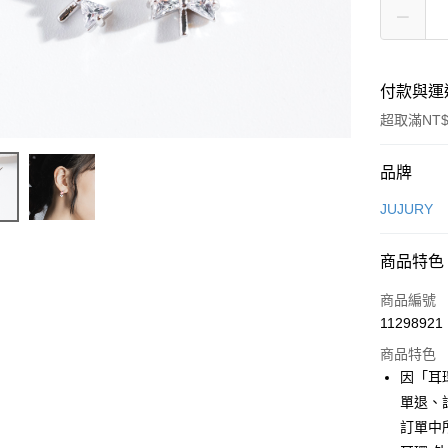
付款與運
超取滿NT$
付款方式
品牌
信用卡一
JUJURY
信用卡分
商品特色
3 期 
商品編號
合作金
超商取貨
11298921
華南商
LINE Pay
上海商
商品特色
國泰世
因「耳
Apple Pay
臺灣中
單退、
匯豐（
街口支付
訂單中
聯邦商