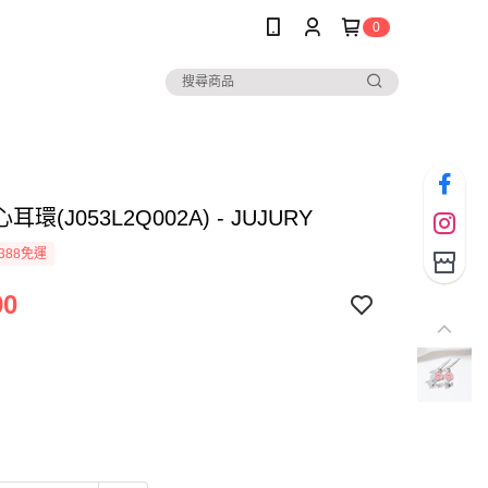
0
環(J053L2Q002A) - JUJURY
388免運
90