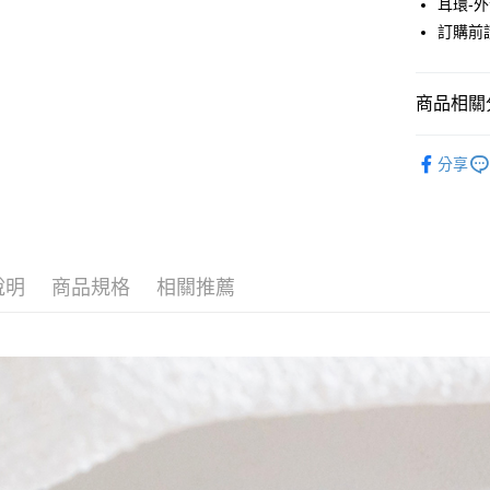
耳環-
元大商
悠遊付
訂購前
玉山商
台新國
Google Pa
台灣樂
大哥付你
商品相關分
相關說明
JUJURY
【大哥付
AFTEE先
分享
1.本服務
ACCESSO
2.付款方
相關說明
流程，驗
【關於「A
JUJURY
ATM付款
完成交易
AFTEE
3.實際核
便利好安
JUJURY
4.訂單成
１．簡單
消。如遇
說明
商品規格
相關推薦
２．便利
SALE ITE
運送方式
無法說明
３．安心
【繳款方
全家取貨
1.分期款
【「AFT
醒簡訊。
每筆NT$6
１．於結帳
2.透過簡
付」結帳
帳／街口支
全家純取
２．訂單
３．收到繳
每筆NT$6
【注意事
／ATM／
1.本服務
※ 請注意
萊爾富取
用戶於交
絡購買商品