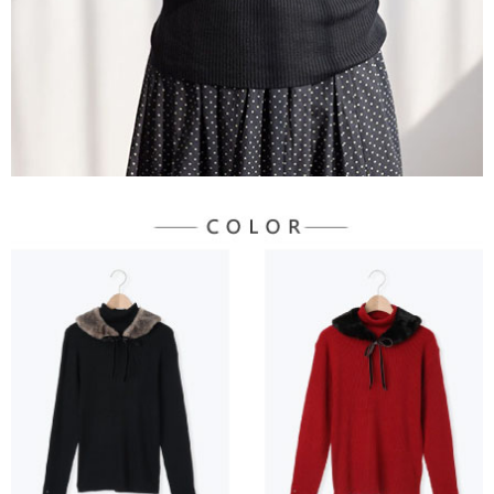
３．未成年的使用者請事先徵得法定代理人或監護人之同意方可使用
宅配
「AFTEE先享後付」，若未經同意申辦者引起之損失，本公司不負相關責
任。
每筆NT$90，滿NT$1,500(含以上)免運費
４．使用「AFTEE先享後付」時，將依據個別帳號之用戶狀況，依本公司即
時審查核予不同之上限額度；若仍有額度不足之情形，本公司將視審查結果
請求用戶進行身份認證。
５．嚴禁一人註冊多個帳號或使用他人資訊註冊。若發現惡意使用之情形，
恩沛科技股份有限公司將有權停止該用戶之使用額度並採取法律行動。