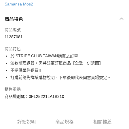
Samansa Mos2
信用卡分期付款
3 期 0 利率 每期
NT$756
21家銀行
商品特色
合作金庫商業銀行
第一商業銀行
超商取貨付款
商品編號
華南商業銀行
彰化商業銀行
11287081
LINE Pay
上海商業儲蓄銀行
台北富邦商業銀行
國泰世華商業銀行
兆豐國際商業銀行
商品特色
Apple Pay
臺灣中小企業銀行
台中商業銀行
於 STRIPE CLUB TAIWAN購買之訂單
匯豐（台灣）商業銀行
華泰商業銀行
街口支付
如欲辦理退貨，需將該筆訂單商品【全數一併退回】
聯邦商業銀行
遠東國際商業銀行
元大商業銀行
永豐商業銀行
不提供單件退貨!!
悠遊付
玉山商業銀行
星展（台灣）商業銀行
訂購前請先詳讀購物說明，下單後即代表同意賣場規定。
台新國際商業銀行
中國信託商業銀行
Google Pay
台灣樂天信用卡公司
銷售重點
大哥付你分期
商品識別碼：0FL25221LA1B310
相關說明
【大哥付你分期使用說明】
AFTEE先享後付
1.本服務由台灣大哥大提供，台灣大哥大用戶可立即使用無須另外申請。
2.付款方式選擇「大哥付你分期」，訂單成立後會自動跳轉到大哥付的交易
相關說明
詳細說明
商品規格
相關推薦
流程，驗證手機門號後，選擇欲分期的期數、繳款截止日，確認付款後即完
【關於「AFTEE先享後付」】
成交易。
ATM付款