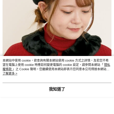
本網站中使用 cookie，欲查詢有關本網站使用 cookie 方式之詳情，及若您不希
望在電腦上使用 cookie 時應如何變更電腦的 cookie 設定，請參閱本網站「
隱私
權條款
」之 Cookie 聲明。您繼續使用本網站即表示您同意本公司得按本網站使
用條款之 Cookie 聲明使用 cookie。
了解更多 >
我知道了