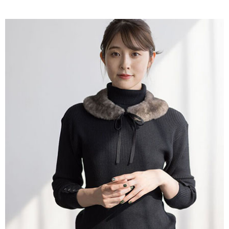
AFTEE先享後付是「在收到商品之後才付款」的支付方式。 讓您購物簡單
3.實際核准額度、可分期數及費用金額請依後續交易確認頁面所載為準。
便利好安心！
4.訂單成立30分鐘內，如未前往確認交易或遇審核未通過，訂單將自動取
１．簡單：不需註冊會員、不需綁卡、不需儲值。
運送方式
消。如遇「轉專審核」未通過狀況，表示未達大哥付你分期系統評分，恕無
２．便利：只要手機號碼，簡訊認證，即可結帳。
法說明評估內容。
３．安心：先確認商品／服務後，再付款。
全家取貨付款
【繳款方式說明】
1.分期款項不併入電信帳單，「大哥付你分期」於每月結算日後寄送繳費提
每筆NT$60，滿NT$1,500(含以上)免運費
【「AFTEE先享後付」結帳流程】
醒簡訊。
１．於結帳方式選擇「AFTEE先享後付」後，將跳轉至「AFTEE先享後付」
2.透過簡訊連結打開帳單後，可選擇「超商條碼／台灣大直營門市／銀行轉
全家純取貨
結帳頁面，進行簡訊認證並確認金額後，即可完成結帳。
帳／街口支付／iPASS MONEY」等通路繳費。
２．訂單成立數日內，您將收到繳費通知簡訊。
每筆NT$60，滿NT$1,500(含以上)免運費
３．收到繳費通知簡訊後14天內，點擊此簡訊中的連結，可透過四大超商／
【注意事項】
ATM／網路銀行／等多元方式進行付款，方視為交易完成。
萊爾富取貨付款
1.本服務係由「台灣大哥大股份有限公司」（以下簡稱本公司）所提供，讓
※ 請注意：結帳手續完成當下不需立刻繳費，但若您需要取消訂單，請聯絡
用戶於交易時，得透過本服務購買商品或服務，並由商店將買賣／分期付款
每筆NT$60，滿NT$1,500(含以上)免運費
購買商品的店家。未經商家同意取消之訂單仍視為有效，需透過AFTEE先享
買賣價金債權讓與本公司後，依約使用本公司帳單繳交帳款。
後付繳納相關費用。
2.基於同意付款使用「大哥付你分期」之契約關係目的，商店將以您的個人
萊爾富純取貨
※ 交易是否成功請以「AFTEE先享後付 」之結帳頁面顯示為準，若有關於
資料（包含姓名、電話或地址）提供予台灣大哥大進項蒐集、處理及利用，
是否繳費成功／繳費後需取消欲退款等相關疑問，請聯繫「AFTEE先享後付
每筆NT$60，滿NT$1,500(含以上)免運費
由本公司與您本人進行分期帳單所需資料之確認、核對及更正。
客戶支援中心」
https://netprotections.freshdesk.com/support/home
3.完整用戶服務條款，請詳閱以下連結：
https://oppay.tw/userRule
7-11取貨付款
【注意事項】
１．透過由恩沛科技股份有限公司提供之「AFTEE先享後付」服務完成之交
每筆NT$60，滿NT$1,500(含以上)免運費
易，需依本服務之必要範圍內提供個人資料，並將交易相關給付款項請求債
權轉讓予恩沛科技股份有限公司。
7-11純取貨
２．關於個人資料處理事宜，請瀏覽以下網址：
每筆NT$60，滿NT$1,500(含以上)免運費
https://aftee.tw/terms/#terms3