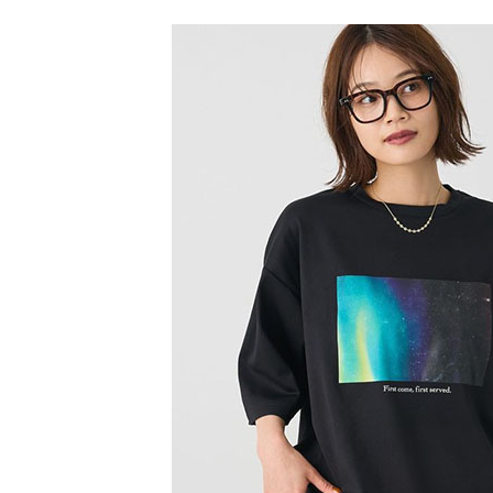
每筆NT$6
１．於結帳
2.透過簡
付」結帳
帳／街口支
全家純取
２．訂單
３．收到繳
每筆NT$6
【注意事
／ATM／
1.本服務
※ 請注意
萊爾富取
用戶於交
絡購買商品
款買賣價
先享後付
每筆NT$6
2.基於同
※ 交易是
資料（包
是否繳費成
萊爾富純
用，由本
付客戶支
每筆NT$6
3.完整用
【注意事
7-11取貨
１．透過由
交易，需
每筆NT$6
求債權轉
２．關於
7-11純取
https://aft
每筆NT$6
３．未成
「AFTE
宅配
任。
４．使用「
每筆NT$9
即時審查
結果請求
５．嚴禁