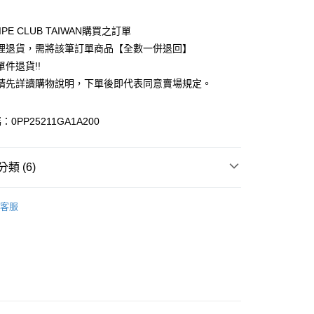
業儲蓄銀行
台北富邦商業銀行
華商業銀行
兆豐國際商業銀行
IPE CLUB TAIWAN購買之訂單
小企業銀行
台中商業銀行
理退貨，需將該筆訂單商品【全數一併退回】
台灣）商業銀行
華泰商業銀行
件退貨!!
業銀行
遠東國際商業銀行
請先詳讀購物說明，下單後即代表同意賣場規定。
業銀行
永豐商業銀行
業銀行
星展（台灣）商業銀行
際商業銀行
中國信託商業銀行
y
0PP25211GA1A200
天信用卡公司
分期
類 (6)
你分期使用說明】
享後付
由台灣大哥大提供，台灣大哥大用戶可立即使用無須另外申請。
TANDARD BOUTIQUE
TOP / 上衣
式選擇「大哥付你分期」，訂單成立後會自動跳轉到大哥付的交易
客服
證手機門號後，選擇欲分期的期數、繳款截止日，確認付款後即
FTEE先享後付」】
上衣
。
先享後付是「在收到商品之後才付款」的支付方式。 讓您購物簡單
准額度、可分期數及費用金額請依後續交易確認頁面所載為準。
心！
TANDARD BOUTIQUE
ALL ITEMS
立30分鐘內，如未前往確認交易或遇審核未通過，訂單將自動取
：不需註冊會員、不需綁卡、不需儲值。
「轉專審核」未通過狀況，表示未達大哥付你分期系統評分，恕
OWN
CRAFT STANDARD BOUTIQUE
：只要手機號碼，簡訊認證，即可結帳。
評估內容。
：先確認商品／服務後，再付款。
MS
單筆滿$888現抵$88
式說明】
付款
項不併入電信帳單，「大哥付你分期」於每月結算日後寄送繳費提
EE先享後付」結帳流程】
MS
WEB限定 ➯ 45折