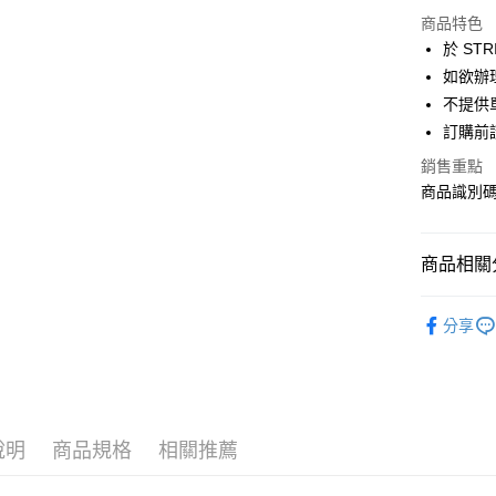
LINE Pay
上海商
商品特色
國泰世
於 STR
Apple Pay
臺灣中
如欲辦
匯豐（
街口支付
不提供單
聯邦商
訂購前
元大商
悠遊付
玉山商
銷售重點
台新國
Google Pa
商品識別碼：
台灣樂
大哥付你
相關說明
商品相關分
【大哥付
AFTEE先
1.本服務
CRAFT S
2.付款方
相關說明
分享
流程，驗
【關於「A
TOPS / 
ATM付款
完成交易
AFTEE
3.實際核
便利好安
CRAFT S
4.訂單成
１．簡單
消。如遇
PRICE D
２．便利
運送方式
無法說明
３．安心
說明
商品規格
相關推薦
SALE ITE
【繳款方
全家取貨
1.分期款
【「AFT
SALE ITE
醒簡訊。