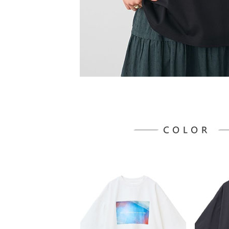
形，恩沛
動。