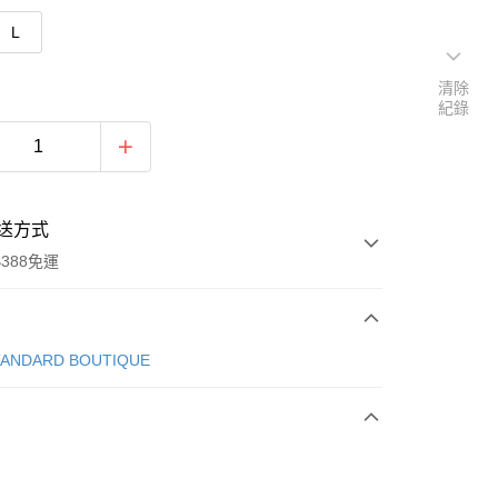
L
清除
紀錄
送方式
388免運
次付款
TANDARD BOUTIQUE
期付款
0 利率 每期
NT$580
21家銀行
庫商業銀行
第一商業銀行
付款
業銀行
彰化商業銀行