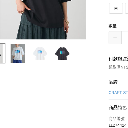
M
數量
付款與運
超取滿NT$
付款方式
品牌
信用卡一
CRAFT S
信用卡分
商品特色
3 期 
商品編號
合作金
超商取貨
11274424
華南商