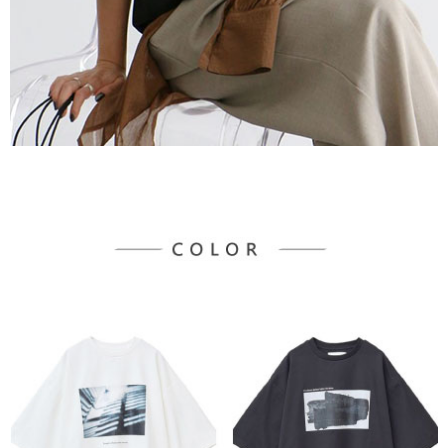
宅配
「AFTEE先享後付」，若未經同意申辦者引起之損失，本公司不負相關責
任。
每筆NT$90，滿NT$888(含以上)免運費
４．使用「AFTEE先享後付」時，將依據個別帳號之用戶狀況，依本公司即
時審查核予不同之上限額度；若仍有額度不足之情形，本公司將視審查結果
請求用戶進行身份認證。
５．嚴禁一人註冊多個帳號或使用他人資訊註冊。若發現惡意使用之情形，
恩沛科技股份有限公司將有權停止該用戶之使用額度並採取法律行動。