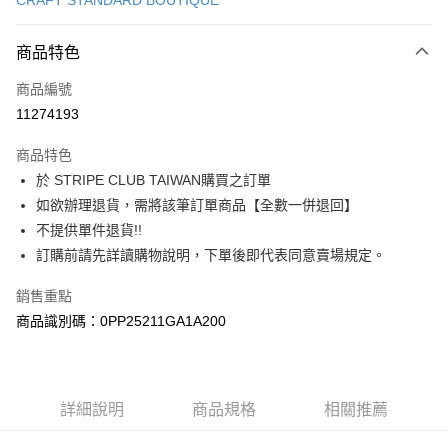
CRAFT STANDARD BOUTIQUE
信用卡分期付款
3 期 0 利率 每期
NT$580
21家銀行
商品特色
合作金庫商業銀行
第一商業銀行
超商取貨付款
商品編號
華南商業銀行
彰化商業銀行
11274193
LINE Pay
上海商業儲蓄銀行
台北富邦商業銀行
國泰世華商業銀行
兆豐國際商業銀行
商品特色
Apple Pay
臺灣中小企業銀行
台中商業銀行
於 STRIPE CLUB TAIWAN購買之訂單
匯豐（台灣）商業銀行
華泰商業銀行
街口支付
如欲辦理退貨，需將該筆訂單商品【全數一併退回】
聯邦商業銀行
遠東國際商業銀行
元大商業銀行
永豐商業銀行
不提供單件退貨!!
悠遊付
玉山商業銀行
星展（台灣）商業銀行
訂購前請先詳讀購物說明，下單後即代表同意賣場規定。
台新國際商業銀行
中國信託商業銀行
Google Pay
台灣樂天信用卡公司
銷售重點
大哥付你分期
商品識別碼：0PP25211GA1A200
相關說明
【大哥付你分期使用說明】
AFTEE先享後付
1.本服務由台灣大哥大提供，台灣大哥大用戶可立即使用無須另外申請。
2.付款方式選擇「大哥付你分期」，訂單成立後會自動跳轉到大哥付的交易
相關說明
詳細說明
商品規格
相關推薦
流程，驗證手機門號後，選擇欲分期的期數、繳款截止日，確認付款後即完
【關於「AFTEE先享後付」】
成交易。
ATM付款
AFTEE先享後付是「在收到商品之後才付款」的支付方式。 讓您購物簡單
3.實際核准額度、可分期數及費用金額請依後續交易確認頁面所載為準。