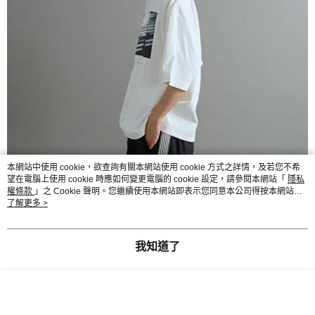
本網站中使用 cookie，欲查詢有關本網站使用 cookie 方式之詳情，及若您不希
望在電腦上使用 cookie 時應如何變更電腦的 cookie 設定，請參閱本網站「
隱私
權條款
」之 Cookie 聲明。您繼續使用本網站即表示您同意本公司得按本網站使
用條款之 Cookie 聲明使用 cookie。
了解更多 >
我知道了