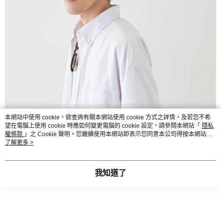
本網站中使用 cookie，欲查詢有關本網站使用 cookie 方式之詳情，及若您不希
望在電腦上使用 cookie 時應如何變更電腦的 cookie 設定，請參閱本網站「
隱私
權條款
」之 Cookie 聲明。您繼續使用本網站即表示您同意本公司得按本網站使
用條款之 Cookie 聲明使用 cookie。
了解更多 >
我知道了