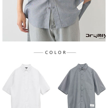
３．未成年的使用者請事先徵得法定代理人或監護人之同意方可使用
宅配
「AFTEE先享後付」，若未經同意申辦者引起之損失，本公司不負相關責
任。
每筆NT$90，滿NT$888(含以上)免運費
４．使用「AFTEE先享後付」時，將依據個別帳號之用戶狀況，依本公司即
時審查核予不同之上限額度；若仍有額度不足之情形，本公司將視審查結果
請求用戶進行身份認證。
５．嚴禁一人註冊多個帳號或使用他人資訊註冊。若發現惡意使用之情形，
恩沛科技股份有限公司將有權停止該用戶之使用額度並採取法律行動。