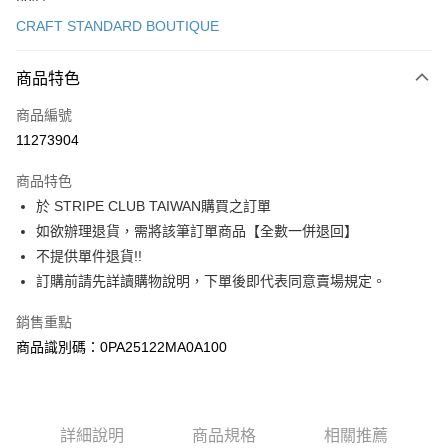
信用卡一次付款
CRAFT STANDARD BOUTIQUE
信用卡分期付款
3 期 0 利率 每期
NT$946
21家銀行
商品特色
合作金庫商業銀行
第一商業銀行
超商取貨付款
商品編號
華南商業銀行
彰化商業銀行
11273904
LINE Pay
上海商業儲蓄銀行
台北富邦商業銀行
國泰世華商業銀行
兆豐國際商業銀行
商品特色
Apple Pay
臺灣中小企業銀行
台中商業銀行
於 STRIPE CLUB TAIWAN購買之訂單
匯豐（台灣）商業銀行
華泰商業銀行
街口支付
如欲辦理退貨，需將該筆訂單商品【全數一併退回】
聯邦商業銀行
遠東國際商業銀行
元大商業銀行
永豐商業銀行
不提供單件退貨!!
悠遊付
玉山商業銀行
星展（台灣）商業銀行
訂購前請先詳讀購物說明，下單後即代表同意賣場規定。
台新國際商業銀行
中國信託商業銀行
Google Pay
台灣樂天信用卡公司
銷售重點
大哥付你分期
商品識別碼：0PA25122MA0A100
相關說明
【大哥付你分期使用說明】
AFTEE先享後付
1.本服務由台灣大哥大提供，台灣大哥大用戶可立即使用無須另外申請。
2.付款方式選擇「大哥付你分期」，訂單成立後會自動跳轉到大哥付的交易
相關說明
詳細說明
商品規格
相關推薦
流程，驗證手機門號後，選擇欲分期的期數、繳款截止日，確認付款後即完
【關於「AFTEE先享後付」】