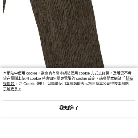
本網站中使用 cookie，欲查詢有關本網站使用 cookie 方式之詳情，及若您不希
望在電腦上使用 cookie 時應如何變更電腦的 cookie 設定，請參閱本網站「
隱私
權條款
」之 Cookie 聲明。您繼續使用本網站即表示您同意本公司得按本網站使
用條款之 Cookie 聲明使用 cookie。
了解更多 >
我知道了