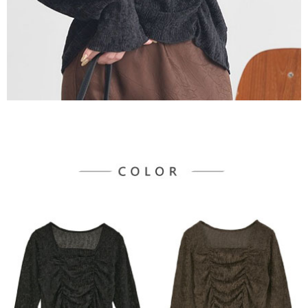
宅配
「AFTEE先享後付」，若未經同意申辦者引起之損失，本公司不負相關責
任。
每筆NT$90，滿NT$1,500(含以上)免運費
４．使用「AFTEE先享後付」時，將依據個別帳號之用戶狀況，依本公司即
時審查核予不同之上限額度；若仍有額度不足之情形，本公司將視審查結果
請求用戶進行身份認證。
５．嚴禁一人註冊多個帳號或使用他人資訊註冊。若發現惡意使用之情形，
恩沛科技股份有限公司將有權停止該用戶之使用額度並採取法律行動。