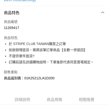
earth music&ecology
信用卡分期付款
3 期 0 利率 每期
NT$503
21家銀行
商品特色
合作金庫商業銀行
第一商業銀行
超商取貨付款
商品編號
華南商業銀行
彰化商業銀行
11269417
LINE Pay
上海商業儲蓄銀行
台北富邦商業銀行
國泰世華商業銀行
兆豐國際商業銀行
商品特色
Apple Pay
臺灣中小企業銀行
台中商業銀行
於 STRIPE CLUB TAIWAN購買之訂單
匯豐（台灣）商業銀行
華泰商業銀行
街口支付
如欲辦理退貨，需將該筆訂單商品【全數一併退回】
聯邦商業銀行
遠東國際商業銀行
元大商業銀行
永豐商業銀行
不提供單件退貨!!
悠遊付
玉山商業銀行
星展（台灣）商業銀行
訂購前請先詳讀購物說明，下單後即代表同意賣場規定。
台新國際商業銀行
中國信託商業銀行
Google Pay
台灣樂天信用卡公司
銷售重點
大哥付你分期
商品識別碼：01K25212LA1D200
相關說明
【大哥付你分期使用說明】
AFTEE先享後付
1.本服務由台灣大哥大提供，台灣大哥大用戶可立即使用無須另外申請。
2.付款方式選擇「大哥付你分期」，訂單成立後會自動跳轉到大哥付的交易
相關說明
詳細說明
商品規格
相關推薦
流程，驗證手機門號後，選擇欲分期的期數、繳款截止日，確認付款後即完
【關於「AFTEE先享後付」】
成交易。
ATM付款
AFTEE先享後付是「在收到商品之後才付款」的支付方式。 讓您購物簡單
3.實際核准額度、可分期數及費用金額請依後續交易確認頁面所載為準。