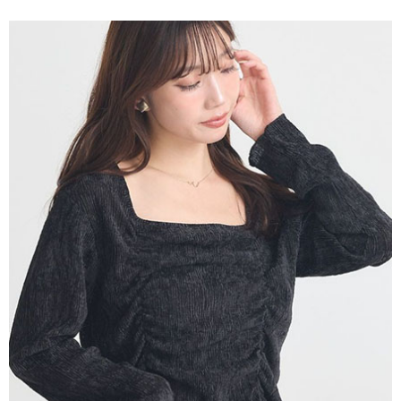
便利好安心！
4.訂單成立30分鐘內，如未前往確認交易或遇審核未通過，訂單將自動取
１．簡單：不需註冊會員、不需綁卡、不需儲值。
運送方式
消。如遇「轉專審核」未通過狀況，表示未達大哥付你分期系統評分，恕無
２．便利：只要手機號碼，簡訊認證，即可結帳。
法說明評估內容。
３．安心：先確認商品／服務後，再付款。
全家取貨付款
【繳款方式說明】
1.分期款項不併入電信帳單，「大哥付你分期」於每月結算日後寄送繳費提
每筆NT$60，滿NT$1,500(含以上)免運費
【「AFTEE先享後付」結帳流程】
醒簡訊。
１．於結帳方式選擇「AFTEE先享後付」後，將跳轉至「AFTEE先享後付」
2.透過簡訊連結打開帳單後，可選擇「超商條碼／台灣大直營門市／銀行轉
全家純取貨
結帳頁面，進行簡訊認證並確認金額後，即可完成結帳。
帳／街口支付／iPASS MONEY」等通路繳費。
２．訂單成立數日內，您將收到繳費通知簡訊。
每筆NT$60，滿NT$1,500(含以上)免運費
３．收到繳費通知簡訊後14天內，點擊此簡訊中的連結，可透過四大超商／
【注意事項】
ATM／網路銀行／等多元方式進行付款，方視為交易完成。
萊爾富取貨付款
1.本服務係由「台灣大哥大股份有限公司」（以下簡稱本公司）所提供，讓
※ 請注意：結帳手續完成當下不需立刻繳費，但若您需要取消訂單，請聯絡
用戶於交易時，得透過本服務購買商品或服務，並由商店將買賣／分期付款
每筆NT$60，滿NT$1,500(含以上)免運費
購買商品的店家。未經商家同意取消之訂單仍視為有效，需透過AFTEE先享
買賣價金債權讓與本公司後，依約使用本公司帳單繳交帳款。
後付繳納相關費用。
2.基於同意付款使用「大哥付你分期」之契約關係目的，商店將以您的個人
萊爾富純取貨
※ 交易是否成功請以「AFTEE先享後付 」之結帳頁面顯示為準，若有關於
資料（包含姓名、電話或地址）提供予台灣大哥大進項蒐集、處理及利用，
是否繳費成功／繳費後需取消欲退款等相關疑問，請聯繫「AFTEE先享後付
每筆NT$60，滿NT$1,500(含以上)免運費
由本公司與您本人進行分期帳單所需資料之確認、核對及更正。
客戶支援中心」
https://netprotections.freshdesk.com/support/home
3.完整用戶服務條款，請詳閱以下連結：
https://oppay.tw/userRule
7-11取貨付款
【注意事項】
１．透過由恩沛科技股份有限公司提供之「AFTEE先享後付」服務完成之交
每筆NT$60，滿NT$1,500(含以上)免運費
易，需依本服務之必要範圍內提供個人資料，並將交易相關給付款項請求債
權轉讓予恩沛科技股份有限公司。
7-11純取貨
２．關於個人資料處理事宜，請瀏覽以下網址：
每筆NT$60，滿NT$1,500(含以上)免運費
https://aftee.tw/terms/#terms3
３．未成年的使用者請事先徵得法定代理人或監護人之同意方可使用