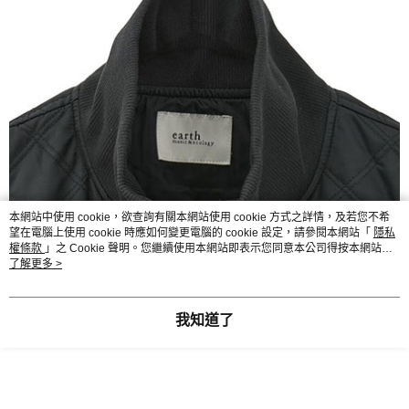
本網站中使用 cookie，欲查詢有關本網站使用 cookie 方式之詳情，及若您不希
望在電腦上使用 cookie 時應如何變更電腦的 cookie 設定，請參閱本網站「
隱私
權條款
」之 Cookie 聲明。您繼續使用本網站即表示您同意本公司得按本網站使
用條款之 Cookie 聲明使用 cookie。
了解更多 >
我知道了