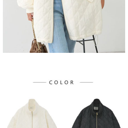
３．未成年的使用者請事先徵得法定代理人或監護人之同意方可使用
宅配
「AFTEE先享後付」，若未經同意申辦者引起之損失，本公司不負相關責
任。
每筆NT$90，滿NT$888(含以上)免運費
４．使用「AFTEE先享後付」時，將依據個別帳號之用戶狀況，依本公司即
時審查核予不同之上限額度；若仍有額度不足之情形，本公司將視審查結果
請求用戶進行身份認證。
５．嚴禁一人註冊多個帳號或使用他人資訊註冊。若發現惡意使用之情形，
恩沛科技股份有限公司將有權停止該用戶之使用額度並採取法律行動。