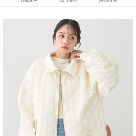
詳細說明
商品規格
相關推薦
AFTEE先享後付是「在收到商品之後才付款」的支付方式。 讓您購物簡單
3.實際核准額度、可分期數及費用金額請依後續交易確認頁面所載為準。
便利好安心！
4.訂單成立30分鐘內，如未前往確認交易或遇審核未通過，訂單將自動取
１．簡單：不需註冊會員、不需綁卡、不需儲值。
運送方式
消。如遇「轉專審核」未通過狀況，表示未達大哥付你分期系統評分，恕無
２．便利：只要手機號碼，簡訊認證，即可結帳。
法說明評估內容。
３．安心：先確認商品／服務後，再付款。
全家取貨付款
【繳款方式說明】
1.分期款項不併入電信帳單，「大哥付你分期」於每月結算日後寄送繳費提
每筆NT$60，滿NT$388(含以上)免運費
【「AFTEE先享後付」結帳流程】
醒簡訊。
１．於結帳方式選擇「AFTEE先享後付」後，將跳轉至「AFTEE先享後付」
2.透過簡訊連結打開帳單後，可選擇「超商條碼／台灣大直營門市／銀行轉
全家純取貨
結帳頁面，進行簡訊認證並確認金額後，即可完成結帳。
帳／街口支付／iPASS MONEY」等通路繳費。
２．訂單成立數日內，您將收到繳費通知簡訊。
每筆NT$60，滿NT$388(含以上)免運費
３．收到繳費通知簡訊後14天內，點擊此簡訊中的連結，可透過四大超商／
【注意事項】
ATM／網路銀行／等多元方式進行付款，方視為交易完成。
萊爾富取貨付款
1.本服務係由「台灣大哥大股份有限公司」（以下簡稱本公司）所提供，讓
※ 請注意：結帳手續完成當下不需立刻繳費，但若您需要取消訂單，請聯絡
用戶於交易時，得透過本服務購買商品或服務，並由商店將買賣／分期付款
每筆NT$60，滿NT$888(含以上)免運費
購買商品的店家。未經商家同意取消之訂單仍視為有效，需透過AFTEE先享
買賣價金債權讓與本公司後，依約使用本公司帳單繳交帳款。
後付繳納相關費用。
2.基於同意付款使用「大哥付你分期」之契約關係目的，商店將以您的個人
萊爾富純取貨
※ 交易是否成功請以「AFTEE先享後付 」之結帳頁面顯示為準，若有關於
資料（包含姓名、電話或地址）提供予台灣大哥大進項蒐集、處理及利用，
是否繳費成功／繳費後需取消欲退款等相關疑問，請聯繫「AFTEE先享後付
每筆NT$60，滿NT$888(含以上)免運費
由本公司與您本人進行分期帳單所需資料之確認、核對及更正。
客戶支援中心」
https://netprotections.freshdesk.com/support/home
3.完整用戶服務條款，請詳閱以下連結：
https://oppay.tw/userRule
7-11取貨付款
【注意事項】
１．透過由恩沛科技股份有限公司提供之「AFTEE先享後付」服務完成之交
每筆NT$60，滿NT$888(含以上)免運費
易，需依本服務之必要範圍內提供個人資料，並將交易相關給付款項請求債
權轉讓予恩沛科技股份有限公司。
7-11純取貨
２．關於個人資料處理事宜，請瀏覽以下網址：
每筆NT$60，滿NT$888(含以上)免運費
https://aftee.tw/terms/#terms3