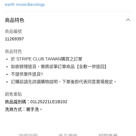
earth music&ecology
信用卡分期付款
3 期 0 利率 每期
NT$1,110
21家銀行
商品特色
合作金庫商業銀行
第一商業銀行
超商取貨付款
商品編號
華南商業銀行
彰化商業銀行
11269397
LINE Pay
上海商業儲蓄銀行
台北富邦商業銀行
國泰世華商業銀行
兆豐國際商業銀行
商品特色
Apple Pay
臺灣中小企業銀行
台中商業銀行
於 STRIPE CLUB TAIWAN購買之訂單
匯豐（台灣）商業銀行
華泰商業銀行
街口支付
如欲辦理退貨，需將該筆訂單商品【全數一併退回】
聯邦商業銀行
遠東國際商業銀行
元大商業銀行
永豐商業銀行
不提供單件退貨!!
悠遊付
玉山商業銀行
星展（台灣）商業銀行
訂購前請先詳讀購物說明，下單後即代表同意賣場規定。
台新國際商業銀行
中國信託商業銀行
Google Pay
台灣樂天信用卡公司
銷售重點
大哥付你分期
商品識別碼：01L25221LE1B102
相關說明
洗滌方式：需手洗。
【大哥付你分期使用說明】
AFTEE先享後付
1.本服務由台灣大哥大提供，台灣大哥大用戶可立即使用無須另外申請。
2.付款方式選擇「大哥付你分期」，訂單成立後會自動跳轉到大哥付的交易
相關說明
流程，驗證手機門號後，選擇欲分期的期數、繳款截止日，確認付款後即完
【關於「AFTEE先享後付」】
成交易。
ATM付款