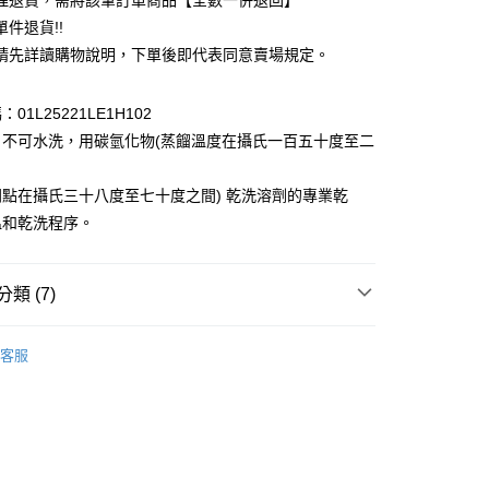
理退貨，需將該筆訂單商品【全數一併退回】
台灣）商業銀行
華泰商業銀行
件退貨!!
業銀行
遠東國際商業銀行
請先詳讀購物說明，下單後即代表同意賣場規定。
業銀行
永豐商業銀行
業銀行
星展（台灣）商業銀行
際商業銀行
中國信託商業銀行
y
01L25221LE1H102
天信用卡公司
：不可水洗，用碳氫化物(蒸餾溫度在攝氏一百五十度至二
分期
點在攝氏三十八度至七十度之間) 乾洗溶劑的專業乾
你分期使用說明】
享後付
由台灣大哥大提供，台灣大哥大用戶可立即使用無須另外申請。
溫和乾洗程序。
式選擇「大哥付你分期」，訂單成立後會自動跳轉到大哥付的交易
證手機門號後，選擇欲分期的期數、繳款截止日，確認付款後即
FTEE先享後付」】
。
先享後付是「在收到商品之後才付款」的支付方式。 讓您購物簡單
類 (7)
准額度、可分期數及費用金額請依後續交易確認頁面所載為準。
心！
立30分鐘內，如未前往確認交易或遇審核未通過，訂單將自動取
：不需註冊會員、不需綁卡、不需儲值。
「轉專審核」未通過狀況，表示未達大哥付你分期系統評分，恕
c & ecology
TREND 流行
：只要手機號碼，簡訊認證，即可結帳。
評估內容。
客服
：先確認商品／服務後，再付款。
 外套
式說明】
付款
項不併入電信帳單，「大哥付你分期」於每月結算日後寄送繳費提
EE先享後付」結帳流程】
c & ecology
ALL ITEMS
0，滿NT$388(含以上)免運費
方式選擇「AFTEE先享後付」後，將跳轉至「AFTEE先享後
訊連結打開帳單後，可選擇「超商條碼／台灣大直營門市／銀行轉
頁面，進行簡訊認證並確認金額後，即可完成結帳。
c & ecology
OUTER / 外套
付／iPASS MONEY」等通路繳費。
貨
成立數日內，您將收到繳費通知簡訊。
費通知簡訊後14天內，點擊此簡訊中的連結，可透過四大超商
OWN
earth music&ecology
0，滿NT$388(含以上)免運費