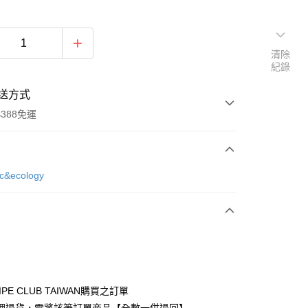
清除
紀錄
送方式
388免運
次付款
ic&ecology
期付款
0 利率 每期
NT$1,386
21家銀行
庫商業銀行
第一商業銀行
付款
業銀行
彰化商業銀行
業儲蓄銀行
台北富邦商業銀行
華商業銀行
兆豐國際商業銀行
IPE CLUB TAIWAN購買之訂單
小企業銀行
台中商業銀行