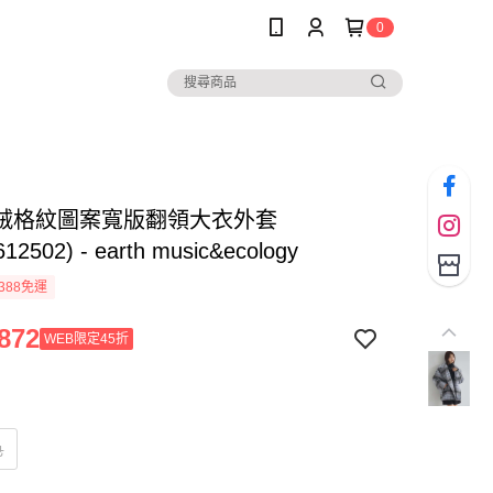
0
絨格紋圖案寬版翻領大衣外套
612502) - earth music&ecology
388免運
872
WEB限定45折
色