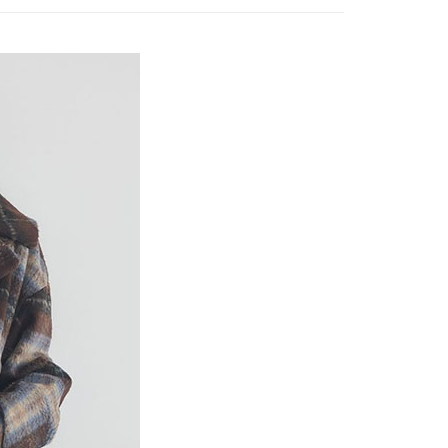
項】
網路銀行／等多元方式進行付款，方視為交易完成。
係由「台灣大哥大股份有限公司」（以下簡稱本公司）所提供，讓
：結帳手續完成當下不需立刻繳費，但若您需要取消訂單，請聯
MS
單筆滿$888現抵$88
貨付款
易時，得透過本服務購買商品或服務，並由商店將買賣／分期付
的店家。未經商家同意取消之訂單仍視為有效，需透過AFTEE
金債權讓與本公司後，依約使用本公司帳單繳交帳款。
MS
WEB限定 ➯ 45折
繳納相關費用。
0，滿NT$888(含以上)免運費
意付款使用「大哥付你分期」之契約關係目的，商店將以您的個人
否成功請以「AFTEE先享後付 」之結帳頁面顯示為準，若有關於
含姓名、電話或地址）提供予台灣大哥大進項蒐集、處理及利
功／繳費後需取消欲退款等相關疑問，請聯繫「AFTEE先享後
取貨
公司與您本人進行分期帳單所需資料之確認、核對及更正。
援中心」
https://netprotections.freshdesk.com/support/home
0，滿NT$888(含以上)免運費
戶服務條款，請詳閱以下連結：
https://oppay.tw/userRule
項】
付款
恩沛科技股份有限公司提供之「AFTEE先享後付」服務完成之
依本服務之必要範圍內提供個人資料，並將交易相關給付款項請
0，滿NT$888(含以上)免運費
讓予恩沛科技股份有限公司。
個人資料處理事宜，請瀏覽以下網址：
貨
ee.tw/terms/#terms3
0，滿NT$888(含以上)免運費
年的使用者請事先徵得法定代理人或監護人之同意方可使用
E先享後付」，若未經同意申辦者引起之損失，本公司不負相關責
AFTEE先享後付」時，將依據個別帳號之用戶狀況，依本公司
0，滿NT$888(含以上)免運費
核予不同之上限額度；若仍有額度不足之情形，本公司將視審查
用戶進行身份認證。
一人註冊多個帳號或使用他人資訊註冊。若發現惡意使用之情
科技股份有限公司將有權停止該用戶之使用額度並採取法律行