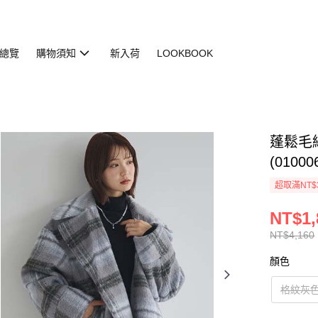
總覽
購物須知
新入荷
LOOKBOOK
蓬鬆毛
(01000
超取滿NT$
NT$1,
NT$4,160
顏色
格紋灰