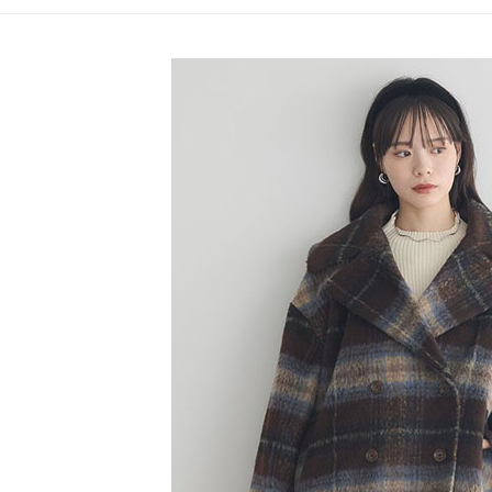
【注意事
／ATM／
1.本服務
※ 請注意
SALE ITE
萊爾富取
用戶於交
絡購買商品
款買賣價
SALE ITE
先享後付
每筆NT$6
2.基於同
※ 交易是
資料（包
是否繳費成
萊爾富純
用，由本
付客戶支
每筆NT$6
3.完整用
【注意事
7-11取貨
１．透過由
交易，需
每筆NT$6
求債權轉
２．關於
7-11純取
https://aft
每筆NT$6
３．未成
「AFTE
宅配
任。
４．使用「
每筆NT$9
即時審查
結果請求
５．嚴禁
形，恩沛
動。