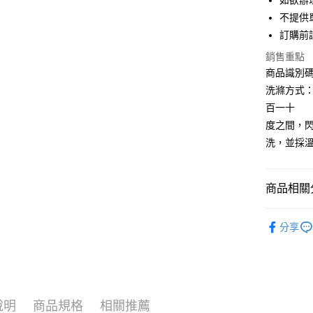
如欲辦
匯豐（
街口支付
不提供單
聯邦商
訂購前
元大商
悠遊付
玉山商
銷售重點
台新國
Google Pa
商品識別碼：
台灣樂
洗滌方式
大哥付你
百一十
相關說明
度之間，閃
【大哥付
AFTEE先
1.本服務
洗，並採
2.付款方
相關說明
流程，驗
【關於「A
ATM付款
完成交易
AFTEE
商品相關分
3.實際核
便利好安
4.訂單成
１．簡單
消。如遇
earth musi
２．便利
運送方式
無法說明
分享
３．安心
OUTER /
【繳款方
全家取貨
1.分期款
【「AFT
earth musi
醒簡訊。
每筆NT$6
１．於結帳
2.透過簡
付」結帳
earth musi
帳／街口支
全家純取
２．訂單
３．收到繳
說明
商品規格
相關推薦
PRICE D
每筆NT$6