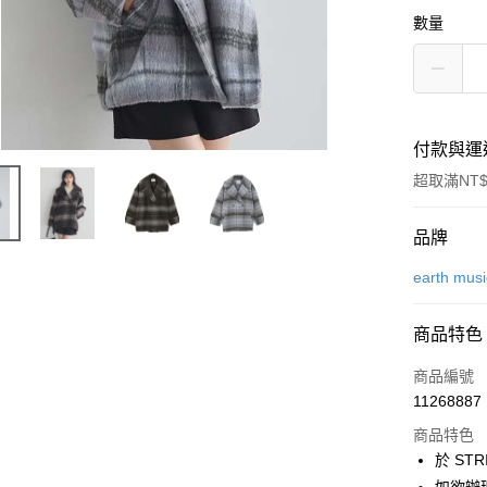
數量
付款與運
超取滿NT$
付款方式
品牌
信用卡一
earth mus
信用卡分
商品特色
3 期 
商品編號
合作金
超商取貨
11268887
華南商
LINE Pay
上海商
商品特色
國泰世
於 STR
Apple Pay
臺灣中