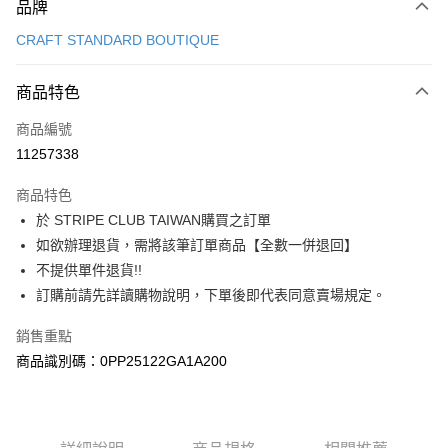
品牌
信用卡一次付款
CRAFT STANDARD BOUTIQUE
信用卡分期付款
3 期 0 利率 每期
NT$643
21家銀行
商品特色
合作金庫商業銀行
第一商業銀行
超商取貨付款
商品編號
華南商業銀行
彰化商業銀行
11257338
LINE Pay
上海商業儲蓄銀行
台北富邦商業銀行
國泰世華商業銀行
兆豐國際商業銀行
商品特色
Apple Pay
臺灣中小企業銀行
台中商業銀行
於 STRIPE CLUB TAIWAN購買之訂單
匯豐（台灣）商業銀行
華泰商業銀行
街口支付
如欲辦理退貨，需將該筆訂單商品【全數一併退回】
聯邦商業銀行
遠東國際商業銀行
元大商業銀行
永豐商業銀行
不提供單件退貨!!
悠遊付
玉山商業銀行
星展（台灣）商業銀行
訂購前請先詳讀購物說明，下單後即代表同意賣場規定。
台新國際商業銀行
中國信託商業銀行
Google Pay
台灣樂天信用卡公司
銷售重點
大哥付你分期
商品識別碼：0PP25122GA1A200
相關說明
【大哥付你分期使用說明】
AFTEE先享後付
1.本服務由台灣大哥大提供，台灣大哥大用戶可立即使用無須另外申請。
2.付款方式選擇「大哥付你分期」，訂單成立後會自動跳轉到大哥付的交易
相關說明