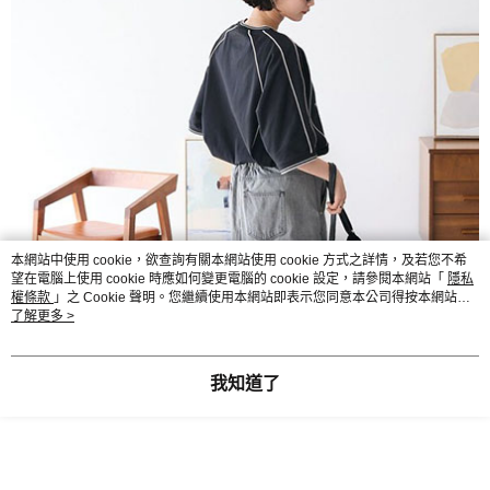
本網站中使用 cookie，欲查詢有關本網站使用 cookie 方式之詳情，及若您不希
望在電腦上使用 cookie 時應如何變更電腦的 cookie 設定，請參閱本網站「
隱私
權條款
」之 Cookie 聲明。您繼續使用本網站即表示您同意本公司得按本網站使
用條款之 Cookie 聲明使用 cookie。
了解更多 >
我知道了