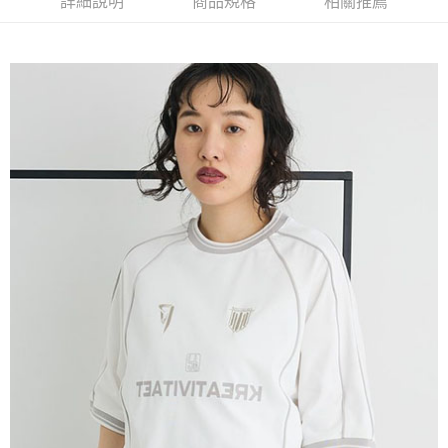
詳細說明
商品規格
相關推薦
流程，驗證手機門號後，選擇欲分期的期數、繳款截止日，確認付款後即完
【關於「AFTEE先享後付」】
成交易。
ATM付款
AFTEE先享後付是「在收到商品之後才付款」的支付方式。 讓您購物簡單
3.實際核准額度、可分期數及費用金額請依後續交易確認頁面所載為準。
便利好安心！
4.訂單成立30分鐘內，如未前往確認交易或遇審核未通過，訂單將自動取
１．簡單：不需註冊會員、不需綁卡、不需儲值。
運送方式
消。如遇「轉專審核」未通過狀況，表示未達大哥付你分期系統評分，恕無
２．便利：只要手機號碼，簡訊認證，即可結帳。
法說明評估內容。
３．安心：先確認商品／服務後，再付款。
全家取貨付款
【繳款方式說明】
1.分期款項不併入電信帳單，「大哥付你分期」於每月結算日後寄送繳費提
每筆NT$60，滿NT$388(含以上)免運費
【「AFTEE先享後付」結帳流程】
醒簡訊。
１．於結帳方式選擇「AFTEE先享後付」後，將跳轉至「AFTEE先享後付」
2.透過簡訊連結打開帳單後，可選擇「超商條碼／台灣大直營門市／銀行轉
全家純取貨
結帳頁面，進行簡訊認證並確認金額後，即可完成結帳。
帳／街口支付／iPASS MONEY」等通路繳費。
２．訂單成立數日內，您將收到繳費通知簡訊。
每筆NT$60，滿NT$388(含以上)免運費
３．收到繳費通知簡訊後14天內，點擊此簡訊中的連結，可透過四大超商／
【注意事項】
ATM／網路銀行／等多元方式進行付款，方視為交易完成。
萊爾富取貨付款
1.本服務係由「台灣大哥大股份有限公司」（以下簡稱本公司）所提供，讓
※ 請注意：結帳手續完成當下不需立刻繳費，但若您需要取消訂單，請聯絡
用戶於交易時，得透過本服務購買商品或服務，並由商店將買賣／分期付款
每筆NT$60，滿NT$888(含以上)免運費
購買商品的店家。未經商家同意取消之訂單仍視為有效，需透過AFTEE先享
買賣價金債權讓與本公司後，依約使用本公司帳單繳交帳款。
後付繳納相關費用。
2.基於同意付款使用「大哥付你分期」之契約關係目的，商店將以您的個人
萊爾富純取貨
※ 交易是否成功請以「AFTEE先享後付 」之結帳頁面顯示為準，若有關於
資料（包含姓名、電話或地址）提供予台灣大哥大進項蒐集、處理及利用，
是否繳費成功／繳費後需取消欲退款等相關疑問，請聯繫「AFTEE先享後付
每筆NT$60，滿NT$888(含以上)免運費
由本公司與您本人進行分期帳單所需資料之確認、核對及更正。
客戶支援中心」
https://netprotections.freshdesk.com/support/home
3.完整用戶服務條款，請詳閱以下連結：
https://oppay.tw/userRule
7-11取貨付款
【注意事項】
１．透過由恩沛科技股份有限公司提供之「AFTEE先享後付」服務完成之交
每筆NT$60，滿NT$888(含以上)免運費
易，需依本服務之必要範圍內提供個人資料，並將交易相關給付款項請求債
權轉讓予恩沛科技股份有限公司。
7-11純取貨
２．關於個人資料處理事宜，請瀏覽以下網址：