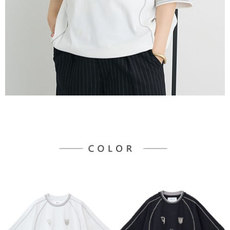
每筆NT$60，滿NT$888(含以上)免運費
https://aftee.tw/terms/#terms3
３．未成年的使用者請事先徵得法定代理人或監護人之同意方可使用
宅配
「AFTEE先享後付」，若未經同意申辦者引起之損失，本公司不負相關責
任。
每筆NT$90，滿NT$888(含以上)免運費
４．使用「AFTEE先享後付」時，將依據個別帳號之用戶狀況，依本公司即
時審查核予不同之上限額度；若仍有額度不足之情形，本公司將視審查結果
請求用戶進行身份認證。
５．嚴禁一人註冊多個帳號或使用他人資訊註冊。若發現惡意使用之情形，
恩沛科技股份有限公司將有權停止該用戶之使用額度並採取法律行動。