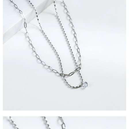
運送方式
消。如遇「轉專審核」未通過狀況，表示未達大哥付你分期系統評分，恕無
２．便利：只要手機號碼，簡訊認證，即可結帳。
法說明評估內容。
３．安心：先確認商品／服務後，再付款。
全家取貨付款
【繳款方式說明】
1.分期款項不併入電信帳單，「大哥付你分期」於每月結算日後寄送繳費提
每筆NT$60，滿NT$388(含以上)免運費
【「AFTEE先享後付」結帳流程】
醒簡訊。
１．於結帳方式選擇「AFTEE先享後付」後，將跳轉至「AFTEE先享後付」
2.透過簡訊連結打開帳單後，可選擇「超商條碼／台灣大直營門市／銀行轉
全家純取貨
結帳頁面，進行簡訊認證並確認金額後，即可完成結帳。
帳／街口支付／iPASS MONEY」等通路繳費。
２．訂單成立數日內，您將收到繳費通知簡訊。
每筆NT$60，滿NT$388(含以上)免運費
３．收到繳費通知簡訊後14天內，點擊此簡訊中的連結，可透過四大超商／
【注意事項】
ATM／網路銀行／等多元方式進行付款，方視為交易完成。
萊爾富取貨付款
1.本服務係由「台灣大哥大股份有限公司」（以下簡稱本公司）所提供，讓
※ 請注意：結帳手續完成當下不需立刻繳費，但若您需要取消訂單，請聯絡
用戶於交易時，得透過本服務購買商品或服務，並由商店將買賣／分期付款
每筆NT$60，滿NT$888(含以上)免運費
購買商品的店家。未經商家同意取消之訂單仍視為有效，需透過AFTEE先享
買賣價金債權讓與本公司後，依約使用本公司帳單繳交帳款。
後付繳納相關費用。
2.基於同意付款使用「大哥付你分期」之契約關係目的，商店將以您的個人
萊爾富純取貨
※ 交易是否成功請以「AFTEE先享後付 」之結帳頁面顯示為準，若有關於
資料（包含姓名、電話或地址）提供予台灣大哥大進項蒐集、處理及利用，
是否繳費成功／繳費後需取消欲退款等相關疑問，請聯繫「AFTEE先享後付
每筆NT$60，滿NT$888(含以上)免運費
由本公司與您本人進行分期帳單所需資料之確認、核對及更正。
客戶支援中心」
https://netprotections.freshdesk.com/support/home
3.完整用戶服務條款，請詳閱以下連結：
https://oppay.tw/userRule
7-11取貨付款
【注意事項】
１．透過由恩沛科技股份有限公司提供之「AFTEE先享後付」服務完成之交
每筆NT$60，滿NT$888(含以上)免運費
易，需依本服務之必要範圍內提供個人資料，並將交易相關給付款項請求債
權轉讓予恩沛科技股份有限公司。
7-11純取貨
２．關於個人資料處理事宜，請瀏覽以下網址：
每筆NT$60，滿NT$888(含以上)免運費
https://aftee.tw/terms/#terms3
３．未成年的使用者請事先徵得法定代理人或監護人之同意方可使用
宅配
「AFTEE先享後付」，若未經同意申辦者引起之損失，本公司不負相關責
任。