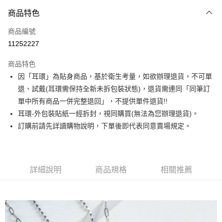
3 期 0 利率 每期
NT$173
21家銀行
商品特色
合作金庫商業銀行
第一商業銀行
超商取貨付款
商品編號
華南商業銀行
彰化商業銀行
11252227
LINE Pay
上海商業儲蓄銀行
台北富邦商業銀行
國泰世華商業銀行
兆豐國際商業銀行
商品特色
Apple Pay
臺灣中小企業銀行
台中商業銀行
因「耳環」為貼身商品，基於衛生考量，如欲辦理退貨，不可單
匯豐（台灣）商業銀行
華泰商業銀行
街口支付
退、試戴(耳環需保持全新未拆包裝狀態)，退貨需連同「同筆訂
聯邦商業銀行
遠東國際商業銀行
元大商業銀行
永豐商業銀行
單中所有商品一併完整退回」，不提供單件退貨!!
悠遊付
玉山商業銀行
星展（台灣）商業銀行
耳環-外包裝貼紙一經拆封，視同購買(無法為您辦理退貨)。
台新國際商業銀行
中國信託商業銀行
Google Pay
訂購前請先詳讀購物說明，下單後即代表同意賣場規定。
台灣樂天信用卡公司
大哥付你分期
相關說明
【大哥付你分期使用說明】
詳細說明
商品規格
相關推薦
AFTEE先享後付
1.本服務由台灣大哥大提供，台灣大哥大用戶可立即使用無須另外申請。
2.付款方式選擇「大哥付你分期」，訂單成立後會自動跳轉到大哥付的交易
相關說明
流程，驗證手機門號後，選擇欲分期的期數、繳款截止日，確認付款後即完
【關於「AFTEE先享後付」】
成交易。
ATM付款
AFTEE先享後付是「在收到商品之後才付款」的支付方式。 讓您購物簡單
3.實際核准額度、可分期數及費用金額請依後續交易確認頁面所載為準。
便利好安心！
4.訂單成立30分鐘內，如未前往確認交易或遇審核未通過，訂單將自動取
１．簡單：不需註冊會員、不需綁卡、不需儲值。