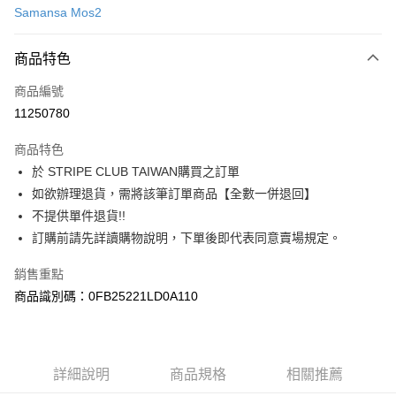
Samansa Mos2
信用卡分期付款
3 期 0 利率 每期
NT$1,106
21家銀行
商品特色
合作金庫商業銀行
第一商業銀行
超商取貨付款
商品編號
華南商業銀行
彰化商業銀行
11250780
LINE Pay
上海商業儲蓄銀行
台北富邦商業銀行
國泰世華商業銀行
兆豐國際商業銀行
商品特色
Apple Pay
臺灣中小企業銀行
台中商業銀行
於 STRIPE CLUB TAIWAN購買之訂單
匯豐（台灣）商業銀行
華泰商業銀行
街口支付
如欲辦理退貨，需將該筆訂單商品【全數一併退回】
聯邦商業銀行
遠東國際商業銀行
元大商業銀行
永豐商業銀行
不提供單件退貨!!
悠遊付
玉山商業銀行
星展（台灣）商業銀行
訂購前請先詳讀購物說明，下單後即代表同意賣場規定。
台新國際商業銀行
中國信託商業銀行
Google Pay
台灣樂天信用卡公司
銷售重點
大哥付你分期
商品識別碼：0FB25221LD0A110
相關說明
【大哥付你分期使用說明】
AFTEE先享後付
1.本服務由台灣大哥大提供，台灣大哥大用戶可立即使用無須另外申請。
2.付款方式選擇「大哥付你分期」，訂單成立後會自動跳轉到大哥付的交易
相關說明
詳細說明
商品規格
相關推薦
流程，驗證手機門號後，選擇欲分期的期數、繳款截止日，確認付款後即完
【關於「AFTEE先享後付」】
成交易。
ATM付款