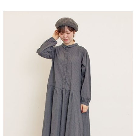
AFTEE先享後付是「在收到商品之後才付款」的支付方式。 讓您購物簡單
3.實際核准額度、可分期數及費用金額請依後續交易確認頁面所載為準。
便利好安心！
4.訂單成立30分鐘內，如未前往確認交易或遇審核未通過，訂單將自動取
１．簡單：不需註冊會員、不需綁卡、不需儲值。
運送方式
消。如遇「轉專審核」未通過狀況，表示未達大哥付你分期系統評分，恕無
２．便利：只要手機號碼，簡訊認證，即可結帳。
法說明評估內容。
３．安心：先確認商品／服務後，再付款。
全家取貨付款
【繳款方式說明】
1.分期款項不併入電信帳單，「大哥付你分期」於每月結算日後寄送繳費提
每筆NT$60，滿NT$1,500(含以上)免運費
【「AFTEE先享後付」結帳流程】
醒簡訊。
１．於結帳方式選擇「AFTEE先享後付」後，將跳轉至「AFTEE先享後付」
2.透過簡訊連結打開帳單後，可選擇「超商條碼／台灣大直營門市／銀行轉
全家純取貨
結帳頁面，進行簡訊認證並確認金額後，即可完成結帳。
帳／街口支付／iPASS MONEY」等通路繳費。
２．訂單成立數日內，您將收到繳費通知簡訊。
每筆NT$60，滿NT$1,500(含以上)免運費
３．收到繳費通知簡訊後14天內，點擊此簡訊中的連結，可透過四大超商／
【注意事項】
ATM／網路銀行／等多元方式進行付款，方視為交易完成。
萊爾富取貨付款
1.本服務係由「台灣大哥大股份有限公司」（以下簡稱本公司）所提供，讓
※ 請注意：結帳手續完成當下不需立刻繳費，但若您需要取消訂單，請聯絡
用戶於交易時，得透過本服務購買商品或服務，並由商店將買賣／分期付款
每筆NT$60，滿NT$1,500(含以上)免運費
購買商品的店家。未經商家同意取消之訂單仍視為有效，需透過AFTEE先享
買賣價金債權讓與本公司後，依約使用本公司帳單繳交帳款。
後付繳納相關費用。
2.基於同意付款使用「大哥付你分期」之契約關係目的，商店將以您的個人
萊爾富純取貨
※ 交易是否成功請以「AFTEE先享後付 」之結帳頁面顯示為準，若有關於
資料（包含姓名、電話或地址）提供予台灣大哥大進項蒐集、處理及利用，
是否繳費成功／繳費後需取消欲退款等相關疑問，請聯繫「AFTEE先享後付
每筆NT$60，滿NT$1,500(含以上)免運費
由本公司與您本人進行分期帳單所需資料之確認、核對及更正。
客戶支援中心」
https://netprotections.freshdesk.com/support/home
3.完整用戶服務條款，請詳閱以下連結：
https://oppay.tw/userRule
7-11取貨付款
【注意事項】
１．透過由恩沛科技股份有限公司提供之「AFTEE先享後付」服務完成之交
每筆NT$60，滿NT$1,500(含以上)免運費
易，需依本服務之必要範圍內提供個人資料，並將交易相關給付款項請求債
權轉讓予恩沛科技股份有限公司。
7-11純取貨
２．關於個人資料處理事宜，請瀏覽以下網址：
每筆NT$60，滿NT$1,500(含以上)免運費
https://aftee.tw/terms/#terms3