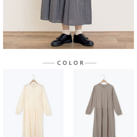
３．未成年的使用者請事先徵得法定代理人或監護人之同意方可使用
宅配
「AFTEE先享後付」，若未經同意申辦者引起之損失，本公司不負相關責
任。
每筆NT$90，滿NT$1,500(含以上)免運費
４．使用「AFTEE先享後付」時，將依據個別帳號之用戶狀況，依本公司即
時審查核予不同之上限額度；若仍有額度不足之情形，本公司將視審查結果
請求用戶進行身份認證。
５．嚴禁一人註冊多個帳號或使用他人資訊註冊。若發現惡意使用之情形，
恩沛科技股份有限公司將有權停止該用戶之使用額度並採取法律行動。