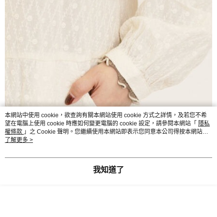
本網站中使用 cookie，欲查詢有關本網站使用 cookie 方式之詳情，及若您不希
望在電腦上使用 cookie 時應如何變更電腦的 cookie 設定，請參閱本網站「
隱私
權條款
」之 Cookie 聲明。您繼續使用本網站即表示您同意本公司得按本網站使
用條款之 Cookie 聲明使用 cookie。
了解更多 >
我知道了