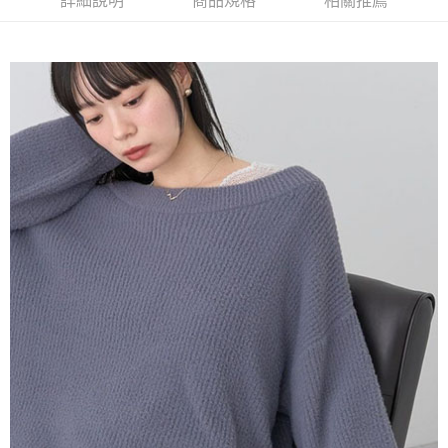
詳細說明
商品規格
相關推薦
AFTEE先享後付是「在收到商品之後才付款」的支付方式。 讓您購物簡單
3.實際核准額度、可分期數及費用金額請依後續交易確認頁面所載為準。
便利好安心！
4.訂單成立30分鐘內，如未前往確認交易或遇審核未通過，訂單將自動取
１．簡單：不需註冊會員、不需綁卡、不需儲值。
運送方式
消。如遇「轉專審核」未通過狀況，表示未達大哥付你分期系統評分，恕無
２．便利：只要手機號碼，簡訊認證，即可結帳。
法說明評估內容。
３．安心：先確認商品／服務後，再付款。
全家取貨付款
【繳款方式說明】
1.分期款項不併入電信帳單，「大哥付你分期」於每月結算日後寄送繳費提
每筆NT$60，滿NT$388(含以上)免運費
【「AFTEE先享後付」結帳流程】
醒簡訊。
１．於結帳方式選擇「AFTEE先享後付」後，將跳轉至「AFTEE先享後付」
2.透過簡訊連結打開帳單後，可選擇「超商條碼／台灣大直營門市／銀行轉
全家純取貨
結帳頁面，進行簡訊認證並確認金額後，即可完成結帳。
帳／街口支付／iPASS MONEY」等通路繳費。
２．訂單成立數日內，您將收到繳費通知簡訊。
每筆NT$60，滿NT$388(含以上)免運費
３．收到繳費通知簡訊後14天內，點擊此簡訊中的連結，可透過四大超商／
【注意事項】
ATM／網路銀行／等多元方式進行付款，方視為交易完成。
萊爾富取貨付款
1.本服務係由「台灣大哥大股份有限公司」（以下簡稱本公司）所提供，讓
※ 請注意：結帳手續完成當下不需立刻繳費，但若您需要取消訂單，請聯絡
用戶於交易時，得透過本服務購買商品或服務，並由商店將買賣／分期付款
每筆NT$60，滿NT$888(含以上)免運費
購買商品的店家。未經商家同意取消之訂單仍視為有效，需透過AFTEE先享
買賣價金債權讓與本公司後，依約使用本公司帳單繳交帳款。
後付繳納相關費用。
2.基於同意付款使用「大哥付你分期」之契約關係目的，商店將以您的個人
萊爾富純取貨
※ 交易是否成功請以「AFTEE先享後付 」之結帳頁面顯示為準，若有關於
資料（包含姓名、電話或地址）提供予台灣大哥大進項蒐集、處理及利用，
是否繳費成功／繳費後需取消欲退款等相關疑問，請聯繫「AFTEE先享後付
每筆NT$60，滿NT$888(含以上)免運費
由本公司與您本人進行分期帳單所需資料之確認、核對及更正。
客戶支援中心」
https://netprotections.freshdesk.com/support/home
3.完整用戶服務條款，請詳閱以下連結：
https://oppay.tw/userRule
7-11取貨付款
【注意事項】
１．透過由恩沛科技股份有限公司提供之「AFTEE先享後付」服務完成之交
每筆NT$60，滿NT$888(含以上)免運費
易，需依本服務之必要範圍內提供個人資料，並將交易相關給付款項請求債
權轉讓予恩沛科技股份有限公司。
7-11純取貨
２．關於個人資料處理事宜，請瀏覽以下網址：
每筆NT$60，滿NT$888(含以上)免運費
https://aftee.tw/terms/#terms3