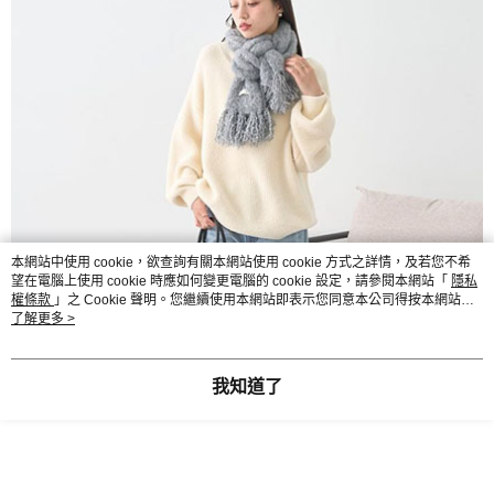
本網站中使用 cookie，欲查詢有關本網站使用 cookie 方式之詳情，及若您不希
望在電腦上使用 cookie 時應如何變更電腦的 cookie 設定，請參閱本網站「
隱私
權條款
」之 Cookie 聲明。您繼續使用本網站即表示您同意本公司得按本網站使
用條款之 Cookie 聲明使用 cookie。
了解更多 >
我知道了