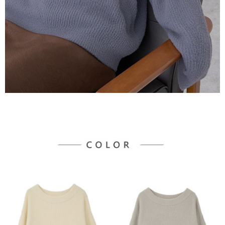
３．未成年的使用者請事先徵得法定代理人或監護人之同意方可使用
宅配
「AFTEE先享後付」，若未經同意申辦者引起之損失，本公司不負相關責
任。
每筆NT$90，滿NT$888(含以上)免運費
４．使用「AFTEE先享後付」時，將依據個別帳號之用戶狀況，依本公司即
時審查核予不同之上限額度；若仍有額度不足之情形，本公司將視審查結果
請求用戶進行身份認證。
５．嚴禁一人註冊多個帳號或使用他人資訊註冊。若發現惡意使用之情形，
恩沛科技股份有限公司將有權停止該用戶之使用額度並採取法律行動。