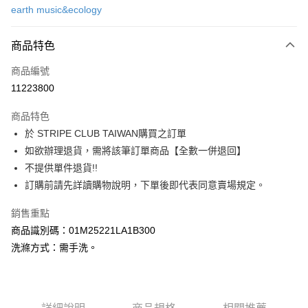
earth music&ecology
信用卡分期付款
3 期 0 利率 每期
NT$503
21家銀行
商品特色
合作金庫商業銀行
第一商業銀行
超商取貨付款
商品編號
華南商業銀行
彰化商業銀行
11223800
LINE Pay
上海商業儲蓄銀行
台北富邦商業銀行
國泰世華商業銀行
兆豐國際商業銀行
商品特色
Apple Pay
臺灣中小企業銀行
台中商業銀行
於 STRIPE CLUB TAIWAN購買之訂單
匯豐（台灣）商業銀行
華泰商業銀行
街口支付
如欲辦理退貨，需將該筆訂單商品【全數一併退回】
聯邦商業銀行
遠東國際商業銀行
元大商業銀行
永豐商業銀行
不提供單件退貨!!
悠遊付
玉山商業銀行
星展（台灣）商業銀行
訂購前請先詳讀購物說明，下單後即代表同意賣場規定。
台新國際商業銀行
中國信託商業銀行
Google Pay
台灣樂天信用卡公司
銷售重點
大哥付你分期
商品識別碼：01M25221LA1B300
相關說明
洗滌方式：需手洗。
【大哥付你分期使用說明】
AFTEE先享後付
1.本服務由台灣大哥大提供，台灣大哥大用戶可立即使用無須另外申請。
2.付款方式選擇「大哥付你分期」，訂單成立後會自動跳轉到大哥付的交易
相關說明
流程，驗證手機門號後，選擇欲分期的期數、繳款截止日，確認付款後即完
【關於「AFTEE先享後付」】
成交易。
ATM付款