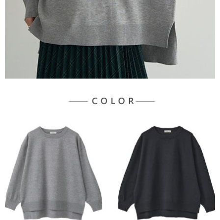
３．未成年的使用者請事先徵得法定代理人或監護人之同意方可使用
宅配
「AFTEE先享後付」，若未經同意申辦者引起之損失，本公司不負相關責
任。
每筆NT$90，滿NT$888(含以上)免運費
４．使用「AFTEE先享後付」時，將依據個別帳號之用戶狀況，依本公司即
時審查核予不同之上限額度；若仍有額度不足之情形，本公司將視審查結果
請求用戶進行身份認證。
５．嚴禁一人註冊多個帳號或使用他人資訊註冊。若發現惡意使用之情形，
恩沛科技股份有限公司將有權停止該用戶之使用額度並採取法律行動。