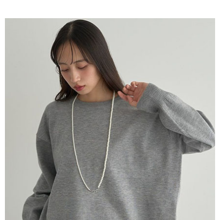
AFTEE先享後付是「在收到商品之後才付款」的支付方式。 讓您購物簡單
3.實際核准額度、可分期數及費用金額請依後續交易確認頁面所載為準。
便利好安心！
4.訂單成立30分鐘內，如未前往確認交易或遇審核未通過，訂單將自動取
１．簡單：不需註冊會員、不需綁卡、不需儲值。
運送方式
消。如遇「轉專審核」未通過狀況，表示未達大哥付你分期系統評分，恕無
２．便利：只要手機號碼，簡訊認證，即可結帳。
法說明評估內容。
３．安心：先確認商品／服務後，再付款。
全家取貨付款
【繳款方式說明】
1.分期款項不併入電信帳單，「大哥付你分期」於每月結算日後寄送繳費提
每筆NT$60，滿NT$388(含以上)免運費
【「AFTEE先享後付」結帳流程】
醒簡訊。
１．於結帳方式選擇「AFTEE先享後付」後，將跳轉至「AFTEE先享後付」
2.透過簡訊連結打開帳單後，可選擇「超商條碼／台灣大直營門市／銀行轉
全家純取貨
結帳頁面，進行簡訊認證並確認金額後，即可完成結帳。
帳／街口支付／iPASS MONEY」等通路繳費。
２．訂單成立數日內，您將收到繳費通知簡訊。
每筆NT$60，滿NT$388(含以上)免運費
３．收到繳費通知簡訊後14天內，點擊此簡訊中的連結，可透過四大超商／
【注意事項】
ATM／網路銀行／等多元方式進行付款，方視為交易完成。
萊爾富取貨付款
1.本服務係由「台灣大哥大股份有限公司」（以下簡稱本公司）所提供，讓
※ 請注意：結帳手續完成當下不需立刻繳費，但若您需要取消訂單，請聯絡
用戶於交易時，得透過本服務購買商品或服務，並由商店將買賣／分期付款
每筆NT$60，滿NT$888(含以上)免運費
購買商品的店家。未經商家同意取消之訂單仍視為有效，需透過AFTEE先享
買賣價金債權讓與本公司後，依約使用本公司帳單繳交帳款。
後付繳納相關費用。
2.基於同意付款使用「大哥付你分期」之契約關係目的，商店將以您的個人
萊爾富純取貨
※ 交易是否成功請以「AFTEE先享後付 」之結帳頁面顯示為準，若有關於
資料（包含姓名、電話或地址）提供予台灣大哥大進項蒐集、處理及利用，
是否繳費成功／繳費後需取消欲退款等相關疑問，請聯繫「AFTEE先享後付
每筆NT$60，滿NT$888(含以上)免運費
由本公司與您本人進行分期帳單所需資料之確認、核對及更正。
客戶支援中心」
https://netprotections.freshdesk.com/support/home
3.完整用戶服務條款，請詳閱以下連結：
https://oppay.tw/userRule
7-11取貨付款
【注意事項】
１．透過由恩沛科技股份有限公司提供之「AFTEE先享後付」服務完成之交
每筆NT$60，滿NT$888(含以上)免運費
易，需依本服務之必要範圍內提供個人資料，並將交易相關給付款項請求債
權轉讓予恩沛科技股份有限公司。
7-11純取貨
２．關於個人資料處理事宜，請瀏覽以下網址：
每筆NT$60，滿NT$888(含以上)免運費
https://aftee.tw/terms/#terms3