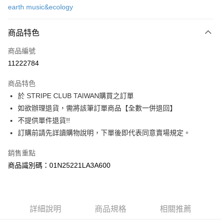
earth music&ecology
信用卡分期付款
3 期 0 利率 每期
NT$630
21家銀行
商品特色
合作金庫商業銀行
第一商業銀行
超商取貨付款
商品編號
華南商業銀行
彰化商業銀行
11222784
LINE Pay
上海商業儲蓄銀行
台北富邦商業銀行
國泰世華商業銀行
兆豐國際商業銀行
商品特色
Apple Pay
臺灣中小企業銀行
台中商業銀行
於 STRIPE CLUB TAIWAN購買之訂單
匯豐（台灣）商業銀行
華泰商業銀行
街口支付
如欲辦理退貨，需將該筆訂單商品【全數一併退回】
聯邦商業銀行
遠東國際商業銀行
元大商業銀行
永豐商業銀行
不提供單件退貨!!
悠遊付
玉山商業銀行
星展（台灣）商業銀行
訂購前請先詳讀購物說明，下單後即代表同意賣場規定。
台新國際商業銀行
中國信託商業銀行
Google Pay
台灣樂天信用卡公司
銷售重點
大哥付你分期
商品識別碼：01N25221LA3A600
相關說明
【大哥付你分期使用說明】
AFTEE先享後付
1.本服務由台灣大哥大提供，台灣大哥大用戶可立即使用無須另外申請。
2.付款方式選擇「大哥付你分期」，訂單成立後會自動跳轉到大哥付的交易
相關說明
詳細說明
商品規格
相關推薦
流程，驗證手機門號後，選擇欲分期的期數、繳款截止日，確認付款後即完
【關於「AFTEE先享後付」】
成交易。
ATM付款