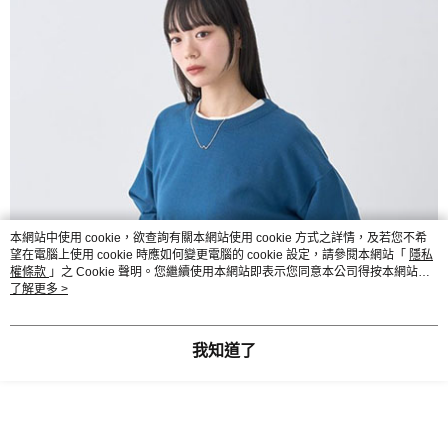
本網站中使用 cookie，欲查詢有關本網站使用 cookie 方式之詳情，及若您不希
望在電腦上使用 cookie 時應如何變更電腦的 cookie 設定，請參閱本網站「
隱私
權條款
」之 Cookie 聲明。您繼續使用本網站即表示您同意本公司得按本網站使
用條款之 Cookie 聲明使用 cookie。
了解更多 >
我知道了