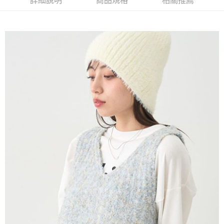
詳細說明
商品規格
相關推薦
AFTEE先享後付是「在收到商品之後才付款」的支付方式。 讓您購物簡單
3.實際核准額度、可分期數及費用金額請依後續交易確認頁面所載為準。
便利好安心！
4.訂單成立30分鐘內，如未前往確認交易或遇審核未通過，訂單將自動取
１．簡單：不需註冊會員、不需綁卡、不需儲值。
運送方式
消。如遇「轉專審核」未通過狀況，表示未達大哥付你分期系統評分，恕無
２．便利：只要手機號碼，簡訊認證，即可結帳。
法說明評估內容。
３．安心：先確認商品／服務後，再付款。
全家取貨付款
【繳款方式說明】
1.分期款項不併入電信帳單，「大哥付你分期」於每月結算日後寄送繳費提
每筆NT$60，滿NT$388(含以上)免運費
【「AFTEE先享後付」結帳流程】
醒簡訊。
１．於結帳方式選擇「AFTEE先享後付」後，將跳轉至「AFTEE先享後付」
2.透過簡訊連結打開帳單後，可選擇「超商條碼／台灣大直營門市／銀行轉
全家純取貨
結帳頁面，進行簡訊認證並確認金額後，即可完成結帳。
帳／街口支付／iPASS MONEY」等通路繳費。
２．訂單成立數日內，您將收到繳費通知簡訊。
每筆NT$60，滿NT$388(含以上)免運費
３．收到繳費通知簡訊後14天內，點擊此簡訊中的連結，可透過四大超商／
【注意事項】
ATM／網路銀行／等多元方式進行付款，方視為交易完成。
萊爾富取貨付款
1.本服務係由「台灣大哥大股份有限公司」（以下簡稱本公司）所提供，讓
※ 請注意：結帳手續完成當下不需立刻繳費，但若您需要取消訂單，請聯絡
用戶於交易時，得透過本服務購買商品或服務，並由商店將買賣／分期付款
每筆NT$60，滿NT$888(含以上)免運費
購買商品的店家。未經商家同意取消之訂單仍視為有效，需透過AFTEE先享
買賣價金債權讓與本公司後，依約使用本公司帳單繳交帳款。
後付繳納相關費用。
2.基於同意付款使用「大哥付你分期」之契約關係目的，商店將以您的個人
萊爾富純取貨
※ 交易是否成功請以「AFTEE先享後付 」之結帳頁面顯示為準，若有關於
資料（包含姓名、電話或地址）提供予台灣大哥大進項蒐集、處理及利用，
是否繳費成功／繳費後需取消欲退款等相關疑問，請聯繫「AFTEE先享後付
每筆NT$60，滿NT$888(含以上)免運費
由本公司與您本人進行分期帳單所需資料之確認、核對及更正。
客戶支援中心」
https://netprotections.freshdesk.com/support/home
3.完整用戶服務條款，請詳閱以下連結：
https://oppay.tw/userRule
7-11取貨付款
【注意事項】
１．透過由恩沛科技股份有限公司提供之「AFTEE先享後付」服務完成之交
每筆NT$60，滿NT$888(含以上)免運費
易，需依本服務之必要範圍內提供個人資料，並將交易相關給付款項請求債
權轉讓予恩沛科技股份有限公司。
7-11純取貨
２．關於個人資料處理事宜，請瀏覽以下網址：
每筆NT$60，滿NT$888(含以上)免運費
https://aftee.tw/terms/#terms3