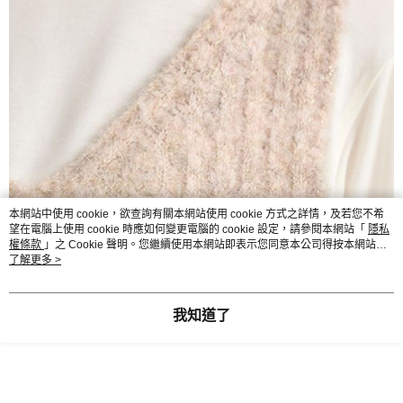
本網站中使用 cookie，欲查詢有關本網站使用 cookie 方式之詳情，及若您不希
望在電腦上使用 cookie 時應如何變更電腦的 cookie 設定，請參閱本網站「
隱私
權條款
」之 Cookie 聲明。您繼續使用本網站即表示您同意本公司得按本網站使
用條款之 Cookie 聲明使用 cookie。
了解更多 >
我知道了