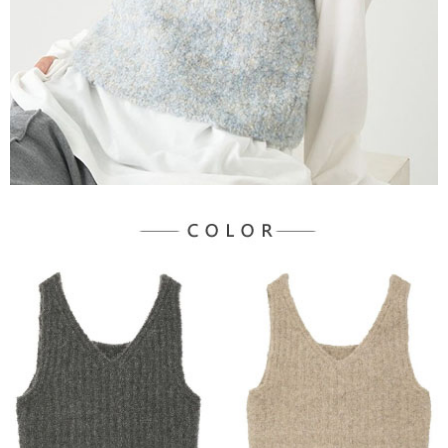
３．未成年的使用者請事先徵得法定代理人或監護人之同意方可使用
宅配
「AFTEE先享後付」，若未經同意申辦者引起之損失，本公司不負相關責
任。
每筆NT$90，滿NT$888(含以上)免運費
４．使用「AFTEE先享後付」時，將依據個別帳號之用戶狀況，依本公司即
時審查核予不同之上限額度；若仍有額度不足之情形，本公司將視審查結果
請求用戶進行身份認證。
５．嚴禁一人註冊多個帳號或使用他人資訊註冊。若發現惡意使用之情形，
恩沛科技股份有限公司將有權停止該用戶之使用額度並採取法律行動。