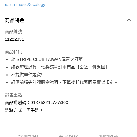
earth music&ecology
信用卡分期付款
3 期 0 利率 每期
NT$503
21家銀行
商品特色
合作金庫商業銀行
第一商業銀行
超商取貨付款
商品編號
華南商業銀行
彰化商業銀行
11222391
LINE Pay
上海商業儲蓄銀行
台北富邦商業銀行
國泰世華商業銀行
兆豐國際商業銀行
商品特色
Apple Pay
臺灣中小企業銀行
台中商業銀行
於 STRIPE CLUB TAIWAN購買之訂單
匯豐（台灣）商業銀行
華泰商業銀行
街口支付
如欲辦理退貨，需將該筆訂單商品【全數一併退回】
聯邦商業銀行
遠東國際商業銀行
元大商業銀行
永豐商業銀行
不提供單件退貨!!
悠遊付
玉山商業銀行
星展（台灣）商業銀行
訂購前請先詳讀購物說明，下單後即代表同意賣場規定。
台新國際商業銀行
中國信託商業銀行
Google Pay
台灣樂天信用卡公司
銷售重點
大哥付你分期
商品識別碼：01K25221LA4A300
相關說明
洗滌方式：需手洗。
【大哥付你分期使用說明】
AFTEE先享後付
1.本服務由台灣大哥大提供，台灣大哥大用戶可立即使用無須另外申請。
2.付款方式選擇「大哥付你分期」，訂單成立後會自動跳轉到大哥付的交易
相關說明
流程，驗證手機門號後，選擇欲分期的期數、繳款截止日，確認付款後即完
【關於「AFTEE先享後付」】
成交易。
ATM付款