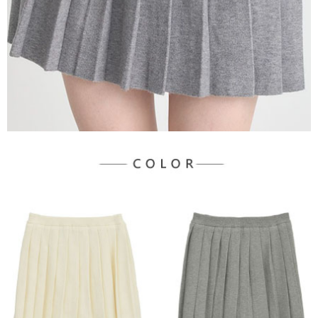
３．未成年的使用者請事先徵得法定代理人或監護人之同意方可使用
宅配
「AFTEE先享後付」，若未經同意申辦者引起之損失，本公司不負相關責
任。
每筆NT$90，滿NT$888(含以上)免運費
４．使用「AFTEE先享後付」時，將依據個別帳號之用戶狀況，依本公司即
時審查核予不同之上限額度；若仍有額度不足之情形，本公司將視審查結果
請求用戶進行身份認證。
５．嚴禁一人註冊多個帳號或使用他人資訊註冊。若發現惡意使用之情形，
恩沛科技股份有限公司將有權停止該用戶之使用額度並採取法律行動。