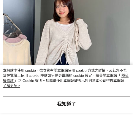
本網站中使用 cookie，欲查詢有關本網站使用 cookie 方式之詳情，及若您不希
望在電腦上使用 cookie 時應如何變更電腦的 cookie 設定，請參閱本網站「
隱私
權條款
」之 Cookie 聲明。您繼續使用本網站即表示您同意本公司得按本網站使
用條款之 Cookie 聲明使用 cookie。
了解更多 >
我知道了