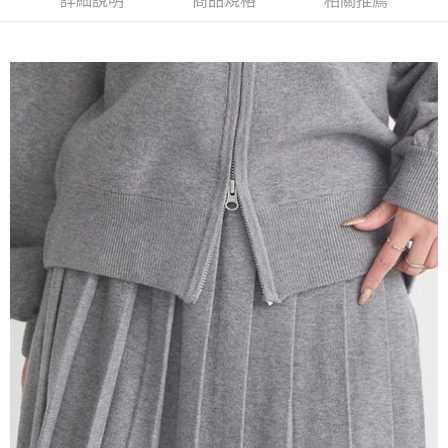
詳細說明
商品規格
相關推薦
AFTEE先享後付是「在收到商品之後才付款」的支付方式。 讓您購物簡單
3.實際核准額度、可分期數及費用金額請依後續交易確認頁面所載為準。
便利好安心！
4.訂單成立30分鐘內，如未前往確認交易或遇審核未通過，訂單將自動取
１．簡單：不需註冊會員、不需綁卡、不需儲值。
運送方式
消。如遇「轉專審核」未通過狀況，表示未達大哥付你分期系統評分，恕無
２．便利：只要手機號碼，簡訊認證，即可結帳。
法說明評估內容。
３．安心：先確認商品／服務後，再付款。
全家取貨付款
【繳款方式說明】
1.分期款項不併入電信帳單，「大哥付你分期」於每月結算日後寄送繳費提
每筆NT$60，滿NT$388(含以上)免運費
【「AFTEE先享後付」結帳流程】
醒簡訊。
１．於結帳方式選擇「AFTEE先享後付」後，將跳轉至「AFTEE先享後付」
2.透過簡訊連結打開帳單後，可選擇「超商條碼／台灣大直營門市／銀行轉
全家純取貨
結帳頁面，進行簡訊認證並確認金額後，即可完成結帳。
帳／街口支付／iPASS MONEY」等通路繳費。
２．訂單成立數日內，您將收到繳費通知簡訊。
每筆NT$60，滿NT$388(含以上)免運費
３．收到繳費通知簡訊後14天內，點擊此簡訊中的連結，可透過四大超商／
【注意事項】
ATM／網路銀行／等多元方式進行付款，方視為交易完成。
萊爾富取貨付款
1.本服務係由「台灣大哥大股份有限公司」（以下簡稱本公司）所提供，讓
※ 請注意：結帳手續完成當下不需立刻繳費，但若您需要取消訂單，請聯絡
用戶於交易時，得透過本服務購買商品或服務，並由商店將買賣／分期付款
每筆NT$60，滿NT$888(含以上)免運費
購買商品的店家。未經商家同意取消之訂單仍視為有效，需透過AFTEE先享
買賣價金債權讓與本公司後，依約使用本公司帳單繳交帳款。
後付繳納相關費用。
2.基於同意付款使用「大哥付你分期」之契約關係目的，商店將以您的個人
萊爾富純取貨
※ 交易是否成功請以「AFTEE先享後付 」之結帳頁面顯示為準，若有關於
資料（包含姓名、電話或地址）提供予台灣大哥大進項蒐集、處理及利用，
是否繳費成功／繳費後需取消欲退款等相關疑問，請聯繫「AFTEE先享後付
每筆NT$60，滿NT$888(含以上)免運費
由本公司與您本人進行分期帳單所需資料之確認、核對及更正。
客戶支援中心」
https://netprotections.freshdesk.com/support/home
3.完整用戶服務條款，請詳閱以下連結：
https://oppay.tw/userRule
7-11取貨付款
【注意事項】
１．透過由恩沛科技股份有限公司提供之「AFTEE先享後付」服務完成之交
每筆NT$60，滿NT$888(含以上)免運費
易，需依本服務之必要範圍內提供個人資料，並將交易相關給付款項請求債
權轉讓予恩沛科技股份有限公司。
7-11純取貨
２．關於個人資料處理事宜，請瀏覽以下網址：
每筆NT$60，滿NT$888(含以上)免運費
https://aftee.tw/terms/#terms3