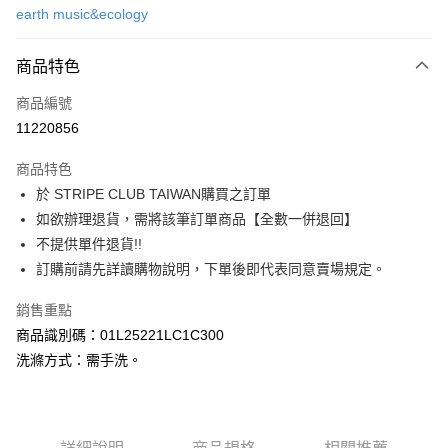
earth music&ecology
信用卡分期付款
3 期 0 利率 每期
NT$503
21家銀行
商品特色
合作金庫商業銀行
第一商業銀行
超商取貨付款
商品編號
華南商業銀行
彰化商業銀行
11220856
LINE Pay
上海商業儲蓄銀行
台北富邦商業銀行
國泰世華商業銀行
兆豐國際商業銀行
商品特色
Apple Pay
臺灣中小企業銀行
台中商業銀行
於 STRIPE CLUB TAIWAN購買之訂單
匯豐（台灣）商業銀行
華泰商業銀行
街口支付
如欲辦理退貨，需將該筆訂單商品【全數一併退回】
聯邦商業銀行
遠東國際商業銀行
元大商業銀行
永豐商業銀行
不提供單件退貨!!
悠遊付
玉山商業銀行
星展（台灣）商業銀行
訂購前請先詳讀購物說明，下單後即代表同意賣場規定。
台新國際商業銀行
中國信託商業銀行
Google Pay
台灣樂天信用卡公司
銷售重點
大哥付你分期
商品識別碼：01L25221LC1C300
相關說明
洗滌方式：需手洗。
【大哥付你分期使用說明】
AFTEE先享後付
1.本服務由台灣大哥大提供，台灣大哥大用戶可立即使用無須另外申請。
2.付款方式選擇「大哥付你分期」，訂單成立後會自動跳轉到大哥付的交易
相關說明
流程，驗證手機門號後，選擇欲分期的期數、繳款截止日，確認付款後即完
【關於「AFTEE先享後付」】
成交易。
ATM付款