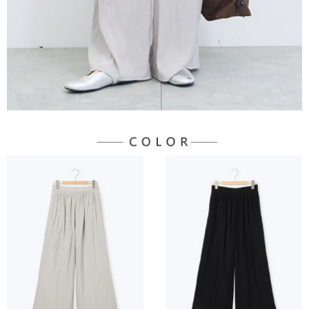
３．未成年的使用者請事先徵得法定代理人或監護人之同意方可使用
宅配
「AFTEE先享後付」，若未經同意申辦者引起之損失，本公司不負相關責
任。
每筆NT$90，滿NT$888(含以上)免運費
４．使用「AFTEE先享後付」時，將依據個別帳號之用戶狀況，依本公司即
時審查核予不同之上限額度；若仍有額度不足之情形，本公司將視審查結果
請求用戶進行身份認證。
５．嚴禁一人註冊多個帳號或使用他人資訊註冊。若發現惡意使用之情形，
恩沛科技股份有限公司將有權停止該用戶之使用額度並採取法律行動。