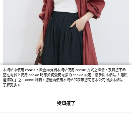
本網站中使用 cookie，欲查詢有關本網站使用 cookie 方式之詳情，及若您不希
望在電腦上使用 cookie 時應如何變更電腦的 cookie 設定，請參閱本網站「
隱私
權條款
」之 Cookie 聲明。您繼續使用本網站即表示您同意本公司得按本網站使
用條款之 Cookie 聲明使用 cookie。
了解更多 >
我知道了