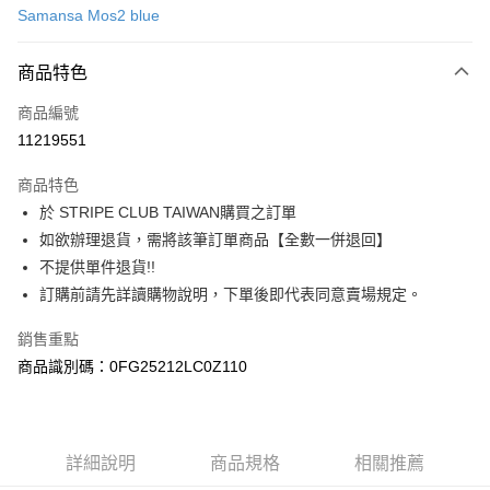
Samansa Mos2 blue
信用卡分期付款
3 期 0 利率 每期
NT$686
21家銀行
商品特色
合作金庫商業銀行
第一商業銀行
超商取貨付款
商品編號
華南商業銀行
彰化商業銀行
11219551
LINE Pay
上海商業儲蓄銀行
台北富邦商業銀行
國泰世華商業銀行
兆豐國際商業銀行
商品特色
Apple Pay
臺灣中小企業銀行
台中商業銀行
於 STRIPE CLUB TAIWAN購買之訂單
匯豐（台灣）商業銀行
華泰商業銀行
街口支付
如欲辦理退貨，需將該筆訂單商品【全數一併退回】
聯邦商業銀行
遠東國際商業銀行
元大商業銀行
永豐商業銀行
不提供單件退貨!!
悠遊付
玉山商業銀行
星展（台灣）商業銀行
訂購前請先詳讀購物說明，下單後即代表同意賣場規定。
台新國際商業銀行
中國信託商業銀行
Google Pay
台灣樂天信用卡公司
銷售重點
大哥付你分期
商品識別碼：0FG25212LC0Z110
相關說明
【大哥付你分期使用說明】
AFTEE先享後付
1.本服務由台灣大哥大提供，台灣大哥大用戶可立即使用無須另外申請。
2.付款方式選擇「大哥付你分期」，訂單成立後會自動跳轉到大哥付的交易
相關說明
詳細說明
商品規格
相關推薦
流程，驗證手機門號後，選擇欲分期的期數、繳款截止日，確認付款後即完
【關於「AFTEE先享後付」】
成交易。
ATM付款