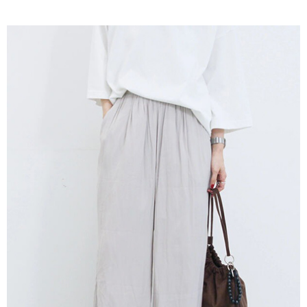
AFTEE先享後付是「在收到商品之後才付款」的支付方式。 讓您購物簡單
3.實際核准額度、可分期數及費用金額請依後續交易確認頁面所載為準。
便利好安心！
4.訂單成立30分鐘內，如未前往確認交易或遇審核未通過，訂單將自動取
１．簡單：不需註冊會員、不需綁卡、不需儲值。
運送方式
消。如遇「轉專審核」未通過狀況，表示未達大哥付你分期系統評分，恕無
２．便利：只要手機號碼，簡訊認證，即可結帳。
法說明評估內容。
３．安心：先確認商品／服務後，再付款。
全家取貨付款
【繳款方式說明】
1.分期款項不併入電信帳單，「大哥付你分期」於每月結算日後寄送繳費提
每筆NT$60，滿NT$388(含以上)免運費
【「AFTEE先享後付」結帳流程】
醒簡訊。
１．於結帳方式選擇「AFTEE先享後付」後，將跳轉至「AFTEE先享後付」
2.透過簡訊連結打開帳單後，可選擇「超商條碼／台灣大直營門市／銀行轉
全家純取貨
結帳頁面，進行簡訊認證並確認金額後，即可完成結帳。
帳／街口支付／iPASS MONEY」等通路繳費。
２．訂單成立數日內，您將收到繳費通知簡訊。
每筆NT$60，滿NT$388(含以上)免運費
３．收到繳費通知簡訊後14天內，點擊此簡訊中的連結，可透過四大超商／
【注意事項】
ATM／網路銀行／等多元方式進行付款，方視為交易完成。
萊爾富取貨付款
1.本服務係由「台灣大哥大股份有限公司」（以下簡稱本公司）所提供，讓
※ 請注意：結帳手續完成當下不需立刻繳費，但若您需要取消訂單，請聯絡
用戶於交易時，得透過本服務購買商品或服務，並由商店將買賣／分期付款
每筆NT$60，滿NT$888(含以上)免運費
購買商品的店家。未經商家同意取消之訂單仍視為有效，需透過AFTEE先享
買賣價金債權讓與本公司後，依約使用本公司帳單繳交帳款。
後付繳納相關費用。
2.基於同意付款使用「大哥付你分期」之契約關係目的，商店將以您的個人
萊爾富純取貨
※ 交易是否成功請以「AFTEE先享後付 」之結帳頁面顯示為準，若有關於
資料（包含姓名、電話或地址）提供予台灣大哥大進項蒐集、處理及利用，
是否繳費成功／繳費後需取消欲退款等相關疑問，請聯繫「AFTEE先享後付
每筆NT$60，滿NT$888(含以上)免運費
由本公司與您本人進行分期帳單所需資料之確認、核對及更正。
客戶支援中心」
https://netprotections.freshdesk.com/support/home
3.完整用戶服務條款，請詳閱以下連結：
https://oppay.tw/userRule
7-11取貨付款
【注意事項】
１．透過由恩沛科技股份有限公司提供之「AFTEE先享後付」服務完成之交
每筆NT$60，滿NT$888(含以上)免運費
易，需依本服務之必要範圍內提供個人資料，並將交易相關給付款項請求債
權轉讓予恩沛科技股份有限公司。
7-11純取貨
２．關於個人資料處理事宜，請瀏覽以下網址：
每筆NT$60，滿NT$888(含以上)免運費
https://aftee.tw/terms/#terms3