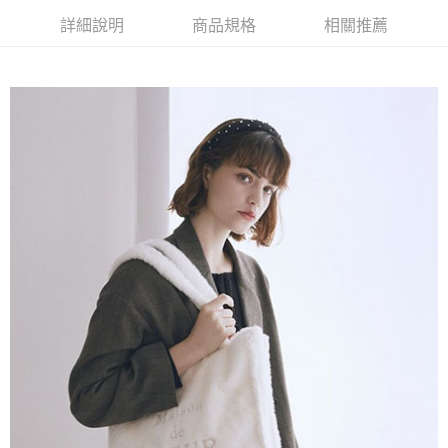
AFTEE先享後付是「在收到商品之後才付款」的支付方式。 讓您購物簡單
3.實際核准額度、可分期數及費用金額請依後續交易確認頁面所載為準。
便利好安心！
詳細說明
商品規格
相關推薦
4.訂單成立30分鐘內，如未前往確認交易或遇審核未通過，訂單將自動取
１．簡單：不需註冊會員、不需綁卡、不需儲值。
運送方式
消。如遇「轉專審核」未通過狀況，表示未達大哥付你分期系統評分，恕無
２．便利：只要手機號碼，簡訊認證，即可結帳。
法說明評估內容。
３．安心：先確認商品／服務後，再付款。
全家取貨付款
【繳款方式說明】
1.分期款項不併入電信帳單，「大哥付你分期」於每月結算日後寄送繳費提
每筆NT$60，滿NT$388(含以上)免運費
【「AFTEE先享後付」結帳流程】
醒簡訊。
１．於結帳方式選擇「AFTEE先享後付」後，將跳轉至「AFTEE先享後付」
2.透過簡訊連結打開帳單後，可選擇「超商條碼／台灣大直營門市／銀行轉
全家純取貨
結帳頁面，進行簡訊認證並確認金額後，即可完成結帳。
帳／街口支付／iPASS MONEY」等通路繳費。
２．訂單成立數日內，您將收到繳費通知簡訊。
每筆NT$60，滿NT$388(含以上)免運費
３．收到繳費通知簡訊後14天內，點擊此簡訊中的連結，可透過四大超商／
【注意事項】
ATM／網路銀行／等多元方式進行付款，方視為交易完成。
萊爾富取貨付款
1.本服務係由「台灣大哥大股份有限公司」（以下簡稱本公司）所提供，讓
※ 請注意：結帳手續完成當下不需立刻繳費，但若您需要取消訂單，請聯絡
用戶於交易時，得透過本服務購買商品或服務，並由商店將買賣／分期付款
每筆NT$60，滿NT$888(含以上)免運費
購買商品的店家。未經商家同意取消之訂單仍視為有效，需透過AFTEE先享
買賣價金債權讓與本公司後，依約使用本公司帳單繳交帳款。
後付繳納相關費用。
2.基於同意付款使用「大哥付你分期」之契約關係目的，商店將以您的個人
萊爾富純取貨
※ 交易是否成功請以「AFTEE先享後付 」之結帳頁面顯示為準，若有關於
資料（包含姓名、電話或地址）提供予台灣大哥大進項蒐集、處理及利用，
是否繳費成功／繳費後需取消欲退款等相關疑問，請聯繫「AFTEE先享後付
每筆NT$60，滿NT$888(含以上)免運費
由本公司與您本人進行分期帳單所需資料之確認、核對及更正。
客戶支援中心」
https://netprotections.freshdesk.com/support/home
3.完整用戶服務條款，請詳閱以下連結：
https://oppay.tw/userRule
7-11取貨付款
【注意事項】
１．透過由恩沛科技股份有限公司提供之「AFTEE先享後付」服務完成之交
每筆NT$60，滿NT$888(含以上)免運費
易，需依本服務之必要範圍內提供個人資料，並將交易相關給付款項請求債
權轉讓予恩沛科技股份有限公司。
7-11純取貨
２．關於個人資料處理事宜，請瀏覽以下網址：
每筆NT$60，滿NT$888(含以上)免運費
https://aftee.tw/terms/#terms3