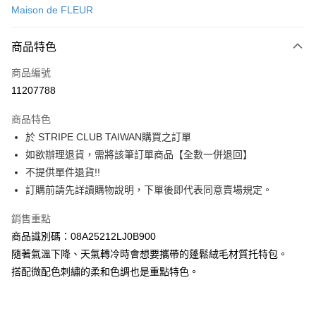
Maison de FLEUR
信用卡分期付款
3 期 0 利率 每期
NT$920
21家銀行
商品特色
合作金庫商業銀行
第一商業銀行
超商取貨付款
商品編號
華南商業銀行
彰化商業銀行
11207788
LINE Pay
上海商業儲蓄銀行
台北富邦商業銀行
國泰世華商業銀行
兆豐國際商業銀行
商品特色
Apple Pay
臺灣中小企業銀行
台中商業銀行
於 STRIPE CLUB TAIWAN購買之訂單
匯豐（台灣）商業銀行
華泰商業銀行
街口支付
如欲辦理退貨，需將該筆訂單商品【全數一併退回】
聯邦商業銀行
遠東國際商業銀行
元大商業銀行
永豐商業銀行
不提供單件退貨!!
悠遊付
玉山商業銀行
星展（台灣）商業銀行
訂購前請先詳讀購物說明，下單後即代表同意賣場規定。
台新國際商業銀行
中國信託商業銀行
Google Pay
台灣樂天信用卡公司
銷售重點
大哥付你分期
商品識別碼：08A25212LJ0B900
相關說明
隨著氣溫下降、天氣轉冷時會想要攜帶的蓬鬆絨毛材質托特包。
【大哥付你分期使用說明】
AFTEE先享後付
搭配微配色刺繡的柔和色調也是重點特色。
1.本服務由台灣大哥大提供，台灣大哥大用戶可立即使用無須另外申請。
2.付款方式選擇「大哥付你分期」，訂單成立後會自動跳轉到大哥付的交易
相關說明
流程，驗證手機門號後，選擇欲分期的期數、繳款截止日，確認付款後即完
【關於「AFTEE先享後付」】
成交易。
ATM付款