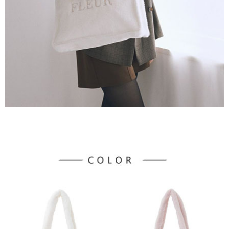
３．未成年的使用者請事先徵得法定代理人或監護人之同意方可使用
宅配
「AFTEE先享後付」，若未經同意申辦者引起之損失，本公司不負相關責
任。
每筆NT$90，滿NT$888(含以上)免運費
４．使用「AFTEE先享後付」時，將依據個別帳號之用戶狀況，依本公司即
時審查核予不同之上限額度；若仍有額度不足之情形，本公司將視審查結果
請求用戶進行身份認證。
５．嚴禁一人註冊多個帳號或使用他人資訊註冊。若發現惡意使用之情形，
恩沛科技股份有限公司將有權停止該用戶之使用額度並採取法律行動。