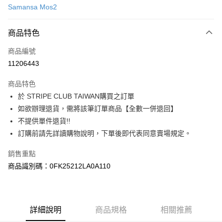
Samansa Mos2
信用卡分期付款
3 期 0 利率 每期
NT$630
21家銀行
商品特色
合作金庫商業銀行
第一商業銀行
超商取貨付款
商品編號
華南商業銀行
彰化商業銀行
11206443
LINE Pay
上海商業儲蓄銀行
台北富邦商業銀行
國泰世華商業銀行
兆豐國際商業銀行
商品特色
Apple Pay
臺灣中小企業銀行
台中商業銀行
於 STRIPE CLUB TAIWAN購買之訂單
匯豐（台灣）商業銀行
華泰商業銀行
街口支付
如欲辦理退貨，需將該筆訂單商品【全數一併退回】
聯邦商業銀行
遠東國際商業銀行
元大商業銀行
永豐商業銀行
不提供單件退貨!!
悠遊付
玉山商業銀行
星展（台灣）商業銀行
訂購前請先詳讀購物說明，下單後即代表同意賣場規定。
台新國際商業銀行
中國信託商業銀行
Google Pay
台灣樂天信用卡公司
銷售重點
大哥付你分期
商品識別碼：0FK25212LA0A110
相關說明
【大哥付你分期使用說明】
AFTEE先享後付
1.本服務由台灣大哥大提供，台灣大哥大用戶可立即使用無須另外申請。
2.付款方式選擇「大哥付你分期」，訂單成立後會自動跳轉到大哥付的交易
相關說明
詳細說明
商品規格
相關推薦
流程，驗證手機門號後，選擇欲分期的期數、繳款截止日，確認付款後即完
【關於「AFTEE先享後付」】
成交易。
ATM付款