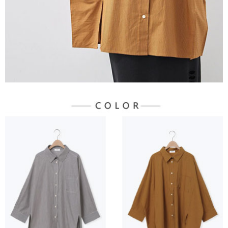
３．未成年的使用者請事先徵得法定代理人或監護人之同意方可使用
宅配
「AFTEE先享後付」，若未經同意申辦者引起之損失，本公司不負相關責
任。
每筆NT$90，滿NT$888(含以上)免運費
４．使用「AFTEE先享後付」時，將依據個別帳號之用戶狀況，依本公司即
時審查核予不同之上限額度；若仍有額度不足之情形，本公司將視審查結果
請求用戶進行身份認證。
５．嚴禁一人註冊多個帳號或使用他人資訊註冊。若發現惡意使用之情形，
恩沛科技股份有限公司將有權停止該用戶之使用額度並採取法律行動。