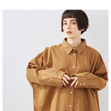
AFTEE先享後付是「在收到商品之後才付款」的支付方式。 讓您購物簡單
3.實際核准額度、可分期數及費用金額請依後續交易確認頁面所載為準。
便利好安心！
4.訂單成立30分鐘內，如未前往確認交易或遇審核未通過，訂單將自動取
１．簡單：不需註冊會員、不需綁卡、不需儲值。
運送方式
消。如遇「轉專審核」未通過狀況，表示未達大哥付你分期系統評分，恕無
２．便利：只要手機號碼，簡訊認證，即可結帳。
法說明評估內容。
３．安心：先確認商品／服務後，再付款。
全家取貨付款
【繳款方式說明】
1.分期款項不併入電信帳單，「大哥付你分期」於每月結算日後寄送繳費提
每筆NT$60，滿NT$388(含以上)免運費
【「AFTEE先享後付」結帳流程】
醒簡訊。
１．於結帳方式選擇「AFTEE先享後付」後，將跳轉至「AFTEE先享後付」
2.透過簡訊連結打開帳單後，可選擇「超商條碼／台灣大直營門市／銀行轉
全家純取貨
結帳頁面，進行簡訊認證並確認金額後，即可完成結帳。
帳／街口支付／iPASS MONEY」等通路繳費。
２．訂單成立數日內，您將收到繳費通知簡訊。
每筆NT$60，滿NT$388(含以上)免運費
３．收到繳費通知簡訊後14天內，點擊此簡訊中的連結，可透過四大超商／
【注意事項】
ATM／網路銀行／等多元方式進行付款，方視為交易完成。
萊爾富取貨付款
1.本服務係由「台灣大哥大股份有限公司」（以下簡稱本公司）所提供，讓
※ 請注意：結帳手續完成當下不需立刻繳費，但若您需要取消訂單，請聯絡
用戶於交易時，得透過本服務購買商品或服務，並由商店將買賣／分期付款
每筆NT$60，滿NT$888(含以上)免運費
購買商品的店家。未經商家同意取消之訂單仍視為有效，需透過AFTEE先享
買賣價金債權讓與本公司後，依約使用本公司帳單繳交帳款。
後付繳納相關費用。
2.基於同意付款使用「大哥付你分期」之契約關係目的，商店將以您的個人
萊爾富純取貨
※ 交易是否成功請以「AFTEE先享後付 」之結帳頁面顯示為準，若有關於
資料（包含姓名、電話或地址）提供予台灣大哥大進項蒐集、處理及利用，
是否繳費成功／繳費後需取消欲退款等相關疑問，請聯繫「AFTEE先享後付
每筆NT$60，滿NT$888(含以上)免運費
由本公司與您本人進行分期帳單所需資料之確認、核對及更正。
客戶支援中心」
https://netprotections.freshdesk.com/support/home
3.完整用戶服務條款，請詳閱以下連結：
https://oppay.tw/userRule
7-11取貨付款
【注意事項】
１．透過由恩沛科技股份有限公司提供之「AFTEE先享後付」服務完成之交
每筆NT$60，滿NT$888(含以上)免運費
易，需依本服務之必要範圍內提供個人資料，並將交易相關給付款項請求債
權轉讓予恩沛科技股份有限公司。
7-11純取貨
２．關於個人資料處理事宜，請瀏覽以下網址：
每筆NT$60，滿NT$888(含以上)免運費
https://aftee.tw/terms/#terms3