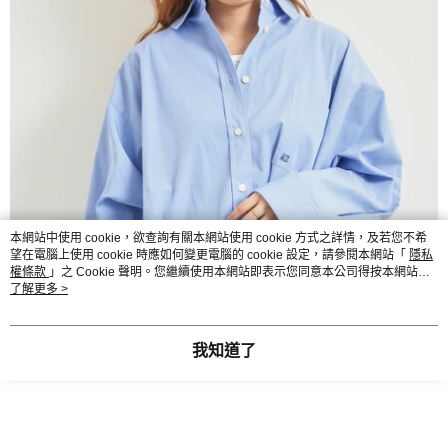
本網站中使用 cookie，欲查詢有關本網站使用 cookie 方式之詳情，及若您不希
望在電腦上使用 cookie 時應如何變更電腦的 cookie 設定，請參閱本網站「
隱私
權條款
」之 Cookie 聲明。您繼續使用本網站即表示您同意本公司得按本網站使
用條款之 Cookie 聲明使用 cookie。
了解更多 >
我知道了