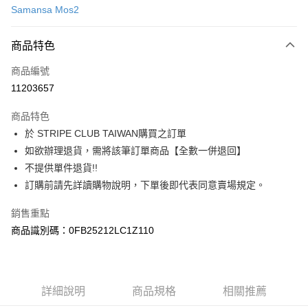
Samansa Mos2
信用卡分期付款
3 期 0 利率 每期
NT$966
21家銀行
商品特色
合作金庫商業銀行
第一商業銀行
超商取貨付款
商品編號
華南商業銀行
彰化商業銀行
11203657
LINE Pay
上海商業儲蓄銀行
台北富邦商業銀行
國泰世華商業銀行
兆豐國際商業銀行
商品特色
Apple Pay
臺灣中小企業銀行
台中商業銀行
於 STRIPE CLUB TAIWAN購買之訂單
匯豐（台灣）商業銀行
華泰商業銀行
街口支付
如欲辦理退貨，需將該筆訂單商品【全數一併退回】
聯邦商業銀行
遠東國際商業銀行
元大商業銀行
永豐商業銀行
不提供單件退貨!!
悠遊付
玉山商業銀行
星展（台灣）商業銀行
訂購前請先詳讀購物說明，下單後即代表同意賣場規定。
台新國際商業銀行
中國信託商業銀行
Google Pay
台灣樂天信用卡公司
銷售重點
大哥付你分期
商品識別碼：0FB25212LC1Z110
相關說明
【大哥付你分期使用說明】
AFTEE先享後付
1.本服務由台灣大哥大提供，台灣大哥大用戶可立即使用無須另外申請。
2.付款方式選擇「大哥付你分期」，訂單成立後會自動跳轉到大哥付的交易
相關說明
詳細說明
商品規格
相關推薦
流程，驗證手機門號後，選擇欲分期的期數、繳款截止日，確認付款後即完
【關於「AFTEE先享後付」】
成交易。
ATM付款