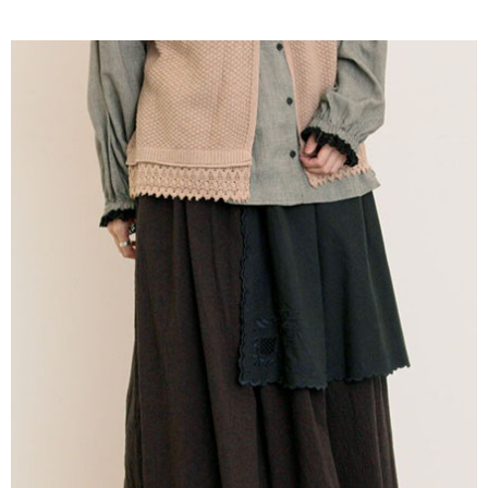
AFTEE先享後付是「在收到商品之後才付款」的支付方式。 讓您購物簡單
3.實際核准額度、可分期數及費用金額請依後續交易確認頁面所載為準。
便利好安心！
4.訂單成立30分鐘內，如未前往確認交易或遇審核未通過，訂單將自動取
１．簡單：不需註冊會員、不需綁卡、不需儲值。
運送方式
消。如遇「轉專審核」未通過狀況，表示未達大哥付你分期系統評分，恕無
２．便利：只要手機號碼，簡訊認證，即可結帳。
法說明評估內容。
３．安心：先確認商品／服務後，再付款。
全家取貨付款
【繳款方式說明】
1.分期款項不併入電信帳單，「大哥付你分期」於每月結算日後寄送繳費提
每筆NT$60，滿NT$388(含以上)免運費
【「AFTEE先享後付」結帳流程】
醒簡訊。
１．於結帳方式選擇「AFTEE先享後付」後，將跳轉至「AFTEE先享後付」
2.透過簡訊連結打開帳單後，可選擇「超商條碼／台灣大直營門市／銀行轉
全家純取貨
結帳頁面，進行簡訊認證並確認金額後，即可完成結帳。
帳／街口支付／iPASS MONEY」等通路繳費。
２．訂單成立數日內，您將收到繳費通知簡訊。
每筆NT$60，滿NT$388(含以上)免運費
３．收到繳費通知簡訊後14天內，點擊此簡訊中的連結，可透過四大超商／
【注意事項】
ATM／網路銀行／等多元方式進行付款，方視為交易完成。
萊爾富取貨付款
1.本服務係由「台灣大哥大股份有限公司」（以下簡稱本公司）所提供，讓
※ 請注意：結帳手續完成當下不需立刻繳費，但若您需要取消訂單，請聯絡
用戶於交易時，得透過本服務購買商品或服務，並由商店將買賣／分期付款
每筆NT$60，滿NT$888(含以上)免運費
購買商品的店家。未經商家同意取消之訂單仍視為有效，需透過AFTEE先享
買賣價金債權讓與本公司後，依約使用本公司帳單繳交帳款。
後付繳納相關費用。
2.基於同意付款使用「大哥付你分期」之契約關係目的，商店將以您的個人
萊爾富純取貨
※ 交易是否成功請以「AFTEE先享後付 」之結帳頁面顯示為準，若有關於
資料（包含姓名、電話或地址）提供予台灣大哥大進項蒐集、處理及利用，
是否繳費成功／繳費後需取消欲退款等相關疑問，請聯繫「AFTEE先享後付
每筆NT$60，滿NT$888(含以上)免運費
由本公司與您本人進行分期帳單所需資料之確認、核對及更正。
客戶支援中心」
https://netprotections.freshdesk.com/support/home
3.完整用戶服務條款，請詳閱以下連結：
https://oppay.tw/userRule
7-11取貨付款
【注意事項】
１．透過由恩沛科技股份有限公司提供之「AFTEE先享後付」服務完成之交
每筆NT$60，滿NT$888(含以上)免運費
易，需依本服務之必要範圍內提供個人資料，並將交易相關給付款項請求債
權轉讓予恩沛科技股份有限公司。
7-11純取貨
２．關於個人資料處理事宜，請瀏覽以下網址：
每筆NT$60，滿NT$888(含以上)免運費
https://aftee.tw/terms/#terms3