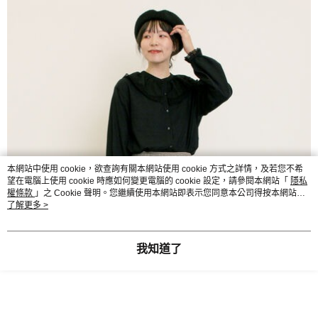
本網站中使用 cookie，欲查詢有關本網站使用 cookie 方式之詳情，及若您不希
望在電腦上使用 cookie 時應如何變更電腦的 cookie 設定，請參閱本網站「
隱私
權條款
」之 Cookie 聲明。您繼續使用本網站即表示您同意本公司得按本網站使
用條款之 Cookie 聲明使用 cookie。
了解更多 >
我知道了