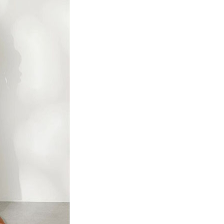
項】
網路銀行／等多元方式進行付款，方視為交易完成。
係由「台灣大哥大股份有限公司」（以下簡稱本公司）所提供，讓
：結帳手續完成當下不需立刻繳費，但若您需要取消訂單，請聯
貨付款
易時，得透過本服務購買商品或服務，並由商店將買賣／分期付
的店家。未經商家同意取消之訂單仍視為有效，需透過AFTEE
金債權讓與本公司後，依約使用本公司帳單繳交帳款。
繳納相關費用。
0，滿NT$888(含以上)免運費
意付款使用「大哥付你分期」之契約關係目的，商店將以您的個人
否成功請以「AFTEE先享後付 」之結帳頁面顯示為準，若有關於
含姓名、電話或地址）提供予台灣大哥大進項蒐集、處理及利
功／繳費後需取消欲退款等相關疑問，請聯繫「AFTEE先享後
取貨
公司與您本人進行分期帳單所需資料之確認、核對及更正。
援中心」
https://netprotections.freshdesk.com/support/home
0，滿NT$888(含以上)免運費
戶服務條款，請詳閱以下連結：
https://oppay.tw/userRule
項】
付款
恩沛科技股份有限公司提供之「AFTEE先享後付」服務完成之
依本服務之必要範圍內提供個人資料，並將交易相關給付款項請
0，滿NT$888(含以上)免運費
讓予恩沛科技股份有限公司。
個人資料處理事宜，請瀏覽以下網址：
貨
ee.tw/terms/#terms3
0，滿NT$888(含以上)免運費
年的使用者請事先徵得法定代理人或監護人之同意方可使用
E先享後付」，若未經同意申辦者引起之損失，本公司不負相關責
AFTEE先享後付」時，將依據個別帳號之用戶狀況，依本公司
0，滿NT$888(含以上)免運費
核予不同之上限額度；若仍有額度不足之情形，本公司將視審查
用戶進行身份認證。
一人註冊多個帳號或使用他人資訊註冊。若發現惡意使用之情
科技股份有限公司將有權停止該用戶之使用額度並採取法律行