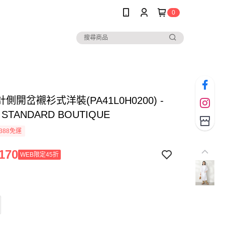
0
側開岔襯衫式洋裝(PA41L0H0200) -
 STANDARD BOUTIQUE
388免運
170
WEB限定45折