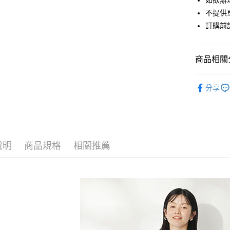
如欲辦
匯豐（
街口支付
不提供單
聯邦商
訂購前
元大商
悠遊付
玉山商
台新國
Google Pa
商品相關分
台灣樂
大哥付你
CRAFT S
相關說明
分享
【大哥付
ONE PIEC
AFTEE先
1.本服務
2.付款方
相關說明
CRAFT S
流程，驗
【關於「A
ATM付款
完成交易
PRICE D
AFTEE
3.實際核
便利好安
說明
商品規格
相關推薦
SALE ITE
4.訂單成
１．簡單
消。如遇
２．便利
運送方式
SALE ITE
無法說明
３．安心
【繳款方
全家取貨
1.分期款
【「AFT
醒簡訊。
每筆NT$6
１．於結帳
2.透過簡
付」結帳
帳／街口支
全家純取
２．訂單
３．收到繳
每筆NT$6