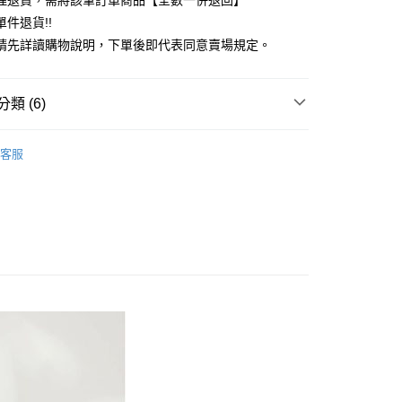
理退貨，需將該筆訂單商品【全數一併退回】
台灣）商業銀行
華泰商業銀行
件退貨!!
業銀行
遠東國際商業銀行
請先詳讀購物說明，下單後即代表同意賣場規定。
業銀行
永豐商業銀行
業銀行
星展（台灣）商業銀行
際商業銀行
中國信託商業銀行
y
類 (6)
天信用卡公司
分期
TANDARD BOUTIQUE
ONE PIECE / 洋裝
客服
你分期使用說明】
E / 洋裝
享後付
由台灣大哥大提供，台灣大哥大用戶可立即使用無須另外申請。
式選擇「大哥付你分期」，訂單成立後會自動跳轉到大哥付的交易
TANDARD BOUTIQUE
ALL ITEMS
證手機門號後，選擇欲分期的期數、繳款截止日，確認付款後即
FTEE先享後付」】
。
OWN
CRAFT STANDARD BOUTIQUE
先享後付是「在收到商品之後才付款」的支付方式。 讓您購物簡單
准額度、可分期數及費用金額請依後續交易確認頁面所載為準。
心！
MS
單筆滿$888現抵$88
立30分鐘內，如未前往確認交易或遇審核未通過，訂單將自動取
：不需註冊會員、不需綁卡、不需儲值。
「轉專審核」未通過狀況，表示未達大哥付你分期系統評分，恕
：只要手機號碼，簡訊認證，即可結帳。
MS
WEB限定 ➯ 45折
評估內容。
：先確認商品／服務後，再付款。
式說明】
付款
項不併入電信帳單，「大哥付你分期」於每月結算日後寄送繳費提
EE先享後付」結帳流程】
0，滿NT$388(含以上)免運費
方式選擇「AFTEE先享後付」後，將跳轉至「AFTEE先享後
訊連結打開帳單後，可選擇「超商條碼／台灣大直營門市／銀行轉
頁面，進行簡訊認證並確認金額後，即可完成結帳。
付／iPASS MONEY」等通路繳費。
貨
成立數日內，您將收到繳費通知簡訊。
費通知簡訊後14天內，點擊此簡訊中的連結，可透過四大超商
0，滿NT$388(含以上)免運費