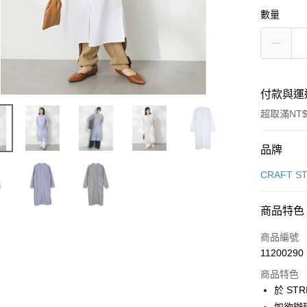
數量
付款與運
超取滿NT$
付款方式
品牌
信用卡一
CRAFT S
信用卡分
商品特色
3 期 
商品編號
合作金
超商取貨
11200290
華南商
LINE Pay
上海商
商品特色
國泰世
於 STR
Apple Pay
臺灣中