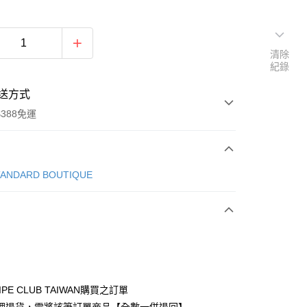
清除
紀錄
送方式
388免運
次付款
TANDARD BOUTIQUE
期付款
0 利率 每期
NT$866
21家銀行
庫商業銀行
第一商業銀行
付款
業銀行
彰化商業銀行
業儲蓄銀行
台北富邦商業銀行
華商業銀行
兆豐國際商業銀行
IPE CLUB TAIWAN購買之訂單
小企業銀行
台中商業銀行