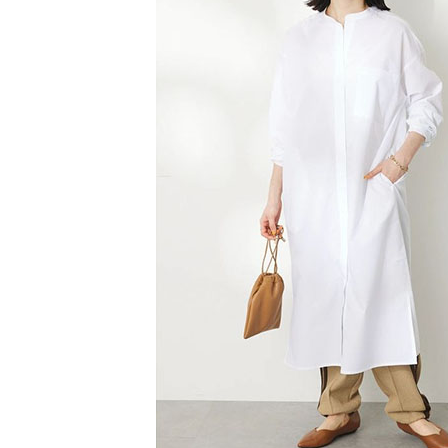
【注意事
／ATM／
1.本服務
※ 請注意
萊爾富取
用戶於交
絡購買商品
款買賣價
先享後付
每筆NT$6
2.基於同
※ 交易是
資料（包
是否繳費成
萊爾富純
用，由本
付客戶支
每筆NT$6
3.完整用
【注意事
7-11取貨
１．透過由
交易，需
每筆NT$6
求債權轉
２．關於
7-11純取
https://aft
每筆NT$6
３．未成
「AFTE
宅配
任。
４．使用「
每筆NT$9
即時審查
結果請求
５．嚴禁
形，恩沛
動。