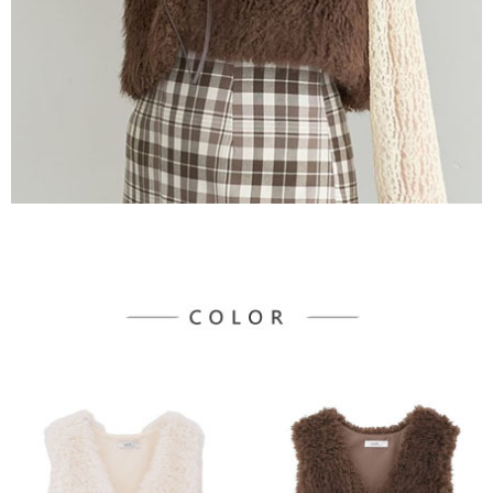
３．未成年的使用者請事先徵得法定代理人或監護人之同意方可使用
宅配
「AFTEE先享後付」，若未經同意申辦者引起之損失，本公司不負相關責
任。
每筆NT$90，滿NT$1,500(含以上)免運費
４．使用「AFTEE先享後付」時，將依據個別帳號之用戶狀況，依本公司即
時審查核予不同之上限額度；若仍有額度不足之情形，本公司將視審查結果
請求用戶進行身份認證。
５．嚴禁一人註冊多個帳號或使用他人資訊註冊。若發現惡意使用之情形，
恩沛科技股份有限公司將有權停止該用戶之使用額度並採取法律行動。