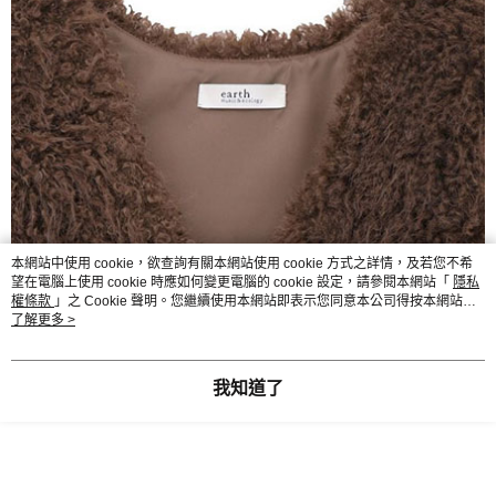
本網站中使用 cookie，欲查詢有關本網站使用 cookie 方式之詳情，及若您不希
望在電腦上使用 cookie 時應如何變更電腦的 cookie 設定，請參閱本網站「
隱私
權條款
」之 Cookie 聲明。您繼續使用本網站即表示您同意本公司得按本網站使
用條款之 Cookie 聲明使用 cookie。
了解更多 >
我知道了