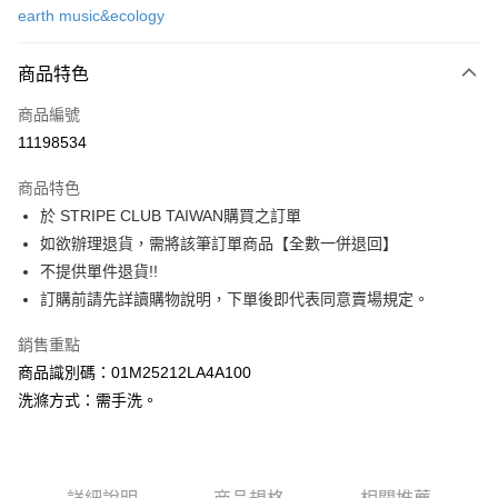
earth music&ecology
信用卡分期付款
3 期 0 利率 每期
NT$630
21家銀行
商品特色
合作金庫商業銀行
第一商業銀行
超商取貨付款
商品編號
華南商業銀行
彰化商業銀行
11198534
LINE Pay
上海商業儲蓄銀行
台北富邦商業銀行
國泰世華商業銀行
兆豐國際商業銀行
商品特色
Apple Pay
臺灣中小企業銀行
台中商業銀行
於 STRIPE CLUB TAIWAN購買之訂單
匯豐（台灣）商業銀行
華泰商業銀行
街口支付
如欲辦理退貨，需將該筆訂單商品【全數一併退回】
聯邦商業銀行
遠東國際商業銀行
元大商業銀行
永豐商業銀行
不提供單件退貨!!
悠遊付
玉山商業銀行
星展（台灣）商業銀行
訂購前請先詳讀購物說明，下單後即代表同意賣場規定。
台新國際商業銀行
中國信託商業銀行
Google Pay
台灣樂天信用卡公司
銷售重點
大哥付你分期
商品識別碼：01M25212LA4A100
相關說明
洗滌方式：需手洗。
【大哥付你分期使用說明】
AFTEE先享後付
1.本服務由台灣大哥大提供，台灣大哥大用戶可立即使用無須另外申請。
2.付款方式選擇「大哥付你分期」，訂單成立後會自動跳轉到大哥付的交易
相關說明
流程，驗證手機門號後，選擇欲分期的期數、繳款截止日，確認付款後即完
【關於「AFTEE先享後付」】
成交易。
ATM付款