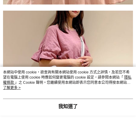
本網站中使用 cookie，欲查詢有關本網站使用 cookie 方式之詳情，及若您不希
望在電腦上使用 cookie 時應如何變更電腦的 cookie 設定，請參閱本網站「
隱私
權條款
」之 Cookie 聲明。您繼續使用本網站即表示您同意本公司得按本網站使
用條款之 Cookie 聲明使用 cookie。
了解更多 >
我知道了