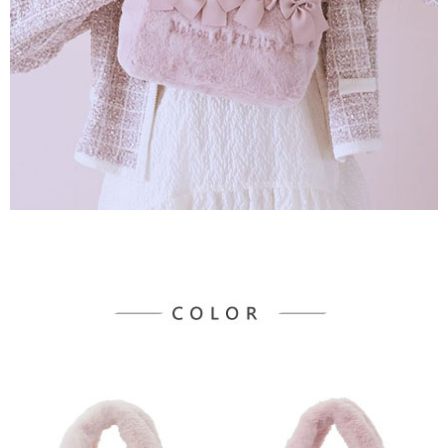
３．未成年的使用者請事先徵得法定代理人或監護人之同意方可使用
宅配
「AFTEE先享後付」，若未經同意申辦者引起之損失，本公司不負相關責
任。
每筆NT$90，滿NT$888(含以上)免運費
４．使用「AFTEE先享後付」時，將依據個別帳號之用戶狀況，依本公司即
時審查核予不同之上限額度；若仍有額度不足之情形，本公司將視審查結果
請求用戶進行身份認證。
５．嚴禁一人註冊多個帳號或使用他人資訊註冊。若發現惡意使用之情形，
恩沛科技股份有限公司將有權停止該用戶之使用額度並採取法律行動。