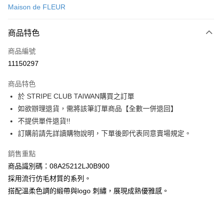
Maison de FLEUR
信用卡分期付款
3 期 0 利率 每期
NT$1,110
21家銀行
商品特色
合作金庫商業銀行
第一商業銀行
超商取貨付款
商品編號
華南商業銀行
彰化商業銀行
11150297
LINE Pay
上海商業儲蓄銀行
台北富邦商業銀行
國泰世華商業銀行
兆豐國際商業銀行
商品特色
Apple Pay
臺灣中小企業銀行
台中商業銀行
於 STRIPE CLUB TAIWAN購買之訂單
匯豐（台灣）商業銀行
華泰商業銀行
街口支付
如欲辦理退貨，需將該筆訂單商品【全數一併退回】
聯邦商業銀行
遠東國際商業銀行
元大商業銀行
永豐商業銀行
不提供單件退貨!!
悠遊付
玉山商業銀行
星展（台灣）商業銀行
訂購前請先詳讀購物說明，下單後即代表同意賣場規定。
台新國際商業銀行
中國信託商業銀行
Google Pay
台灣樂天信用卡公司
銷售重點
大哥付你分期
商品識別碼：08A25212LJ0B900
相關說明
採用流行仿毛材質的系列。
【大哥付你分期使用說明】
AFTEE先享後付
搭配溫柔色調的緞帶與logo 刺繡，展現成熟優雅感。
1.本服務由台灣大哥大提供，台灣大哥大用戶可立即使用無須另外申請。
2.付款方式選擇「大哥付你分期」，訂單成立後會自動跳轉到大哥付的交易
相關說明
流程，驗證手機門號後，選擇欲分期的期數、繳款截止日，確認付款後即完
【關於「AFTEE先享後付」】
成交易。
ATM付款