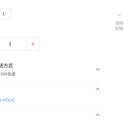
L
清除
紀錄
送方式
388免運
次付款
N HOLIC
期付款
0 利率 每期
NT$513
21家銀行
庫商業銀行
第一商業銀行