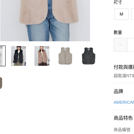
尺寸
M
數量
付款與運
超取滿NT$
付款方式
品牌
信用卡一
AMERICA
信用卡分
商品特色
3 期 
商品編號
合作金