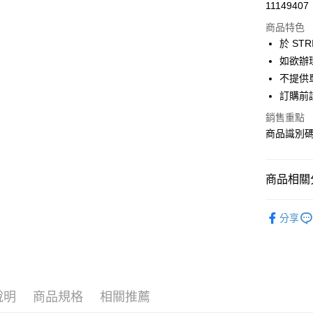
超商取貨
11149407
華南商
LINE Pay
上海商
商品特色
國泰世
於 STR
Apple Pay
臺灣中
如欲辦
匯豐（
街口支付
不提供單
聯邦商
訂購前
元大商
悠遊付
玉山商
銷售重點
台新國
Google Pa
商品識別碼：
台灣樂
大哥付你
相關說明
商品相關分
【大哥付
AFTEE先
1.本服務
AMERICA
2.付款方
相關說明
分享
流程，驗
【關於「A
TOPS / 
ATM付款
完成交易
AFTEE
3.實際核
便利好安
AMERICA
4.訂單成
１．簡單
消。如遇
PRICE D
２．便利
運送方式
無法說明
３．安心
說明
商品規格
相關推薦
SALE ITE
【繳款方
全家取貨
1.分期款