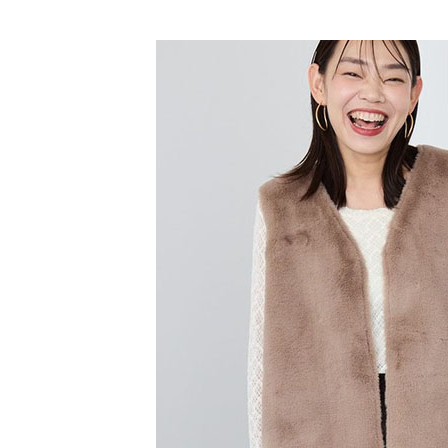
【「AFT
SALE ITE
醒簡訊。
每筆NT$6
１．於結帳
2.透過簡
付」結帳
帳／街口支
全家純取
２．訂單
３．收到繳
每筆NT$6
【注意事
／ATM／
1.本服務
※ 請注意
萊爾富取
用戶於交
絡購買商品
款買賣價
先享後付
每筆NT$6
2.基於同
※ 交易是
資料（包
是否繳費成
萊爾富純
用，由本
付客戶支
每筆NT$6
3.完整用
【注意事
7-11取貨
１．透過由
交易，需
每筆NT$6
求債權轉
２．關於
7-11純取
https://aft
每筆NT$6
３．未成
「AFTE
宅配
任。
４．使用「
每筆NT$9
即時審查
結果請求