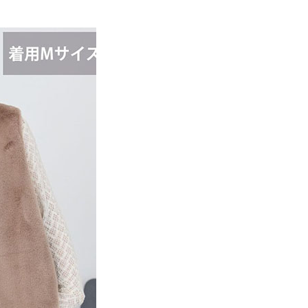
EE先享後付」結帳流程】
MS
WEB限定 ➯ 45折
0，滿NT$388(含以上)免運費
方式選擇「AFTEE先享後付」後，將跳轉至「AFTEE先享後
訊連結打開帳單後，可選擇「超商條碼／台灣大直營門市／銀行轉
頁面，進行簡訊認證並確認金額後，即可完成結帳。
付／iPASS MONEY」等通路繳費。
貨
成立數日內，您將收到繳費通知簡訊。
費通知簡訊後14天內，點擊此簡訊中的連結，可透過四大超商
0，滿NT$388(含以上)免運費
項】
網路銀行／等多元方式進行付款，方視為交易完成。
係由「台灣大哥大股份有限公司」（以下簡稱本公司）所提供，讓
：結帳手續完成當下不需立刻繳費，但若您需要取消訂單，請聯
貨付款
易時，得透過本服務購買商品或服務，並由商店將買賣／分期付
的店家。未經商家同意取消之訂單仍視為有效，需透過AFTEE
金債權讓與本公司後，依約使用本公司帳單繳交帳款。
繳納相關費用。
0，滿NT$888(含以上)免運費
意付款使用「大哥付你分期」之契約關係目的，商店將以您的個人
否成功請以「AFTEE先享後付 」之結帳頁面顯示為準，若有關於
含姓名、電話或地址）提供予台灣大哥大進項蒐集、處理及利
功／繳費後需取消欲退款等相關疑問，請聯繫「AFTEE先享後
取貨
公司與您本人進行分期帳單所需資料之確認、核對及更正。
援中心」
https://netprotections.freshdesk.com/support/home
0，滿NT$888(含以上)免運費
戶服務條款，請詳閱以下連結：
https://oppay.tw/userRule
項】
付款
恩沛科技股份有限公司提供之「AFTEE先享後付」服務完成之
依本服務之必要範圍內提供個人資料，並將交易相關給付款項請
0，滿NT$888(含以上)免運費
讓予恩沛科技股份有限公司。
個人資料處理事宜，請瀏覽以下網址：
貨
ee.tw/terms/#terms3
0，滿NT$888(含以上)免運費
年的使用者請事先徵得法定代理人或監護人之同意方可使用
E先享後付」，若未經同意申辦者引起之損失，本公司不負相關責
AFTEE先享後付」時，將依據個別帳號之用戶狀況，依本公司
0，滿NT$888(含以上)免運費
核予不同之上限額度；若仍有額度不足之情形，本公司將視審查
用戶進行身份認證。