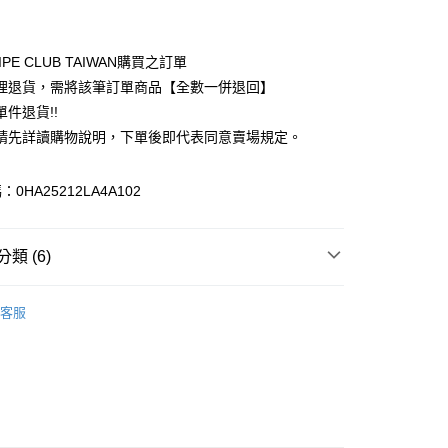
付款
業銀行
彰化商業銀行
業儲蓄銀行
台北富邦商業銀行
華商業銀行
兆豐國際商業銀行
IPE CLUB TAIWAN購買之訂單
小企業銀行
台中商業銀行
理退貨，需將該筆訂單商品【全數一併退回】
台灣）商業銀行
華泰商業銀行
件退貨!!
業銀行
遠東國際商業銀行
請先詳讀購物說明，下單後即代表同意賣場規定。
業銀行
永豐商業銀行
業銀行
星展（台灣）商業銀行
際商業銀行
中國信託商業銀行
y
0HA25212LA4A102
天信用卡公司
分期
類 (6)
你分期使用說明】
享後付
由台灣大哥大提供，台灣大哥大用戶可立即使用無須另外申請。
N HOLIC
TOP / 上衣
式選擇「大哥付你分期」，訂單成立後會自動跳轉到大哥付的交易
客服
證手機門號後，選擇欲分期的期數、繳款截止日，確認付款後即
FTEE先享後付」】
上衣
。
先享後付是「在收到商品之後才付款」的支付方式。 讓您購物簡單
准額度、可分期數及費用金額請依後續交易確認頁面所載為準。
心！
N HOLIC
ALL ITEMS
立30分鐘內，如未前往確認交易或遇審核未通過，訂單將自動取
：不需註冊會員、不需綁卡、不需儲值。
「轉專審核」未通過狀況，表示未達大哥付你分期系統評分，恕
OWN
AMERICAN HOLIC
：只要手機號碼，簡訊認證，即可結帳。
評估內容。
：先確認商品／服務後，再付款。
MS
單筆滿$888現抵$88
式說明】
付款
項不併入電信帳單，「大哥付你分期」於每月結算日後寄送繳費提