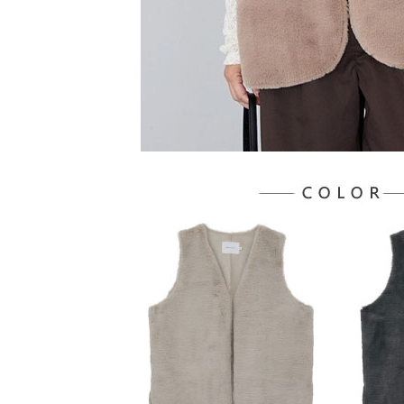
５．嚴禁
形，恩沛
動。