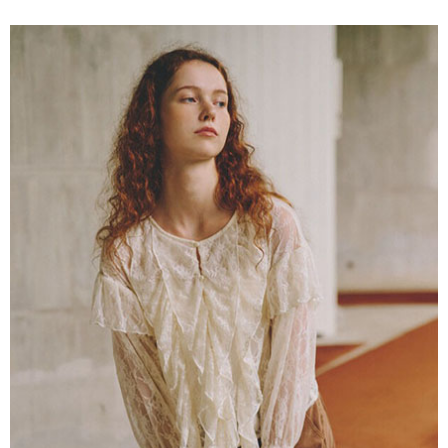
便利好安心！
4.訂單成立30分鐘內，如未前往確認交易或遇審核未通過，訂單將自動取
１．簡單：不需註冊會員、不需綁卡、不需儲值。
運送方式
消。如遇「轉專審核」未通過狀況，表示未達大哥付你分期系統評分，恕無
２．便利：只要手機號碼，簡訊認證，即可結帳。
法說明評估內容。
３．安心：先確認商品／服務後，再付款。
全家取貨付款
【繳款方式說明】
1.分期款項不併入電信帳單，「大哥付你分期」於每月結算日後寄送繳費提
每筆NT$60，滿NT$388(含以上)免運費
【「AFTEE先享後付」結帳流程】
醒簡訊。
１．於結帳方式選擇「AFTEE先享後付」後，將跳轉至「AFTEE先享後付」
2.透過簡訊連結打開帳單後，可選擇「超商條碼／台灣大直營門市／銀行轉
全家純取貨
結帳頁面，進行簡訊認證並確認金額後，即可完成結帳。
帳／街口支付／iPASS MONEY」等通路繳費。
２．訂單成立數日內，您將收到繳費通知簡訊。
每筆NT$60，滿NT$388(含以上)免運費
３．收到繳費通知簡訊後14天內，點擊此簡訊中的連結，可透過四大超商／
【注意事項】
ATM／網路銀行／等多元方式進行付款，方視為交易完成。
萊爾富取貨付款
1.本服務係由「台灣大哥大股份有限公司」（以下簡稱本公司）所提供，讓
※ 請注意：結帳手續完成當下不需立刻繳費，但若您需要取消訂單，請聯絡
用戶於交易時，得透過本服務購買商品或服務，並由商店將買賣／分期付款
每筆NT$60，滿NT$888(含以上)免運費
購買商品的店家。未經商家同意取消之訂單仍視為有效，需透過AFTEE先享
買賣價金債權讓與本公司後，依約使用本公司帳單繳交帳款。
後付繳納相關費用。
2.基於同意付款使用「大哥付你分期」之契約關係目的，商店將以您的個人
萊爾富純取貨
※ 交易是否成功請以「AFTEE先享後付 」之結帳頁面顯示為準，若有關於
資料（包含姓名、電話或地址）提供予台灣大哥大進項蒐集、處理及利用，
是否繳費成功／繳費後需取消欲退款等相關疑問，請聯繫「AFTEE先享後付
每筆NT$60，滿NT$888(含以上)免運費
由本公司與您本人進行分期帳單所需資料之確認、核對及更正。
客戶支援中心」
https://netprotections.freshdesk.com/support/home
3.完整用戶服務條款，請詳閱以下連結：
https://oppay.tw/userRule
7-11取貨付款
【注意事項】
１．透過由恩沛科技股份有限公司提供之「AFTEE先享後付」服務完成之交
每筆NT$60，滿NT$888(含以上)免運費
易，需依本服務之必要範圍內提供個人資料，並將交易相關給付款項請求債
權轉讓予恩沛科技股份有限公司。
7-11純取貨
２．關於個人資料處理事宜，請瀏覽以下網址：
每筆NT$60，滿NT$888(含以上)免運費
https://aftee.tw/terms/#terms3
３．未成年的使用者請事先徵得法定代理人或監護人之同意方可使用