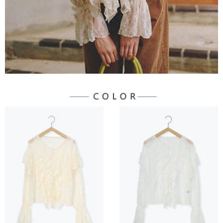
宅配
「AFTEE先享後付」，若未經同意申辦者引起之損失，本公司不負相關責
任。
每筆NT$90，滿NT$888(含以上)免運費
４．使用「AFTEE先享後付」時，將依據個別帳號之用戶狀況，依本公司即
時審查核予不同之上限額度；若仍有額度不足之情形，本公司將視審查結果
請求用戶進行身份認證。
５．嚴禁一人註冊多個帳號或使用他人資訊註冊。若發現惡意使用之情形，
恩沛科技股份有限公司將有權停止該用戶之使用額度並採取法律行動。