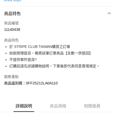
ehka sopo
信用卡分期付款
3 期 0 利率 每期
NT$686
21家銀行
商品特色
合作金庫商業銀行
第一商業銀行
超商取貨付款
商品編號
華南商業銀行
彰化商業銀行
11140438
LINE Pay
上海商業儲蓄銀行
台北富邦商業銀行
國泰世華商業銀行
兆豐國際商業銀行
商品特色
Apple Pay
臺灣中小企業銀行
台中商業銀行
於 STRIPE CLUB TAIWAN購買之訂單
匯豐（台灣）商業銀行
華泰商業銀行
街口支付
如欲辦理退貨，需將該筆訂單商品【全數一併退回】
聯邦商業銀行
遠東國際商業銀行
元大商業銀行
永豐商業銀行
不提供單件退貨!!
悠遊付
玉山商業銀行
星展（台灣）商業銀行
訂購前請先詳讀購物說明，下單後即代表同意賣場規定。
台新國際商業銀行
中國信託商業銀行
Google Pay
台灣樂天信用卡公司
銷售重點
大哥付你分期
商品識別碼：0FF25212LA0A110
相關說明
【大哥付你分期使用說明】
AFTEE先享後付
1.本服務由台灣大哥大提供，台灣大哥大用戶可立即使用無須另外申請。
2.付款方式選擇「大哥付你分期」，訂單成立後會自動跳轉到大哥付的交易
相關說明
詳細說明
商品規格
相關推薦
流程，驗證手機門號後，選擇欲分期的期數、繳款截止日，確認付款後即完
【關於「AFTEE先享後付」】
成交易。
ATM付款
AFTEE先享後付是「在收到商品之後才付款」的支付方式。 讓您購物簡單
3.實際核准額度、可分期數及費用金額請依後續交易確認頁面所載為準。