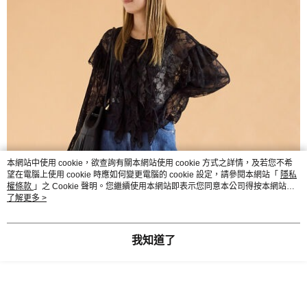
本網站中使用 cookie，欲查詢有關本網站使用 cookie 方式之詳情，及若您不希
望在電腦上使用 cookie 時應如何變更電腦的 cookie 設定，請參閱本網站「
隱私
權條款
」之 Cookie 聲明。您繼續使用本網站即表示您同意本公司得按本網站使
用條款之 Cookie 聲明使用 cookie。
了解更多 >
我知道了