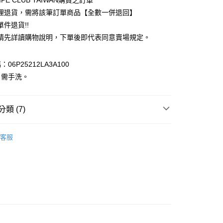
IPE CLUB TAIWAN購買之訂單
台灣）商業銀行
華泰商業銀行
理退貨，需將該筆訂單商品【全數一併退回】
業銀行
遠東國際商業銀行
件退貨!!
業銀行
永豐商業銀行
請先詳讀購物說明，下單後即代表同意賣場規定。
業銀行
星展（台灣）商業銀行
際商業銀行
中國信託商業銀行
y
天信用卡公司
06P25212LA3A100
分期
：需手洗。
你分期使用說明】
享後付
由台灣大哥大提供，台灣大哥大用戶可立即使用無須另外申請。
式選擇「大哥付你分期」，訂單成立後會自動跳轉到大哥付的交易
類 (7)
證手機門號後，選擇欲分期的期數、繳款截止日，確認付款後即
FTEE先享後付」】
。
先享後付是「在收到商品之後才付款」的支付方式。 讓您購物簡單
ks
OUTER / 外套
准額度、可分期數及費用金額請依後續交易確認頁面所載為準。
心！
客服
立30分鐘內，如未前往確認交易或遇審核未通過，訂單將自動取
上衣
：不需註冊會員、不需綁卡、不需儲值。
「轉專審核」未通過狀況，表示未達大哥付你分期系統評分，恕
：只要手機號碼，簡訊認證，即可結帳。
評估內容。
ks
TOP / 上衣
：先確認商品／服務後，再付款。
式說明】
付款
ks
ALL ITEMS
項不併入電信帳單，「大哥付你分期」於每月結算日後寄送繳費提
EE先享後付」結帳流程】
0，滿NT$388(含以上)免運費
方式選擇「AFTEE先享後付」後，將跳轉至「AFTEE先享後
OWN
Green Parks
訊連結打開帳單後，可選擇「超商條碼／台灣大直營門市／銀行轉
頁面，進行簡訊認證並確認金額後，即可完成結帳。
付／iPASS MONEY」等通路繳費。
貨
成立數日內，您將收到繳費通知簡訊。
MS
單筆滿$888現抵$88
費通知簡訊後14天內，點擊此簡訊中的連結，可透過四大超商
0，滿NT$388(含以上)免運費