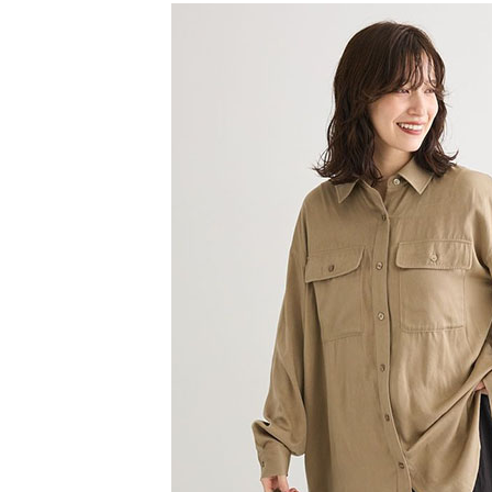
【注意事
／ATM／
SALE ITE
1.本服務
※ 請注意
萊爾富取
用戶於交
絡購買商品
款買賣價
先享後付
每筆NT$6
2.基於同
※ 交易是
資料（包
是否繳費成
萊爾富純
用，由本
付客戶支
每筆NT$6
3.完整用
【注意事
7-11取貨
１．透過由
交易，需
每筆NT$6
求債權轉
２．關於
7-11純取
https://aft
每筆NT$6
３．未成
「AFTE
宅配
任。
４．使用「
每筆NT$9
即時審查
結果請求
５．嚴禁
形，恩沛
動。