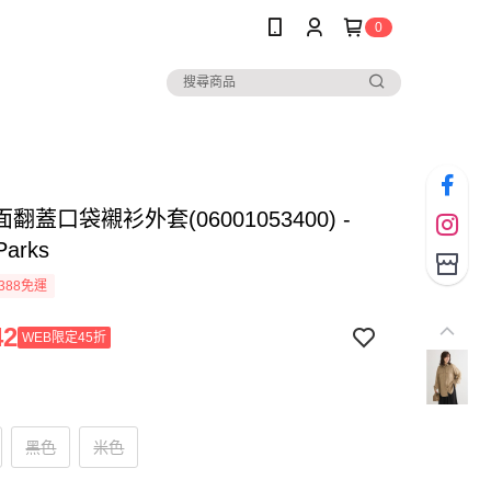
0
翻蓋口袋襯衫外套(06001053400) -
Parks
388免運
42
WEB限定45折
黑色
米色