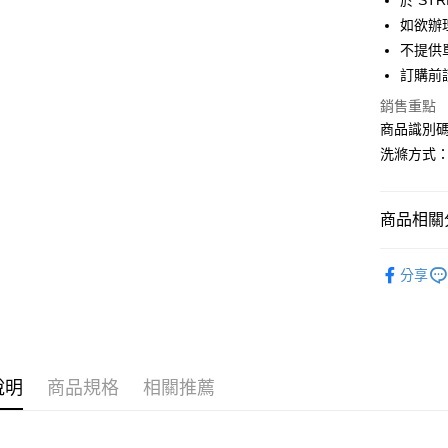
於 STR
匯豐（
街口支付
如欲辦
聯邦商
不提供單
元大商
悠遊付
訂購前
玉山商
台新國
Google Pa
銷售重點
台灣樂
商品識別碼：
大哥付你
洗滌方式
相關說明
【大哥付
AFTEE先
1.本服務
2.付款方
相關說明
商品相關分
流程，驗
【關於「A
ATM付款
完成交易
AFTEE
Green Par
3.實際核
便利好安
分享
4.訂單成
TOPS / 
１．簡單
消。如遇
２．便利
運送方式
無法說明
Green Par
３．安心
【繳款方
全家取貨
Green Par
1.分期款
【「AFT
醒簡訊。
每筆NT$6
１．於結帳
說明
商品規格
相關推薦
PRICE D
2.透過簡
付」結帳
帳／街口支
全家純取
２．訂單
SALE ITE
３．收到繳
每筆NT$6