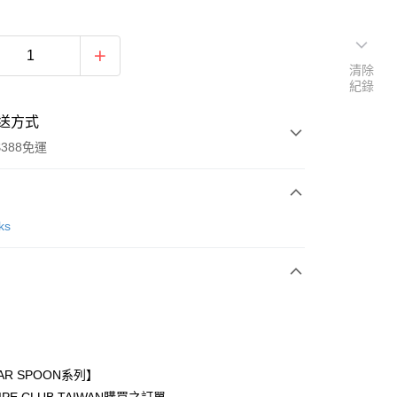
清除
紀錄
送方式
388免運
次付款
ks
期付款
0 利率 每期
NT$623
21家銀行
庫商業銀行
第一商業銀行
付款
業銀行
彰化商業銀行
業儲蓄銀行
台北富邦商業銀行
華商業銀行
兆豐國際商業銀行
AR SPOON系列】
小企業銀行
台中商業銀行