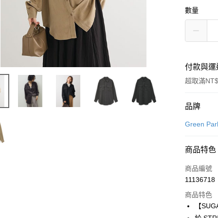
數量
付款與運
超取滿NT$
付款方式
品牌
信用卡一
Green Par
信用卡分
商品特色
3 期 
商品編號
合作金
超商取貨
11136718
華南商
LINE Pay
上海商
商品特色
國泰世
【SUG
Apple Pay
臺灣中