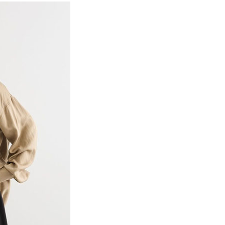
項】
網路銀行／等多元方式進行付款，方視為交易完成。
MS
WEB限定 ➯ 45折
係由「台灣大哥大股份有限公司」（以下簡稱本公司）所提供，讓
：結帳手續完成當下不需立刻繳費，但若您需要取消訂單，請聯
貨付款
易時，得透過本服務購買商品或服務，並由商店將買賣／分期付
的店家。未經商家同意取消之訂單仍視為有效，需透過AFTEE
金債權讓與本公司後，依約使用本公司帳單繳交帳款。
繳納相關費用。
0，滿NT$888(含以上)免運費
意付款使用「大哥付你分期」之契約關係目的，商店將以您的個人
否成功請以「AFTEE先享後付 」之結帳頁面顯示為準，若有關於
含姓名、電話或地址）提供予台灣大哥大進項蒐集、處理及利
功／繳費後需取消欲退款等相關疑問，請聯繫「AFTEE先享後
取貨
公司與您本人進行分期帳單所需資料之確認、核對及更正。
援中心」
https://netprotections.freshdesk.com/support/home
0，滿NT$888(含以上)免運費
戶服務條款，請詳閱以下連結：
https://oppay.tw/userRule
項】
付款
恩沛科技股份有限公司提供之「AFTEE先享後付」服務完成之
依本服務之必要範圍內提供個人資料，並將交易相關給付款項請
0，滿NT$888(含以上)免運費
讓予恩沛科技股份有限公司。
個人資料處理事宜，請瀏覽以下網址：
貨
ee.tw/terms/#terms3
0，滿NT$888(含以上)免運費
年的使用者請事先徵得法定代理人或監護人之同意方可使用
E先享後付」，若未經同意申辦者引起之損失，本公司不負相關責
AFTEE先享後付」時，將依據個別帳號之用戶狀況，依本公司
0，滿NT$888(含以上)免運費
核予不同之上限額度；若仍有額度不足之情形，本公司將視審查
用戶進行身份認證。
一人註冊多個帳號或使用他人資訊註冊。若發現惡意使用之情
科技股份有限公司將有權停止該用戶之使用額度並採取法律行