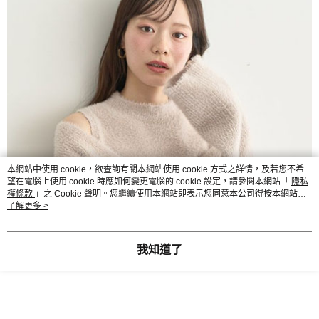
本網站中使用 cookie，欲查詢有關本網站使用 cookie 方式之詳情，及若您不希
望在電腦上使用 cookie 時應如何變更電腦的 cookie 設定，請參閱本網站「
隱私
權條款
」之 Cookie 聲明。您繼續使用本網站即表示您同意本公司得按本網站使
用條款之 Cookie 聲明使用 cookie。
了解更多 >
我知道了