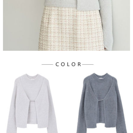
宅配
「AFTEE先享後付」，若未經同意申辦者引起之損失，本公司不負相關責
任。
每筆NT$90，滿NT$1,500(含以上)免運費
４．使用「AFTEE先享後付」時，將依據個別帳號之用戶狀況，依本公司即
時審查核予不同之上限額度；若仍有額度不足之情形，本公司將視審查結果
請求用戶進行身份認證。
５．嚴禁一人註冊多個帳號或使用他人資訊註冊。若發現惡意使用之情形，
恩沛科技股份有限公司將有權停止該用戶之使用額度並採取法律行動。