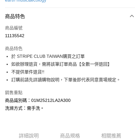
earth music&ecology
信用卡分期付款
3 期 0 利率 每期
NT$830
21家銀行
商品特色
合作金庫商業銀行
第一商業銀行
超商取貨付款
商品編號
華南商業銀行
彰化商業銀行
11135542
LINE Pay
上海商業儲蓄銀行
台北富邦商業銀行
國泰世華商業銀行
兆豐國際商業銀行
商品特色
Apple Pay
臺灣中小企業銀行
台中商業銀行
於 STRIPE CLUB TAIWAN購買之訂單
匯豐（台灣）商業銀行
華泰商業銀行
街口支付
如欲辦理退貨，需將該筆訂單商品【全數一併退回】
聯邦商業銀行
遠東國際商業銀行
元大商業銀行
永豐商業銀行
不提供單件退貨!!
悠遊付
玉山商業銀行
星展（台灣）商業銀行
訂購前請先詳讀購物說明，下單後即代表同意賣場規定。
台新國際商業銀行
中國信託商業銀行
Google Pay
台灣樂天信用卡公司
銷售重點
大哥付你分期
商品識別碼：01M25212LA2A300
相關說明
洗滌方式：需手洗。
【大哥付你分期使用說明】
AFTEE先享後付
1.本服務由台灣大哥大提供，台灣大哥大用戶可立即使用無須另外申請。
2.付款方式選擇「大哥付你分期」，訂單成立後會自動跳轉到大哥付的交易
相關說明
流程，驗證手機門號後，選擇欲分期的期數、繳款截止日，確認付款後即完
【關於「AFTEE先享後付」】
成交易。
ATM付款
詳細說明
商品規格
相關推薦
AFTEE先享後付是「在收到商品之後才付款」的支付方式。 讓您購物簡單
3.實際核准額度、可分期數及費用金額請依後續交易確認頁面所載為準。