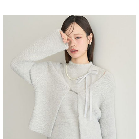
便利好安心！
4.訂單成立30分鐘內，如未前往確認交易或遇審核未通過，訂單將自動取
１．簡單：不需註冊會員、不需綁卡、不需儲值。
運送方式
消。如遇「轉專審核」未通過狀況，表示未達大哥付你分期系統評分，恕無
２．便利：只要手機號碼，簡訊認證，即可結帳。
法說明評估內容。
３．安心：先確認商品／服務後，再付款。
全家取貨付款
【繳款方式說明】
1.分期款項不併入電信帳單，「大哥付你分期」於每月結算日後寄送繳費提
每筆NT$60，滿NT$1,500(含以上)免運費
【「AFTEE先享後付」結帳流程】
醒簡訊。
１．於結帳方式選擇「AFTEE先享後付」後，將跳轉至「AFTEE先享後付」
2.透過簡訊連結打開帳單後，可選擇「超商條碼／台灣大直營門市／銀行轉
全家純取貨
結帳頁面，進行簡訊認證並確認金額後，即可完成結帳。
帳／街口支付／iPASS MONEY」等通路繳費。
２．訂單成立數日內，您將收到繳費通知簡訊。
每筆NT$60，滿NT$1,500(含以上)免運費
３．收到繳費通知簡訊後14天內，點擊此簡訊中的連結，可透過四大超商／
【注意事項】
ATM／網路銀行／等多元方式進行付款，方視為交易完成。
萊爾富取貨付款
1.本服務係由「台灣大哥大股份有限公司」（以下簡稱本公司）所提供，讓
※ 請注意：結帳手續完成當下不需立刻繳費，但若您需要取消訂單，請聯絡
用戶於交易時，得透過本服務購買商品或服務，並由商店將買賣／分期付款
每筆NT$60，滿NT$1,500(含以上)免運費
購買商品的店家。未經商家同意取消之訂單仍視為有效，需透過AFTEE先享
買賣價金債權讓與本公司後，依約使用本公司帳單繳交帳款。
後付繳納相關費用。
2.基於同意付款使用「大哥付你分期」之契約關係目的，商店將以您的個人
萊爾富純取貨
※ 交易是否成功請以「AFTEE先享後付 」之結帳頁面顯示為準，若有關於
資料（包含姓名、電話或地址）提供予台灣大哥大進項蒐集、處理及利用，
是否繳費成功／繳費後需取消欲退款等相關疑問，請聯繫「AFTEE先享後付
每筆NT$60，滿NT$1,500(含以上)免運費
由本公司與您本人進行分期帳單所需資料之確認、核對及更正。
客戶支援中心」
https://netprotections.freshdesk.com/support/home
3.完整用戶服務條款，請詳閱以下連結：
https://oppay.tw/userRule
7-11取貨付款
【注意事項】
１．透過由恩沛科技股份有限公司提供之「AFTEE先享後付」服務完成之交
每筆NT$60，滿NT$1,500(含以上)免運費
易，需依本服務之必要範圍內提供個人資料，並將交易相關給付款項請求債
權轉讓予恩沛科技股份有限公司。
7-11純取貨
２．關於個人資料處理事宜，請瀏覽以下網址：
每筆NT$60，滿NT$1,500(含以上)免運費
https://aftee.tw/terms/#terms3
３．未成年的使用者請事先徵得法定代理人或監護人之同意方可使用