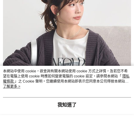
本網站中使用 cookie，欲查詢有關本網站使用 cookie 方式之詳情，及若您不希
望在電腦上使用 cookie 時應如何變更電腦的 cookie 設定，請參閱本網站「
隱私
權條款
」之 Cookie 聲明。您繼續使用本網站即表示您同意本公司得按本網站使
用條款之 Cookie 聲明使用 cookie。
了解更多 >
我知道了