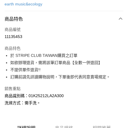
earth music&ecology
信用卡分期付款
3 期 0 利率 每期
NT$630
21家銀行
商品特色
合作金庫商業銀行
第一商業銀行
超商取貨付款
商品編號
華南商業銀行
彰化商業銀行
11135453
LINE Pay
上海商業儲蓄銀行
台北富邦商業銀行
國泰世華商業銀行
兆豐國際商業銀行
商品特色
Apple Pay
臺灣中小企業銀行
台中商業銀行
於 STRIPE CLUB TAIWAN購買之訂單
匯豐（台灣）商業銀行
華泰商業銀行
街口支付
如欲辦理退貨，需將該筆訂單商品【全數一併退回】
聯邦商業銀行
遠東國際商業銀行
元大商業銀行
永豐商業銀行
不提供單件退貨!!
悠遊付
玉山商業銀行
星展（台灣）商業銀行
訂購前請先詳讀購物說明，下單後即代表同意賣場規定。
台新國際商業銀行
中國信託商業銀行
Google Pay
台灣樂天信用卡公司
銷售重點
大哥付你分期
商品識別碼：01K25212LA2A300
相關說明
洗滌方式：需手洗。
【大哥付你分期使用說明】
AFTEE先享後付
1.本服務由台灣大哥大提供，台灣大哥大用戶可立即使用無須另外申請。
2.付款方式選擇「大哥付你分期」，訂單成立後會自動跳轉到大哥付的交易
相關說明
流程，驗證手機門號後，選擇欲分期的期數、繳款截止日，確認付款後即完
【關於「AFTEE先享後付」】
成交易。
ATM付款