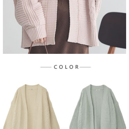
３．未成年的使用者請事先徵得法定代理人或監護人之同意方可使用
宅配
「AFTEE先享後付」，若未經同意申辦者引起之損失，本公司不負相關責
任。
每筆NT$90，滿NT$888(含以上)免運費
４．使用「AFTEE先享後付」時，將依據個別帳號之用戶狀況，依本公司即
時審查核予不同之上限額度；若仍有額度不足之情形，本公司將視審查結果
請求用戶進行身份認證。
５．嚴禁一人註冊多個帳號或使用他人資訊註冊。若發現惡意使用之情形，
恩沛科技股份有限公司將有權停止該用戶之使用額度並採取法律行動。