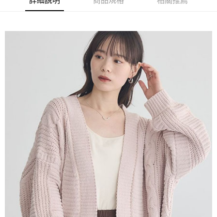
詳細說明
商品規格
相關推薦
AFTEE先享後付是「在收到商品之後才付款」的支付方式。 讓您購物簡單
3.實際核准額度、可分期數及費用金額請依後續交易確認頁面所載為準。
便利好安心！
4.訂單成立30分鐘內，如未前往確認交易或遇審核未通過，訂單將自動取
１．簡單：不需註冊會員、不需綁卡、不需儲值。
運送方式
消。如遇「轉專審核」未通過狀況，表示未達大哥付你分期系統評分，恕無
２．便利：只要手機號碼，簡訊認證，即可結帳。
法說明評估內容。
３．安心：先確認商品／服務後，再付款。
全家取貨付款
【繳款方式說明】
1.分期款項不併入電信帳單，「大哥付你分期」於每月結算日後寄送繳費提
每筆NT$60，滿NT$388(含以上)免運費
【「AFTEE先享後付」結帳流程】
醒簡訊。
１．於結帳方式選擇「AFTEE先享後付」後，將跳轉至「AFTEE先享後付」
2.透過簡訊連結打開帳單後，可選擇「超商條碼／台灣大直營門市／銀行轉
全家純取貨
結帳頁面，進行簡訊認證並確認金額後，即可完成結帳。
帳／街口支付／iPASS MONEY」等通路繳費。
２．訂單成立數日內，您將收到繳費通知簡訊。
每筆NT$60，滿NT$388(含以上)免運費
３．收到繳費通知簡訊後14天內，點擊此簡訊中的連結，可透過四大超商／
【注意事項】
ATM／網路銀行／等多元方式進行付款，方視為交易完成。
萊爾富取貨付款
1.本服務係由「台灣大哥大股份有限公司」（以下簡稱本公司）所提供，讓
※ 請注意：結帳手續完成當下不需立刻繳費，但若您需要取消訂單，請聯絡
用戶於交易時，得透過本服務購買商品或服務，並由商店將買賣／分期付款
每筆NT$60，滿NT$888(含以上)免運費
購買商品的店家。未經商家同意取消之訂單仍視為有效，需透過AFTEE先享
買賣價金債權讓與本公司後，依約使用本公司帳單繳交帳款。
後付繳納相關費用。
2.基於同意付款使用「大哥付你分期」之契約關係目的，商店將以您的個人
萊爾富純取貨
※ 交易是否成功請以「AFTEE先享後付 」之結帳頁面顯示為準，若有關於
資料（包含姓名、電話或地址）提供予台灣大哥大進項蒐集、處理及利用，
是否繳費成功／繳費後需取消欲退款等相關疑問，請聯繫「AFTEE先享後付
每筆NT$60，滿NT$888(含以上)免運費
由本公司與您本人進行分期帳單所需資料之確認、核對及更正。
客戶支援中心」
https://netprotections.freshdesk.com/support/home
3.完整用戶服務條款，請詳閱以下連結：
https://oppay.tw/userRule
7-11取貨付款
【注意事項】
１．透過由恩沛科技股份有限公司提供之「AFTEE先享後付」服務完成之交
每筆NT$60，滿NT$888(含以上)免運費
易，需依本服務之必要範圍內提供個人資料，並將交易相關給付款項請求債
權轉讓予恩沛科技股份有限公司。
7-11純取貨
２．關於個人資料處理事宜，請瀏覽以下網址：
每筆NT$60，滿NT$888(含以上)免運費
https://aftee.tw/terms/#terms3