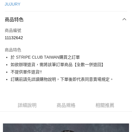
JUJURY
信用卡分期付款
3 期 0 利率 每期
NT$516
21家銀行
商品特色
合作金庫商業銀行
第一商業銀行
超商取貨付款
商品編號
華南商業銀行
彰化商業銀行
11132642
LINE Pay
上海商業儲蓄銀行
台北富邦商業銀行
國泰世華商業銀行
兆豐國際商業銀行
商品特色
Apple Pay
臺灣中小企業銀行
台中商業銀行
於 STRIPE CLUB TAIWAN購買之訂單
匯豐（台灣）商業銀行
華泰商業銀行
街口支付
如欲辦理退貨，需將該筆訂單商品【全數一併退回】
聯邦商業銀行
遠東國際商業銀行
元大商業銀行
永豐商業銀行
不提供單件退貨!!
悠遊付
玉山商業銀行
星展（台灣）商業銀行
訂購前請先詳讀購物說明，下單後即代表同意賣場規定。
台新國際商業銀行
中國信託商業銀行
Google Pay
台灣樂天信用卡公司
大哥付你分期
相關說明
詳細說明
商品規格
相關推薦
【大哥付你分期使用說明】
AFTEE先享後付
1.本服務由台灣大哥大提供，台灣大哥大用戶可立即使用無須另外申請。
2.付款方式選擇「大哥付你分期」，訂單成立後會自動跳轉到大哥付的交易
相關說明
流程，驗證手機門號後，選擇欲分期的期數、繳款截止日，確認付款後即完
【關於「AFTEE先享後付」】
成交易。
ATM付款