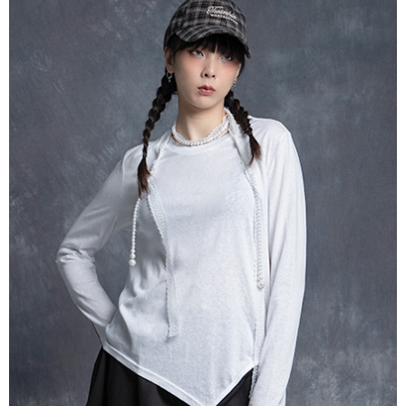
AFTEE先享後付是「在收到商品之後才付款」的支付方式。 讓您購物簡單
3.實際核准額度、可分期數及費用金額請依後續交易確認頁面所載為準。
便利好安心！
4.訂單成立30分鐘內，如未前往確認交易或遇審核未通過，訂單將自動取
１．簡單：不需註冊會員、不需綁卡、不需儲值。
運送方式
消。如遇「轉專審核」未通過狀況，表示未達大哥付你分期系統評分，恕無
２．便利：只要手機號碼，簡訊認證，即可結帳。
法說明評估內容。
３．安心：先確認商品／服務後，再付款。
全家取貨付款
【繳款方式說明】
1.分期款項不併入電信帳單，「大哥付你分期」於每月結算日後寄送繳費提
每筆NT$60，滿NT$388(含以上)免運費
【「AFTEE先享後付」結帳流程】
醒簡訊。
１．於結帳方式選擇「AFTEE先享後付」後，將跳轉至「AFTEE先享後付」
2.透過簡訊連結打開帳單後，可選擇「超商條碼／台灣大直營門市／銀行轉
全家純取貨
結帳頁面，進行簡訊認證並確認金額後，即可完成結帳。
帳／街口支付／iPASS MONEY」等通路繳費。
２．訂單成立數日內，您將收到繳費通知簡訊。
每筆NT$60，滿NT$388(含以上)免運費
３．收到繳費通知簡訊後14天內，點擊此簡訊中的連結，可透過四大超商／
【注意事項】
ATM／網路銀行／等多元方式進行付款，方視為交易完成。
萊爾富取貨付款
1.本服務係由「台灣大哥大股份有限公司」（以下簡稱本公司）所提供，讓
※ 請注意：結帳手續完成當下不需立刻繳費，但若您需要取消訂單，請聯絡
用戶於交易時，得透過本服務購買商品或服務，並由商店將買賣／分期付款
每筆NT$60，滿NT$888(含以上)免運費
購買商品的店家。未經商家同意取消之訂單仍視為有效，需透過AFTEE先享
買賣價金債權讓與本公司後，依約使用本公司帳單繳交帳款。
後付繳納相關費用。
2.基於同意付款使用「大哥付你分期」之契約關係目的，商店將以您的個人
萊爾富純取貨
※ 交易是否成功請以「AFTEE先享後付 」之結帳頁面顯示為準，若有關於
資料（包含姓名、電話或地址）提供予台灣大哥大進項蒐集、處理及利用，
是否繳費成功／繳費後需取消欲退款等相關疑問，請聯繫「AFTEE先享後付
每筆NT$60，滿NT$888(含以上)免運費
由本公司與您本人進行分期帳單所需資料之確認、核對及更正。
客戶支援中心」
https://netprotections.freshdesk.com/support/home
3.完整用戶服務條款，請詳閱以下連結：
https://oppay.tw/userRule
7-11取貨付款
【注意事項】
１．透過由恩沛科技股份有限公司提供之「AFTEE先享後付」服務完成之交
每筆NT$60，滿NT$888(含以上)免運費
易，需依本服務之必要範圍內提供個人資料，並將交易相關給付款項請求債
權轉讓予恩沛科技股份有限公司。
7-11純取貨
２．關於個人資料處理事宜，請瀏覽以下網址：
每筆NT$60，滿NT$888(含以上)免運費
https://aftee.tw/terms/#terms3