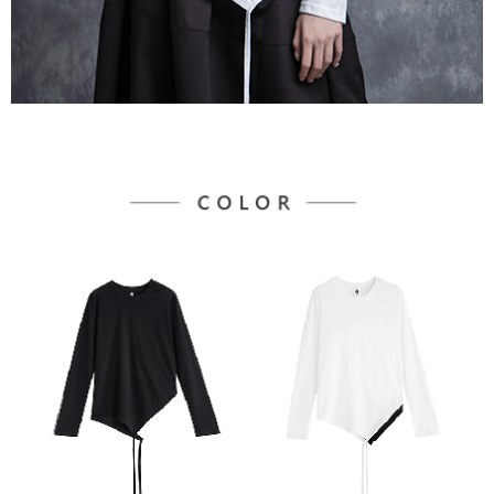
３．未成年的使用者請事先徵得法定代理人或監護人之同意方可使用
宅配
「AFTEE先享後付」，若未經同意申辦者引起之損失，本公司不負相關責
任。
每筆NT$90，滿NT$888(含以上)免運費
４．使用「AFTEE先享後付」時，將依據個別帳號之用戶狀況，依本公司即
時審查核予不同之上限額度；若仍有額度不足之情形，本公司將視審查結果
請求用戶進行身份認證。
５．嚴禁一人註冊多個帳號或使用他人資訊註冊。若發現惡意使用之情形，
恩沛科技股份有限公司將有權停止該用戶之使用額度並採取法律行動。