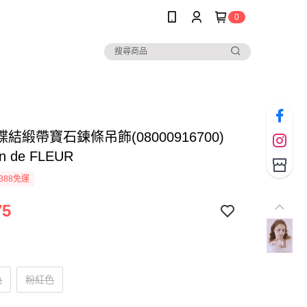
0
結緞帶寶石鍊條吊飾(08000916700)
on de FLEUR
388免運
75
色
粉紅色