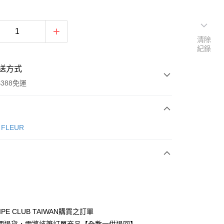
清除
紀錄
送方式
388免運
次付款
e FLEUR
期付款
0 利率 每期
NT$416
21家銀行
庫商業銀行
第一商業銀行
付款
業銀行
彰化商業銀行
業儲蓄銀行
台北富邦商業銀行
華商業銀行
兆豐國際商業銀行
IPE CLUB TAIWAN購買之訂單
小企業銀行
台中商業銀行