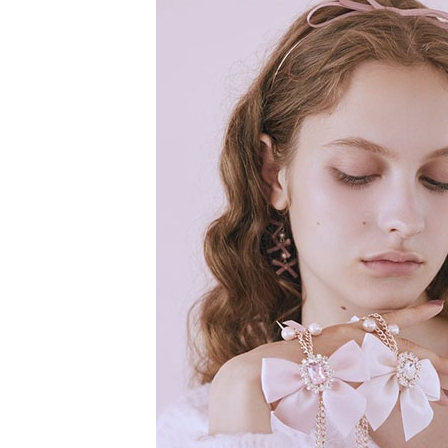
【注意事
／ATM／
1.本服務
※ 請注意
萊爾富取
用戶於交
絡購買商品
款買賣價
先享後付
每筆NT$6
2.基於同
※ 交易是
資料（包
是否繳費成
萊爾富純
用，由本
付客戶支
每筆NT$6
3.完整用
【注意事
7-11取貨
１．透過由
交易，需
每筆NT$6
求債權轉
２．關於
7-11純取
https://aft
每筆NT$6
３．未成
「AFTE
宅配
任。
４．使用「
每筆NT$9
即時審查
結果請求
５．嚴禁
形，恩沛
動。