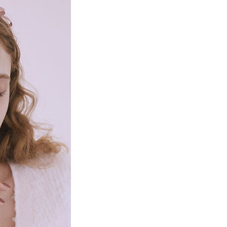
項】
網路銀行／等多元方式進行付款，方視為交易完成。
係由「台灣大哥大股份有限公司」（以下簡稱本公司）所提供，讓
：結帳手續完成當下不需立刻繳費，但若您需要取消訂單，請聯
貨付款
易時，得透過本服務購買商品或服務，並由商店將買賣／分期付
的店家。未經商家同意取消之訂單仍視為有效，需透過AFTEE
金債權讓與本公司後，依約使用本公司帳單繳交帳款。
繳納相關費用。
0，滿NT$888(含以上)免運費
意付款使用「大哥付你分期」之契約關係目的，商店將以您的個人
否成功請以「AFTEE先享後付 」之結帳頁面顯示為準，若有關於
含姓名、電話或地址）提供予台灣大哥大進項蒐集、處理及利
功／繳費後需取消欲退款等相關疑問，請聯繫「AFTEE先享後
取貨
公司與您本人進行分期帳單所需資料之確認、核對及更正。
援中心」
https://netprotections.freshdesk.com/support/home
0，滿NT$888(含以上)免運費
戶服務條款，請詳閱以下連結：
https://oppay.tw/userRule
項】
付款
恩沛科技股份有限公司提供之「AFTEE先享後付」服務完成之
依本服務之必要範圍內提供個人資料，並將交易相關給付款項請
0，滿NT$888(含以上)免運費
讓予恩沛科技股份有限公司。
個人資料處理事宜，請瀏覽以下網址：
貨
ee.tw/terms/#terms3
0，滿NT$888(含以上)免運費
年的使用者請事先徵得法定代理人或監護人之同意方可使用
E先享後付」，若未經同意申辦者引起之損失，本公司不負相關責
AFTEE先享後付」時，將依據個別帳號之用戶狀況，依本公司
0，滿NT$888(含以上)免運費
核予不同之上限額度；若仍有額度不足之情形，本公司將視審查
用戶進行身份認證。
一人註冊多個帳號或使用他人資訊註冊。若發現惡意使用之情
科技股份有限公司將有權停止該用戶之使用額度並採取法律行