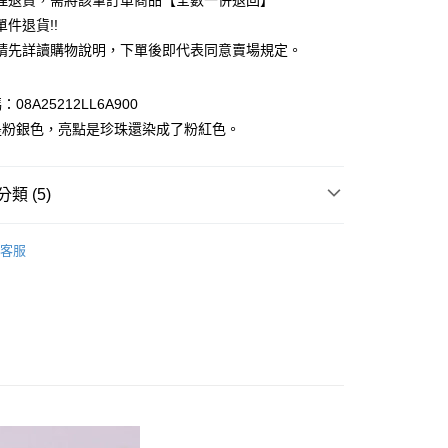
理退貨，需將該筆訂單商品【全數一併退回】
台灣）商業銀行
華泰商業銀行
件退貨!!
業銀行
遠東國際商業銀行
請先詳讀購物說明，下單後即代表同意賣場規定。
業銀行
永豐商業銀行
業銀行
星展（台灣）商業銀行
際商業銀行
中國信託商業銀行
y
08A25212LL6A900
天信用卡公司
是粉銀色，亮點是珍珠還染成了粉紅色。
分期
你分期使用說明】
享後付
類 (5)
由台灣大哥大提供，台灣大哥大用戶可立即使用無須另外申請。
式選擇「大哥付你分期」，訂單成立後會自動跳轉到大哥付的交易
e FLEUR
證手機門號後，選擇欲分期的期數、繳款截止日，確認付款後即
GOODS / 雜貨
FTEE先享後付」】
客服
。
先享後付是「在收到商品之後才付款」的支付方式。 讓您購物簡單
RY / 飾品
准額度、可分期數及費用金額請依後續交易確認頁面所載為準。
心！
立30分鐘內，如未前往確認交易或遇審核未通過，訂單將自動取
：不需註冊會員、不需綁卡、不需儲值。
e FLEUR
ALL ITEMS
「轉專審核」未通過狀況，表示未達大哥付你分期系統評分，恕
：只要手機號碼，簡訊認證，即可結帳。
評估內容。
：先確認商品／服務後，再付款。
OWN
Maison de FLEUR
式說明】
付款
項不併入電信帳單，「大哥付你分期」於每月結算日後寄送繳費提
EE先享後付」結帳流程】
MS
Maison de FLEUR ➯ 7折
0，滿NT$388(含以上)免運費
方式選擇「AFTEE先享後付」後，將跳轉至「AFTEE先享後
訊連結打開帳單後，可選擇「超商條碼／台灣大直營門市／銀行轉
頁面，進行簡訊認證並確認金額後，即可完成結帳。
付／iPASS MONEY」等通路繳費。
貨
成立數日內，您將收到繳費通知簡訊。
費通知簡訊後14天內，點擊此簡訊中的連結，可透過四大超商
0，滿NT$388(含以上)免運費