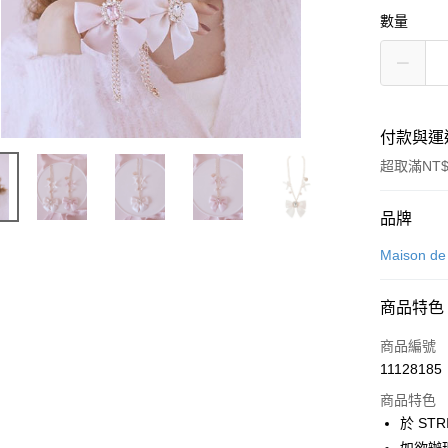
數量
付款與運
超取滿NT$
付款方式
品牌
信用卡一
Maison d
信用卡分
商品特色
3 期 
商品編號
合作金
超商取貨
11128185
華南商
LINE Pay
上海商
商品特色
國泰世
於 STR
Apple Pay
臺灣中