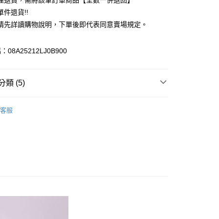
理退貨，需將該筆訂單商品【全數一併退回】
台灣）商業銀行
華泰商業銀行
件退貨!!
業銀行
遠東國際商業銀行
請先詳讀購物說明，下單後即代表同意賣場規定。
業銀行
永豐商業銀行
業銀行
星展（台灣）商業銀行
際商業銀行
中國信託商業銀行
y
08A25212LJ0B900
天信用卡公司
分期
類 (5)
你分期使用說明】
享後付
由台灣大哥大提供，台灣大哥大用戶可立即使用無須另外申請。
e FLEUR
BAG / 包包
式選擇「大哥付你分期」，訂單成立後會自動跳轉到大哥付的交易
客服
證手機門號後，選擇欲分期的期數、繳款截止日，確認付款後即
FTEE先享後付」】
包
。
先享後付是「在收到商品之後才付款」的支付方式。 讓您購物簡單
准額度、可分期數及費用金額請依後續交易確認頁面所載為準。
心！
e FLEUR
ALL ITEMS
立30分鐘內，如未前往確認交易或遇審核未通過，訂單將自動取
：不需註冊會員、不需綁卡、不需儲值。
「轉專審核」未通過狀況，表示未達大哥付你分期系統評分，恕
OWN
Maison de FLEUR
：只要手機號碼，簡訊認證，即可結帳。
評估內容。
：先確認商品／服務後，再付款。
MS
Maison de FLEUR ➯ 7折
式說明】
付款
項不併入電信帳單，「大哥付你分期」於每月結算日後寄送繳費提
EE先享後付」結帳流程】
0，滿NT$388(含以上)免運費
方式選擇「AFTEE先享後付」後，將跳轉至「AFTEE先享後
訊連結打開帳單後，可選擇「超商條碼／台灣大直營門市／銀行轉
頁面，進行簡訊認證並確認金額後，即可完成結帳。
付／iPASS MONEY」等通路繳費。
貨
成立數日內，您將收到繳費通知簡訊。
費通知簡訊後14天內，點擊此簡訊中的連結，可透過四大超商
0，滿NT$388(含以上)免運費