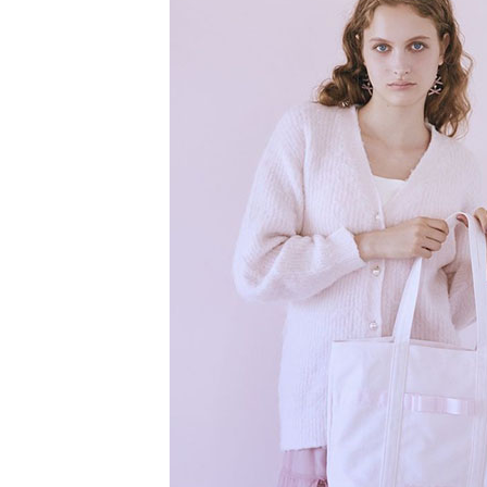
【注意事
／ATM／
1.本服務
※ 請注意
萊爾富取
用戶於交
絡購買商品
款買賣價
先享後付
每筆NT$6
2.基於同
※ 交易是
資料（包
是否繳費成
萊爾富純
用，由本
付客戶支
每筆NT$6
3.完整用
【注意事
7-11取貨
１．透過由
交易，需
每筆NT$6
求債權轉
２．關於
7-11純取
https://aft
每筆NT$6
３．未成
「AFTE
宅配
任。
４．使用「
每筆NT$9
即時審查
結果請求
５．嚴禁
形，恩沛
動。