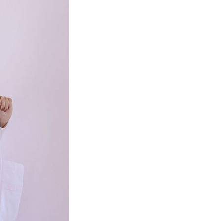
項】
網路銀行／等多元方式進行付款，方視為交易完成。
係由「台灣大哥大股份有限公司」（以下簡稱本公司）所提供，讓
：結帳手續完成當下不需立刻繳費，但若您需要取消訂單，請聯
貨付款
易時，得透過本服務購買商品或服務，並由商店將買賣／分期付
的店家。未經商家同意取消之訂單仍視為有效，需透過AFTEE
金債權讓與本公司後，依約使用本公司帳單繳交帳款。
繳納相關費用。
0，滿NT$888(含以上)免運費
意付款使用「大哥付你分期」之契約關係目的，商店將以您的個人
否成功請以「AFTEE先享後付 」之結帳頁面顯示為準，若有關於
含姓名、電話或地址）提供予台灣大哥大進項蒐集、處理及利
功／繳費後需取消欲退款等相關疑問，請聯繫「AFTEE先享後
取貨
公司與您本人進行分期帳單所需資料之確認、核對及更正。
援中心」
https://netprotections.freshdesk.com/support/home
0，滿NT$888(含以上)免運費
戶服務條款，請詳閱以下連結：
https://oppay.tw/userRule
項】
付款
恩沛科技股份有限公司提供之「AFTEE先享後付」服務完成之
依本服務之必要範圍內提供個人資料，並將交易相關給付款項請
0，滿NT$888(含以上)免運費
讓予恩沛科技股份有限公司。
個人資料處理事宜，請瀏覽以下網址：
貨
ee.tw/terms/#terms3
0，滿NT$888(含以上)免運費
年的使用者請事先徵得法定代理人或監護人之同意方可使用
E先享後付」，若未經同意申辦者引起之損失，本公司不負相關責
AFTEE先享後付」時，將依據個別帳號之用戶狀況，依本公司
0，滿NT$888(含以上)免運費
核予不同之上限額度；若仍有額度不足之情形，本公司將視審查
用戶進行身份認證。
一人註冊多個帳號或使用他人資訊註冊。若發現惡意使用之情
科技股份有限公司將有權停止該用戶之使用額度並採取法律行