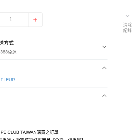
清除
紀錄
送方式
388免運
次付款
e FLEUR
期付款
0 利率 每期
NT$970
21家銀行
庫商業銀行
第一商業銀行
付款
業銀行
彰化商業銀行
業儲蓄銀行
台北富邦商業銀行
華商業銀行
兆豐國際商業銀行
IPE CLUB TAIWAN購買之訂單
小企業銀行
台中商業銀行