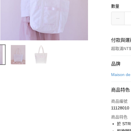
數量
付款與運
超取滿NT$
付款方式
品牌
信用卡一
Maison d
信用卡分
商品特色
3 期 
商品編號
合作金
超商取貨
11128010
華南商
LINE Pay
上海商
商品特色
國泰世
於 STR
Apple Pay
臺灣中