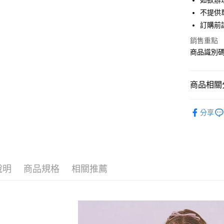
如欲辦
匯豐（
街口支付
不提供單
聯邦商
訂購前
元大商
悠遊付
玉山商
銷售重點
台新國
Google Pa
商品識別碼：
台灣樂
大哥付你
相關說明
商品相關分
【大哥付
AFTEE先
1.本服務
Maison d
2.付款方
相關說明
分享
流程，驗
【關於「A
BAG / 包
ATM付款
完成交易
AFTEE
3.實際核
便利好安
Maison d
4.訂單成
１．簡單
消。如遇
PRICE D
２．便利
運送方式
無法說明
３．安心
說明
商品規格
相關推薦
SALE ITE
【繳款方
全家取貨
1.分期款
【「AFT
醒簡訊。
每筆NT$6
１．於結帳
2.透過簡
付」結帳
帳／街口支
全家純取
２．訂單
３．收到繳
每筆NT$6