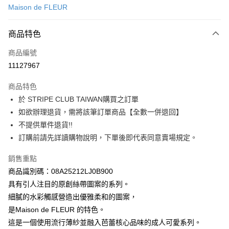
Maison de FLEUR
信用卡分期付款
3 期 0 利率 每期
NT$1,006
21家銀行
商品特色
合作金庫商業銀行
第一商業銀行
超商取貨付款
商品編號
華南商業銀行
彰化商業銀行
11127967
LINE Pay
上海商業儲蓄銀行
台北富邦商業銀行
國泰世華商業銀行
兆豐國際商業銀行
商品特色
Apple Pay
臺灣中小企業銀行
台中商業銀行
於 STRIPE CLUB TAIWAN購買之訂單
匯豐（台灣）商業銀行
華泰商業銀行
街口支付
如欲辦理退貨，需將該筆訂單商品【全數一併退回】
聯邦商業銀行
遠東國際商業銀行
元大商業銀行
永豐商業銀行
不提供單件退貨!!
悠遊付
玉山商業銀行
星展（台灣）商業銀行
訂購前請先詳讀購物說明，下單後即代表同意賣場規定。
台新國際商業銀行
中國信託商業銀行
Google Pay
台灣樂天信用卡公司
銷售重點
大哥付你分期
商品識別碼：08A25212LJ0B900
相關說明
具有引人注目的原創絲帶圖案的系列。
【大哥付你分期使用說明】
AFTEE先享後付
細膩的水彩觸感營造出優雅柔和的圖案，
1.本服務由台灣大哥大提供，台灣大哥大用戶可立即使用無須另外申請。
2.付款方式選擇「大哥付你分期」，訂單成立後會自動跳轉到大哥付的交易
相關說明
是Maison de FLEUR 的特色。
流程，驗證手機門號後，選擇欲分期的期數、繳款截止日，確認付款後即完
【關於「AFTEE先享後付」】
這是一個使用流行薄紗並融入芭蕾核心品味的成人可愛系列。
成交易。
ATM付款