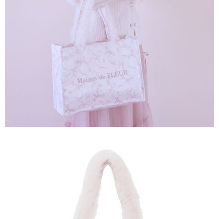
３．未成年的使用者請事先徵得法定代理人或監護人之同意方可使用
宅配
「AFTEE先享後付」，若未經同意申辦者引起之損失，本公司不負相關責
任。
每筆NT$90，滿NT$888(含以上)免運費
４．使用「AFTEE先享後付」時，將依據個別帳號之用戶狀況，依本公司即
時審查核予不同之上限額度；若仍有額度不足之情形，本公司將視審查結果
請求用戶進行身份認證。
５．嚴禁一人註冊多個帳號或使用他人資訊註冊。若發現惡意使用之情形，
恩沛科技股份有限公司將有權停止該用戶之使用額度並採取法律行動。