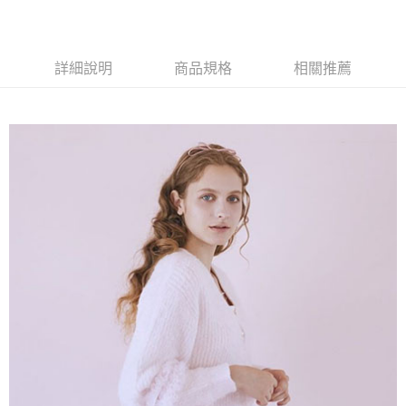
AFTEE先享後付是「在收到商品之後才付款」的支付方式。 讓您購物簡單
3.實際核准額度、可分期數及費用金額請依後續交易確認頁面所載為準。
便利好安心！
4.訂單成立30分鐘內，如未前往確認交易或遇審核未通過，訂單將自動取
１．簡單：不需註冊會員、不需綁卡、不需儲值。
運送方式
消。如遇「轉專審核」未通過狀況，表示未達大哥付你分期系統評分，恕無
２．便利：只要手機號碼，簡訊認證，即可結帳。
法說明評估內容。
３．安心：先確認商品／服務後，再付款。
詳細說明
商品規格
相關推薦
全家取貨付款
【繳款方式說明】
1.分期款項不併入電信帳單，「大哥付你分期」於每月結算日後寄送繳費提
每筆NT$60，滿NT$388(含以上)免運費
【「AFTEE先享後付」結帳流程】
醒簡訊。
１．於結帳方式選擇「AFTEE先享後付」後，將跳轉至「AFTEE先享後付」
2.透過簡訊連結打開帳單後，可選擇「超商條碼／台灣大直營門市／銀行轉
全家純取貨
結帳頁面，進行簡訊認證並確認金額後，即可完成結帳。
帳／街口支付／iPASS MONEY」等通路繳費。
２．訂單成立數日內，您將收到繳費通知簡訊。
每筆NT$60，滿NT$388(含以上)免運費
３．收到繳費通知簡訊後14天內，點擊此簡訊中的連結，可透過四大超商／
【注意事項】
ATM／網路銀行／等多元方式進行付款，方視為交易完成。
萊爾富取貨付款
1.本服務係由「台灣大哥大股份有限公司」（以下簡稱本公司）所提供，讓
※ 請注意：結帳手續完成當下不需立刻繳費，但若您需要取消訂單，請聯絡
用戶於交易時，得透過本服務購買商品或服務，並由商店將買賣／分期付款
每筆NT$60，滿NT$888(含以上)免運費
購買商品的店家。未經商家同意取消之訂單仍視為有效，需透過AFTEE先享
買賣價金債權讓與本公司後，依約使用本公司帳單繳交帳款。
後付繳納相關費用。
2.基於同意付款使用「大哥付你分期」之契約關係目的，商店將以您的個人
萊爾富純取貨
※ 交易是否成功請以「AFTEE先享後付 」之結帳頁面顯示為準，若有關於
資料（包含姓名、電話或地址）提供予台灣大哥大進項蒐集、處理及利用，
是否繳費成功／繳費後需取消欲退款等相關疑問，請聯繫「AFTEE先享後付
每筆NT$60，滿NT$888(含以上)免運費
由本公司與您本人進行分期帳單所需資料之確認、核對及更正。
客戶支援中心」
https://netprotections.freshdesk.com/support/home
3.完整用戶服務條款，請詳閱以下連結：
https://oppay.tw/userRule
7-11取貨付款
【注意事項】
１．透過由恩沛科技股份有限公司提供之「AFTEE先享後付」服務完成之交
每筆NT$60，滿NT$888(含以上)免運費
易，需依本服務之必要範圍內提供個人資料，並將交易相關給付款項請求債
權轉讓予恩沛科技股份有限公司。
7-11純取貨
２．關於個人資料處理事宜，請瀏覽以下網址：
每筆NT$60，滿NT$888(含以上)免運費
https://aftee.tw/terms/#terms3