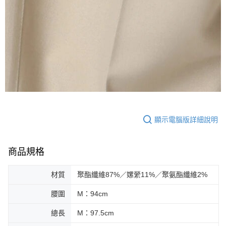
顯示電腦版詳細說明
商品規格
材質
聚酯纖維87%／嫘縈11%／聚氨酯纖維2%
腰圍
M：94cm
總長
M：97.5cm