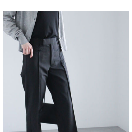
AFTEE先享後付是「在收到商品之後才付款」的支付方式。 讓您購物簡單
3.實際核准額度、可分期數及費用金額請依後續交易確認頁面所載為準。
便利好安心！
4.訂單成立30分鐘內，如未前往確認交易或遇審核未通過，訂單將自動取
１．簡單：不需註冊會員、不需綁卡、不需儲值。
運送方式
消。如遇「轉專審核」未通過狀況，表示未達大哥付你分期系統評分，恕無
２．便利：只要手機號碼，簡訊認證，即可結帳。
法說明評估內容。
３．安心：先確認商品／服務後，再付款。
全家取貨付款
【繳款方式說明】
1.分期款項不併入電信帳單，「大哥付你分期」於每月結算日後寄送繳費提
每筆NT$60，滿NT$388(含以上)免運費
【「AFTEE先享後付」結帳流程】
醒簡訊。
１．於結帳方式選擇「AFTEE先享後付」後，將跳轉至「AFTEE先享後付」
2.透過簡訊連結打開帳單後，可選擇「超商條碼／台灣大直營門市／銀行轉
全家純取貨
結帳頁面，進行簡訊認證並確認金額後，即可完成結帳。
帳／街口支付／iPASS MONEY」等通路繳費。
２．訂單成立數日內，您將收到繳費通知簡訊。
每筆NT$60，滿NT$388(含以上)免運費
３．收到繳費通知簡訊後14天內，點擊此簡訊中的連結，可透過四大超商／
【注意事項】
ATM／網路銀行／等多元方式進行付款，方視為交易完成。
萊爾富取貨付款
1.本服務係由「台灣大哥大股份有限公司」（以下簡稱本公司）所提供，讓
※ 請注意：結帳手續完成當下不需立刻繳費，但若您需要取消訂單，請聯絡
用戶於交易時，得透過本服務購買商品或服務，並由商店將買賣／分期付款
每筆NT$60，滿NT$888(含以上)免運費
購買商品的店家。未經商家同意取消之訂單仍視為有效，需透過AFTEE先享
買賣價金債權讓與本公司後，依約使用本公司帳單繳交帳款。
後付繳納相關費用。
2.基於同意付款使用「大哥付你分期」之契約關係目的，商店將以您的個人
萊爾富純取貨
※ 交易是否成功請以「AFTEE先享後付 」之結帳頁面顯示為準，若有關於
資料（包含姓名、電話或地址）提供予台灣大哥大進項蒐集、處理及利用，
是否繳費成功／繳費後需取消欲退款等相關疑問，請聯繫「AFTEE先享後付
每筆NT$60，滿NT$888(含以上)免運費
由本公司與您本人進行分期帳單所需資料之確認、核對及更正。
客戶支援中心」
https://netprotections.freshdesk.com/support/home
3.完整用戶服務條款，請詳閱以下連結：
https://oppay.tw/userRule
7-11取貨付款
【注意事項】
１．透過由恩沛科技股份有限公司提供之「AFTEE先享後付」服務完成之交
每筆NT$60，滿NT$888(含以上)免運費
易，需依本服務之必要範圍內提供個人資料，並將交易相關給付款項請求債
權轉讓予恩沛科技股份有限公司。
7-11純取貨
２．關於個人資料處理事宜，請瀏覽以下網址：
每筆NT$60，滿NT$888(含以上)免運費
https://aftee.tw/terms/#terms3