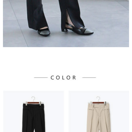
３．未成年的使用者請事先徵得法定代理人或監護人之同意方可使用
宅配
「AFTEE先享後付」，若未經同意申辦者引起之損失，本公司不負相關責
任。
每筆NT$90，滿NT$888(含以上)免運費
４．使用「AFTEE先享後付」時，將依據個別帳號之用戶狀況，依本公司即
時審查核予不同之上限額度；若仍有額度不足之情形，本公司將視審查結果
請求用戶進行身份認證。
５．嚴禁一人註冊多個帳號或使用他人資訊註冊。若發現惡意使用之情形，
恩沛科技股份有限公司將有權停止該用戶之使用額度並採取法律行動。