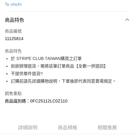
Te chichi
信用卡分期付款
3 期 0 利率 每期
NT$1,106
21家銀行
商品特色
合作金庫商業銀行
第一商業銀行
超商取貨付款
商品編號
華南商業銀行
彰化商業銀行
11125814
LINE Pay
上海商業儲蓄銀行
台北富邦商業銀行
國泰世華商業銀行
兆豐國際商業銀行
商品特色
Apple Pay
臺灣中小企業銀行
台中商業銀行
於 STRIPE CLUB TAIWAN購買之訂單
匯豐（台灣）商業銀行
華泰商業銀行
街口支付
如欲辦理退貨，需將該筆訂單商品【全數一併退回】
聯邦商業銀行
遠東國際商業銀行
元大商業銀行
永豐商業銀行
不提供單件退貨!!
悠遊付
玉山商業銀行
星展（台灣）商業銀行
訂購前請先詳讀購物說明，下單後即代表同意賣場規定。
台新國際商業銀行
中國信託商業銀行
Google Pay
台灣樂天信用卡公司
銷售重點
大哥付你分期
商品識別碼：0FC25112LC0Z110
相關說明
【大哥付你分期使用說明】
AFTEE先享後付
1.本服務由台灣大哥大提供，台灣大哥大用戶可立即使用無須另外申請。
2.付款方式選擇「大哥付你分期」，訂單成立後會自動跳轉到大哥付的交易
相關說明
詳細說明
商品規格
相關推薦
流程，驗證手機門號後，選擇欲分期的期數、繳款截止日，確認付款後即完
【關於「AFTEE先享後付」】
成交易。
ATM付款