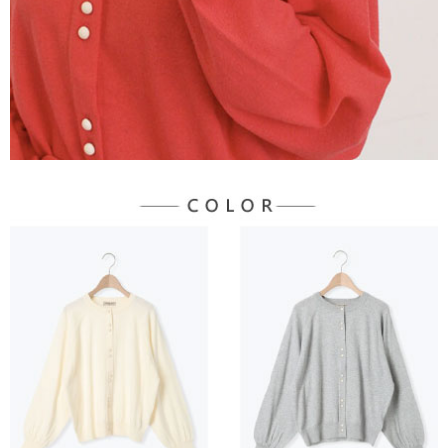
３．未成年的使用者請事先徵得法定代理人或監護人之同意方可使用
宅配
「AFTEE先享後付」，若未經同意申辦者引起之損失，本公司不負相關責
任。
每筆NT$90，滿NT$888(含以上)免運費
４．使用「AFTEE先享後付」時，將依據個別帳號之用戶狀況，依本公司即
時審查核予不同之上限額度；若仍有額度不足之情形，本公司將視審查結果
請求用戶進行身份認證。
５．嚴禁一人註冊多個帳號或使用他人資訊註冊。若發現惡意使用之情形，
恩沛科技股份有限公司將有權停止該用戶之使用額度並採取法律行動。