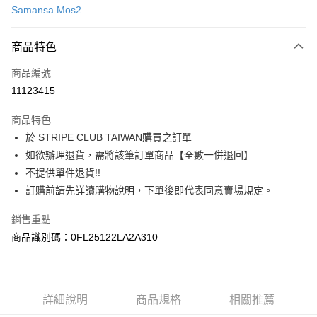
Samansa Mos2
信用卡分期付款
3 期 0 利率 每期
NT$630
21家銀行
商品特色
合作金庫商業銀行
第一商業銀行
超商取貨付款
商品編號
華南商業銀行
彰化商業銀行
11123415
LINE Pay
上海商業儲蓄銀行
台北富邦商業銀行
國泰世華商業銀行
兆豐國際商業銀行
商品特色
Apple Pay
臺灣中小企業銀行
台中商業銀行
於 STRIPE CLUB TAIWAN購買之訂單
匯豐（台灣）商業銀行
華泰商業銀行
街口支付
如欲辦理退貨，需將該筆訂單商品【全數一併退回】
聯邦商業銀行
遠東國際商業銀行
元大商業銀行
永豐商業銀行
不提供單件退貨!!
悠遊付
玉山商業銀行
星展（台灣）商業銀行
訂購前請先詳讀購物說明，下單後即代表同意賣場規定。
台新國際商業銀行
中國信託商業銀行
Google Pay
台灣樂天信用卡公司
銷售重點
大哥付你分期
商品識別碼：0FL25122LA2A310
相關說明
【大哥付你分期使用說明】
AFTEE先享後付
1.本服務由台灣大哥大提供，台灣大哥大用戶可立即使用無須另外申請。
2.付款方式選擇「大哥付你分期」，訂單成立後會自動跳轉到大哥付的交易
相關說明
詳細說明
商品規格
相關推薦
流程，驗證手機門號後，選擇欲分期的期數、繳款截止日，確認付款後即完
【關於「AFTEE先享後付」】
成交易。
ATM付款