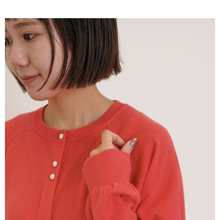
AFTEE先享後付是「在收到商品之後才付款」的支付方式。 讓您購物簡單
3.實際核准額度、可分期數及費用金額請依後續交易確認頁面所載為準。
便利好安心！
4.訂單成立30分鐘內，如未前往確認交易或遇審核未通過，訂單將自動取
１．簡單：不需註冊會員、不需綁卡、不需儲值。
運送方式
消。如遇「轉專審核」未通過狀況，表示未達大哥付你分期系統評分，恕無
２．便利：只要手機號碼，簡訊認證，即可結帳。
法說明評估內容。
３．安心：先確認商品／服務後，再付款。
全家取貨付款
【繳款方式說明】
1.分期款項不併入電信帳單，「大哥付你分期」於每月結算日後寄送繳費提
每筆NT$60，滿NT$388(含以上)免運費
【「AFTEE先享後付」結帳流程】
醒簡訊。
１．於結帳方式選擇「AFTEE先享後付」後，將跳轉至「AFTEE先享後付」
2.透過簡訊連結打開帳單後，可選擇「超商條碼／台灣大直營門市／銀行轉
全家純取貨
結帳頁面，進行簡訊認證並確認金額後，即可完成結帳。
帳／街口支付／iPASS MONEY」等通路繳費。
２．訂單成立數日內，您將收到繳費通知簡訊。
每筆NT$60，滿NT$388(含以上)免運費
３．收到繳費通知簡訊後14天內，點擊此簡訊中的連結，可透過四大超商／
【注意事項】
ATM／網路銀行／等多元方式進行付款，方視為交易完成。
萊爾富取貨付款
1.本服務係由「台灣大哥大股份有限公司」（以下簡稱本公司）所提供，讓
※ 請注意：結帳手續完成當下不需立刻繳費，但若您需要取消訂單，請聯絡
用戶於交易時，得透過本服務購買商品或服務，並由商店將買賣／分期付款
每筆NT$60，滿NT$888(含以上)免運費
購買商品的店家。未經商家同意取消之訂單仍視為有效，需透過AFTEE先享
買賣價金債權讓與本公司後，依約使用本公司帳單繳交帳款。
後付繳納相關費用。
2.基於同意付款使用「大哥付你分期」之契約關係目的，商店將以您的個人
萊爾富純取貨
※ 交易是否成功請以「AFTEE先享後付 」之結帳頁面顯示為準，若有關於
資料（包含姓名、電話或地址）提供予台灣大哥大進項蒐集、處理及利用，
是否繳費成功／繳費後需取消欲退款等相關疑問，請聯繫「AFTEE先享後付
每筆NT$60，滿NT$888(含以上)免運費
由本公司與您本人進行分期帳單所需資料之確認、核對及更正。
客戶支援中心」
https://netprotections.freshdesk.com/support/home
3.完整用戶服務條款，請詳閱以下連結：
https://oppay.tw/userRule
7-11取貨付款
【注意事項】
１．透過由恩沛科技股份有限公司提供之「AFTEE先享後付」服務完成之交
每筆NT$60，滿NT$888(含以上)免運費
易，需依本服務之必要範圍內提供個人資料，並將交易相關給付款項請求債
權轉讓予恩沛科技股份有限公司。
7-11純取貨
２．關於個人資料處理事宜，請瀏覽以下網址：
每筆NT$60，滿NT$888(含以上)免運費
https://aftee.tw/terms/#terms3