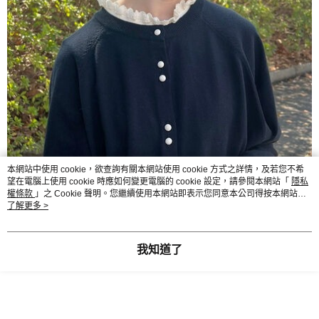
本網站中使用 cookie，欲查詢有關本網站使用 cookie 方式之詳情，及若您不希
望在電腦上使用 cookie 時應如何變更電腦的 cookie 設定，請參閱本網站「
隱私
權條款
」之 Cookie 聲明。您繼續使用本網站即表示您同意本公司得按本網站使
用條款之 Cookie 聲明使用 cookie。
了解更多 >
我知道了